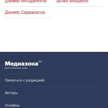
Данияр Молдабеков
Эрлан Машанло
Данияр Садвакасов
Связаться с редакцией
Авторы
Онлайны