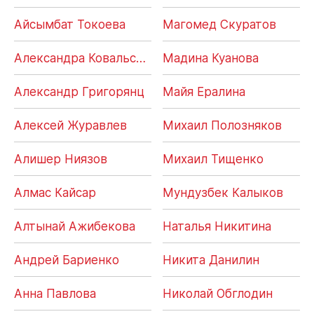
Айсымбат Токоева
Магомед Скуратов
Александра Ковальская
Мадина Куанова
Александр Григорянц
Майя Ералина
Алексей Журавлев
Михаил Полозняков
Алишер Ниязов
Михаил Тищенко
Алмас Кайсар
Мундузбек Калыков
Алтынай Ажибекова
Наталья Никитина
Андрей Бариенко
Никита Данилин
Анна Павлова
Николай Обглодин