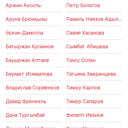
Аржин Аксоль
Петр Бологов
Аруна Еркінқызы
Рамиль Ниязов-Адылджя
Әркин Дамолла
Савия Хасанова
Батыржан Кусаинов
Сымбат Абишева
Бауыржан Аптаев
Тансу Оспан
Бермет Исмаилова
Татьяна Зверинцева
Владислав Сорвёнков
Тимур Карпов
Давид Френкель
Тимур Сапаров
Дана Тургынбай
Филипп Иванов