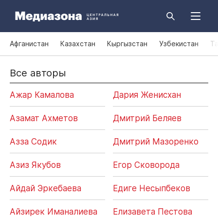
Афганистан
Казахстан
Кыргызстан
Узбекистан
Т
Все авторы
Ажар Камалова
Дария Женисхан
Азамат Ахметов
Дмитрий Беляев
Азза Содик
Дмитрий Мазоренко
Азиз Якубов
Егор Сковорода
Айдай Эркебаева
Едиге Несыпбеков
Айзирек Иманалиева
Елизавета Пестова