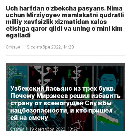
Uch harfdan o'zbekcha pasyans. Nima
uchun Mirziyoyev mamlakatni qudratli
milliy xavfsizlik xizmatidan xalos
etishga qaror qildi va uning o'rnini kim
egalladi
Статья
19 сентября 2022, 14:29
Узбекский пасьянс из трех букв.
Почему Мирзиеев решил избавить
страну от всемогущей Службы
нацбезопасности, и кто пришел
ей на смену
Статья
19 сентября 2022, 13:32