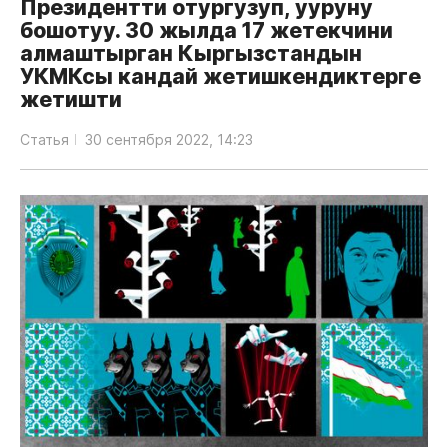
Президентти отургузуп, ууруну
бошотуу. 30 жылда 17 жетекчини
алмаштырган Кыргызстандын
УКМКсы кандай жетишкендиктерге
жетишти
Статья
30 сентября 2022, 14:23