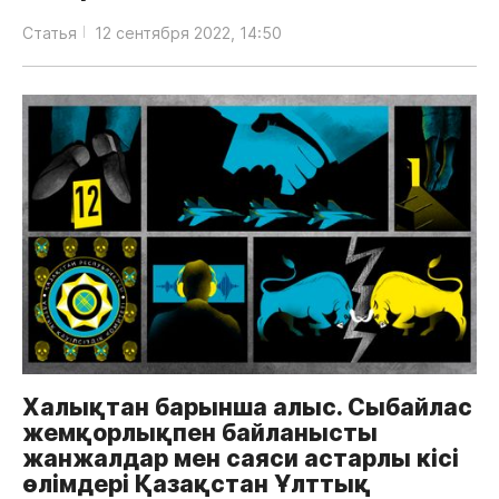
Статья
12 сентября 2022, 14:50
Халықтан барынша алыс. Сыбайлас
жемқорлықпен байланысты
жанжалдар мен саяси астарлы кісі
өлімдері Қазақстан Ұлттық