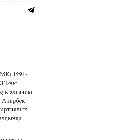
МК) 1991-
 КГБны
нун алгачкы
н Анарбек
 партиялык
 алдында