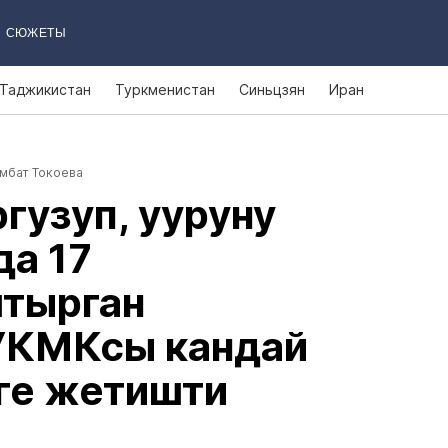
СЮЖЕТЫ
Таджикистан
Туркменистан
Синьцзян
Иран
мбат Токоева
гузуп, ууруну
да 17
штырган
УКМКсы кандай
ге жетишти