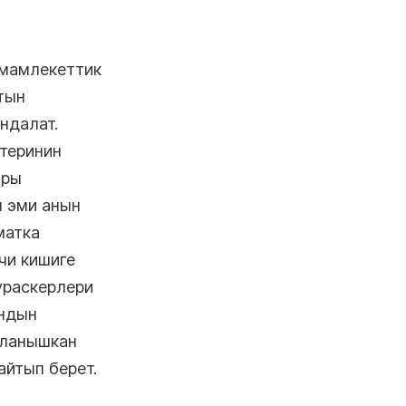
 мамлекеттик
тын
ндалат.
теринин
ары
л эми анын
матка
чи кишиге
ураскерлери
андын
йланышкан
айтып берет.