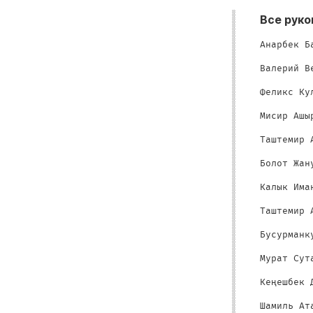
Все руко
Анарбек Б
Валерий В
Феликс Ку
Мисир Ашы
Таштемир 
Болот Жан
Калык Има
Таштемир 
Бусурманк
Мурат Сут
Кеңешбек 
Шамиль Ат