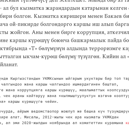
МКнын түптөөчүсү деп эсептешет. Мында бир аз т
 ал бул кызматка жарандардын катарынан келген 
бири болгон. Кызматка киришери менен Бакаев б
кача ой-пикирде болгондорго каршы иш алып барг
ты жойгон. Аны менен бирге коррупция, аткезчи
сине каршы күрөшүү боюнча башкармалык пайда бол
ктябрында «Т» бөлүмүнүн алдында терроризмге к
ытталган ыкчам-күрөш бөлүмү түзүлгөн. Кийин ал 
йланат.
үндө Кыргызстандын УКМКсынын ыйгарым укуктары бир топ та
 чалгындоо жана каршы чалгындоо ишмердигинен баштап,
ге жана коррупцияга каршы күрөшүү, маалыматтык коопсузду
, чек араны кайтаруу жана «кылмыштуулуктун өзгөчө коопту
на» каршы күрөшүүгө чейин.
учурда, айрым ведомстволор жоюлуп же башка күч түзүмдөрү
кире алат. Мисалы, 2012-жылы чек ара кызматы УКМКдан
н, ал эми 2020-жылдын ноябрында ал комитеттин курамына
к