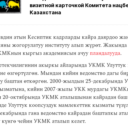
визитной карточкой Комитета нацб
Казахстана
евдин атын Кесиптик кадрларды кайра даярдоо жа
яны жогорулатуу институту алып жүрөт. Жакында
КМКнын кыргыз академиясын ачуу
пландалууда
.
етекчилигинин акыркы айларында УКМК Улуттук 
не өзгөртүлгөн. Мындан кийин ведомство дагы би
у баштан өткөргөн. 2000-жылдын 25-декабрында 
кызматына, кийин 2007-жылы УКК мурдагы УКМКг
 20-октябрында УКМК аталышынан кайрадан баш 
де Улуттук коопсуздук мамлекеттик кызматы түзүл
екабрында гана ведомство кайрадан баштапкы ат
ү күнгө чейин УКМК аталып келет.