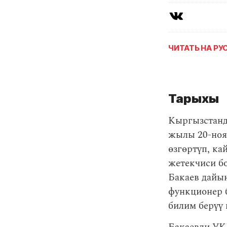
ЧИТАТЬ НА Р
Тарыхы
Кыргызстанд
жылы 20-ноя
өзгөртүп, ка
жетекчиси б
Бакаев дайын
функционер 
билим берүү