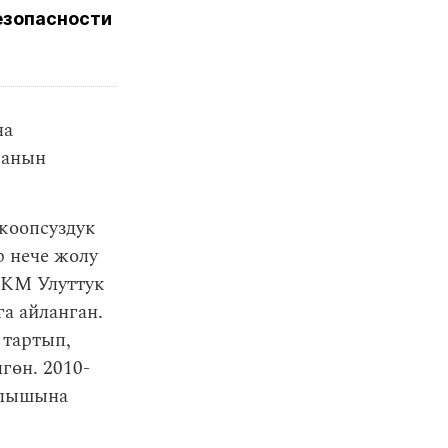
езопасности
на
 анын
коопсуздук
р нече жолу
УКМ Улуттук
а айланган.
тартып,
гөн. 2010-
алышына