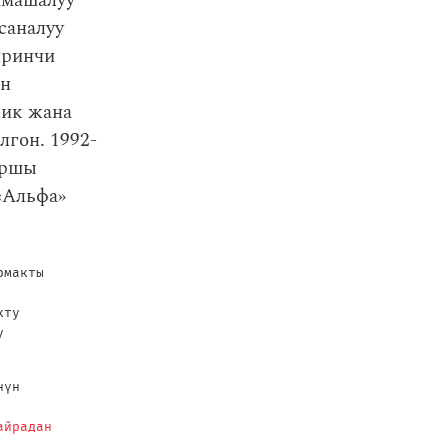
амашалуу
саналуу
иринчи
ан
лик жана
гон. 1992-
аршы
«Альфа»
рмакты
кту
у
нүн
айрадан