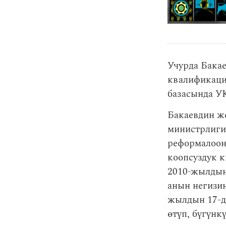
Учурда Бака
квалификаци
базасында У
Бакаевдин ж
министрлиги
реформалоон
коопсуздук 
2010-жылдын
анын негизин
жылдын 17-д
өтүп, бүгүнк