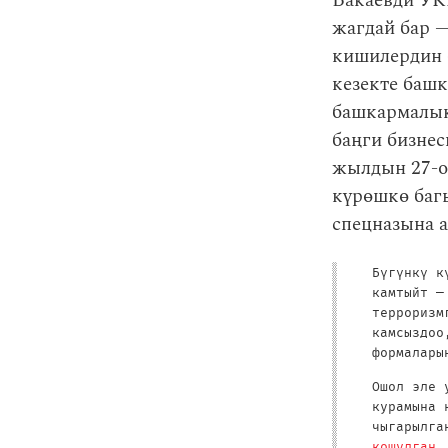
Бакаевди УК
жагдай бар —
кишилердин 
кезекте баш
башкармалык
баңги бизне
жылдын 27-о
күрөшкө баг
спецназына а
Бүгүнкү к
камтыйт —
терроризм
камсыздоо
формалары
Ошол эле 
курамына 
чыгарылга
кошулган
.