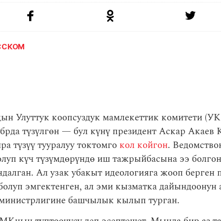
УССКОМ
ын Улуттук коопсуздук мамлекеттик комитети (УК
брда түзүлгөн — бул күнү президент Аскар Акаев
йра түзүү тууралуу токтомго
кол койгон
. Ведомство
олуп күч түзүмдөрүндө иш тажрыйбасына ээ болго
далган. Ал узак убакыт идеологияга жооп берген
болуп эмгектенген, ал эми кызматка дайындоонун
 министрлигине башчылык кылып турган.