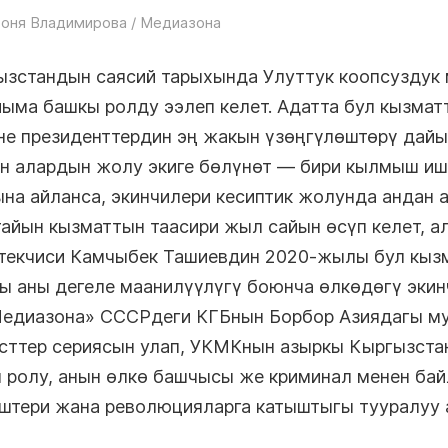
оня Владимирова / Медиазона
ызстандын саясий тарыхында Улуттук коопсуздук
йыма башкы ролду ээлеп келет. Адатта бул кызмат
не президенттердин эң жакын үзөңгүлөштөрү дайы
н алардын жолу экиге бөлүнөт — бири кылмыш иш
на айланса, экинчилери кесиптик жолунда андан 
тайын кызматтын таасири жыл сайын өсүп келет, а
текчиси Камчыбек Ташиевдин 2020-жылы бул кыз
 аны дегеле маанилүүлүгү боюнча өлкөдөгү экин
Медиазона» СССРдеги КГБнын Борбор Азиядагы м
ксттер сериясын улап, УКМКнын азыркы Кыргызст
 ролу, анын өлкө башчысы же криминал менен ба
иштери жана революцияларга катыштыгы тууралуу 