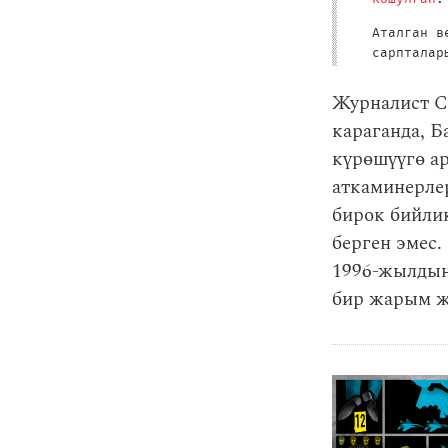
Аталган в
сарпталар
Журналист С
караганда, Б
күрөшүүгө ар
аткаминерле
бирок бийли
берген эмес.
1996-жылдын
бир жарым ж