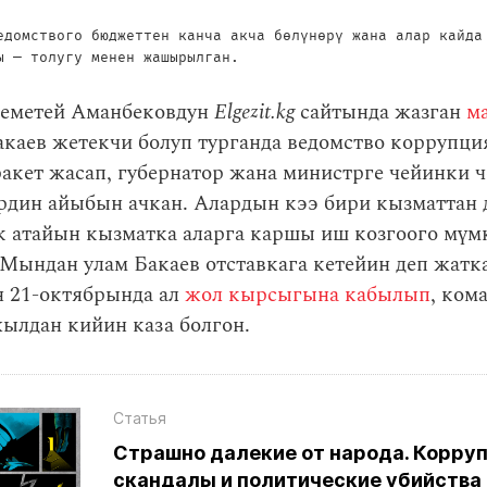
едомствого бюджеттен канча акча бөлүнөрү жана алар кайда
ы — толугу менен жашырылган.
еметей Аманбековдун
Elgezit.kg
сайтында жазган
м
акаев жетекчи болуп турганда ведомство коррупц
акет жасап, губернатор жана министрге чейинки 
рдин айыбын ачкан. Алардын кээ бири кызматтан 
к атайын кызматка аларга каршы иш козгоого мүм
 Мындан улам Бакаев отставкага кетейин деп жатк
 21-октябрында ал
жол кырсыгына кабылып
, ком
ылдан кийин каза болгон.
Статья
Страшно далекие от народа. Корру
скандалы и политические убийства