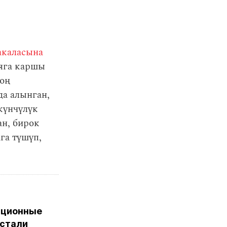
акаласына
ияга каршы
чоң
да алынган,
күнчүлүк
ан, бирок
ага түшүп,
пционные
 стали