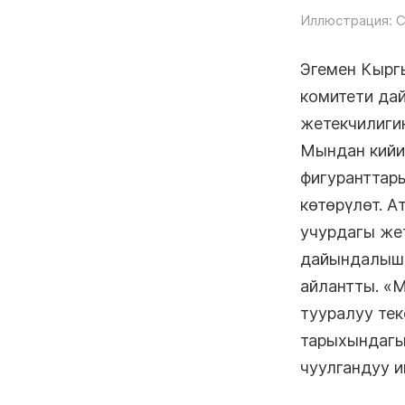
Иллюстрация: С
Эгемен Кырг
комитети да
жетекчилиги
Мындан кийи
фигуранттары
көтөрүлөт. А
учурдагы же
дайындалышы
айлантты. «
тууралуу те
тарыхындагы
чуулгандуу 