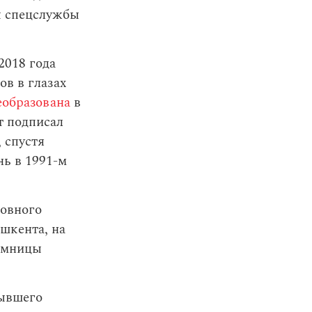
ы спецслужбы
2018 года
ов в глазах
образована
в
т подписал
 спустя
нь в 1991-м
ловного
шкента, на
еемницы
ывшего