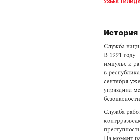
УЗБЕК ТИЛИД
История
Служба наци
В 1991 году 
импульс к р
в республика
сентября уже
упразднил м
безопасности
Служба работ
контрразведк
преступность
На момент ра