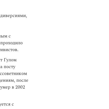
 диверсиями,
ным с
 проходило
ивистов.
т Гулом
а посту
оссоветником
дениям, после
умер в 2002
ется с