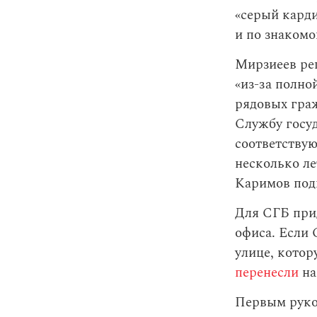
«серый карди
и по знакомо
Мирзиеев реш
«из-за полно
рядовых гра
Службу госуд
соответствую
несколько ле
Каримов под
Для СГБ при
офиса. Если 
улице, котор
перенесли
на
Первым руко