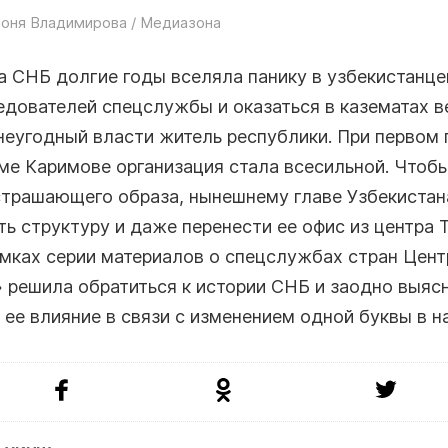
оня Владимирова / Медиазона
 СНБ долгие годы вселяла панику в узбекистанце
едователей спецслужбы и оказаться в казематах 
неугодный власти житель республики. При первом 
ме Каримове организация стала всесильной. Чтобы
страшающего образа, нынешнему главе Узбекистан
ь структуру и даже перенести ее офис из центра 
амках серии материалов о спецслужбах стран Цен
 решила обратиться к истории СНБ и заодно выясн
 ее влияние в связи с изменением одной буквы в н