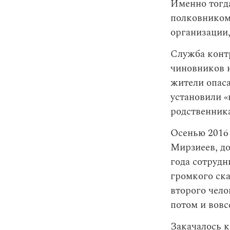
Именно тогда
полковником.
организации,
Служба контр
чиновников 
жители опаса
установили «
родственник
Осенью 2016
Мирзиеев, до
года сотрудн
громкого ск
второго чело
потом и вов
Закачалось к