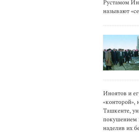
Рустамом Ин
называют «с
Иноятов и ег
«конторой», 
Ташкенте, у
покушением 
наделив их 