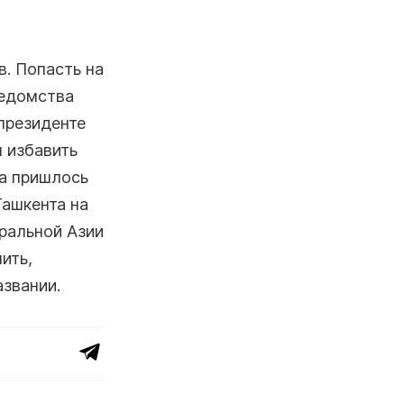
в. Попасть на
ведомства
президенте
 избавить
а пришлось
Ташкента на
тральной Азии
ить,
азвании.