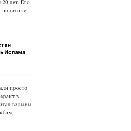
20 лет. Его
 политики.
стан
ть Ислама
али просто
теракт в
читал взрывы
жбам,