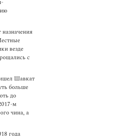
л-
цию
т назначения
Местные
ики везде
прощались с
ришел Шавкат
уть больше
оть до
2017-м
ого чина, а
018 года