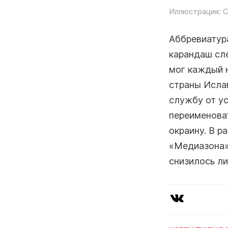
Иллюстрация: С
Аббревиатура
карандаш сл
мог каждый 
страны Исла
службу от у
переименоват
окраину. В р
«Медиазона»
снизилось ли