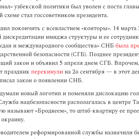
нал» узбекской политики был уволен с поста глав
й схеме стал госсоветником президента.
ил покончить с всевластием «конторы». 14 марта 
й дискредитации имиджа структуры и ее сотрудник
ждан и международного сообщества» СНБ
была пре
арственной безопасности (СГБ). Позднее президен
щий закон и объявил 5 апреля днем СГБ. Впрочем,
т праздник
перекинули
на 26 сентября — в этот де
писал закон о появлении СНБ.
думали новый логотип и поменяли дислокацию го
Служба нацбезопасности располагалась в центре Та
ую называют «Бродвеем», то штаб-квартиру ее пр
 окраину.
водителем реформированной службы назначили б