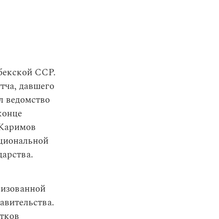
бекской ССР.
утча, давшего
л ведомство
конце
 Каримов
ациональной
дарства.
низованной
авительства.
ятков