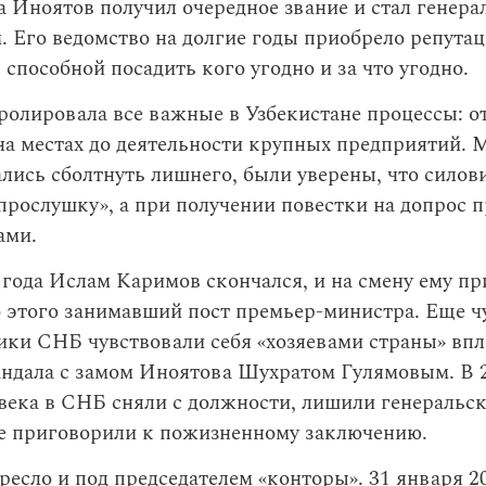
 Иноятов получил очередное звание и стал генера
 Его ведомство на долгие годы приобрело репута
 способной посадить кого угодно и за что угодно.
олировала все важные в Узбекистане процессы: о
на местах до деятельности крупных предприятий. 
лись сболтнуть лишнего, были уверены, что силов
прослушку», а при получении повестки на допрос 
ами.
 года Ислам Каримов скончался, и на смену ему п
 этого занимавший пост премьер-министра. Еще ч
ики СНБ чувствовали себя «хозяевами страны» впл
андала с замом Иноятова Шухратом Гулямовым. В 
века в СНБ сняли с должности, лишили генеральск
се приговорили к пожизненному заключению.
ресло и под председателем «конторы». 31 января 2