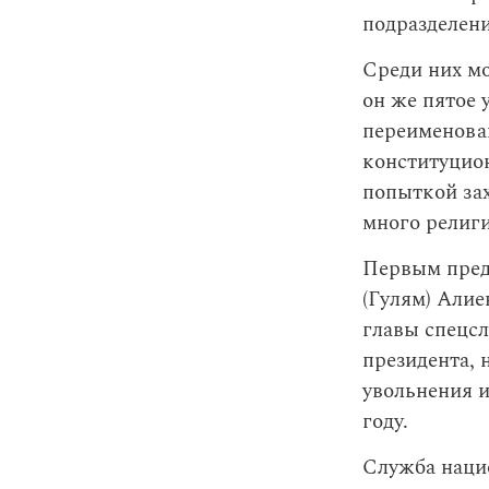
подразделени
Среди них мо
он же пятое 
переименова
конституцион
попыткой зах
много религи
Первым пред
(Гулям) Алие
главы спецсл
президента, 
увольнения и
году.
Служба нацио