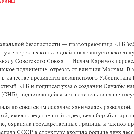
А УКИШ
ональной безопасности — правопреемница КГБ Уз
— уже через несколько дней после августовского п
азвалу Советского Союза — Ислам Каримов переве
нское подчинение, отрезав от влияния Москвы. В 
 в качестве президента независимого Узбекистана
естный КГБ и подписал указ о создании Службы н
 (СНБ), подчиняющейся исключительно главе госу
ала по советским лекалам: занималась разведкой,
ой, имела следственный отдел, вела борьбу с орга
ю, охраняла государственные границы и членов пр
спада СССР в структуру входило больше двух дес