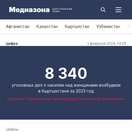
Афганистан
Казахстан
Кыргызстан
Узбекистан
Т
Цифра
1 февраля 2024, 14:25
8 340
уголовных дел о насилии над женщинами возбудили
в Кыргызстане за 2023 год
Источник: Генеральная прокуратура Кыргызской республики
Цифры