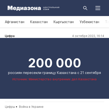
Афганистан
Казахстан
Кыргызстан
Узбекистан
Т
Цифра
4 октября 2022, 16:14
200 000
россиян пересекли границу Казахстана с 21 сентября
Источник: Министерство внутренних дел Казахстана
Цифры
Война в Украине