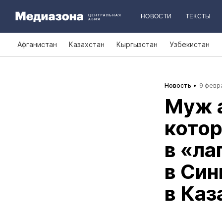
НОВОСТИ
ТЕКСТЫ
Афганистан
Казахстан
Кыргызстан
Узбекистан
Новость
9 февра
Муж а
котор
в «ла
в Син
в Каз