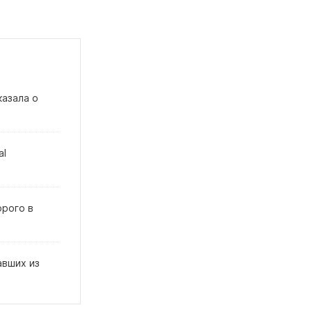
казала о
al
орого в
авших из