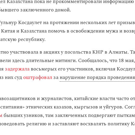
ел Казахстана пока не прокомментировали информацию
бывшего заключенного домой.
ульнур Косдаулет на протяжении нескольких лет призыв
 Китая и Казахстана помочь в освобождении мужа и возв
атскую республику.
но участвовала в акциях у посольства КНР в Алматы. Так
вели здесь длительные митинги. Сообщалось, что 18 мая,
ия
задержала
восьмерых его участников, включая Косдаул
з них суд
оштрафовал
за
нарушение порядка проведени
возащитников и журналистов, китайские власти часто о
оспитания» этнических казахов, кыргызов и уйгуров. Сог
м
бывших узников, там заключенных подвергают пыткам
оведовать религию и заставляют восхвалять политику 