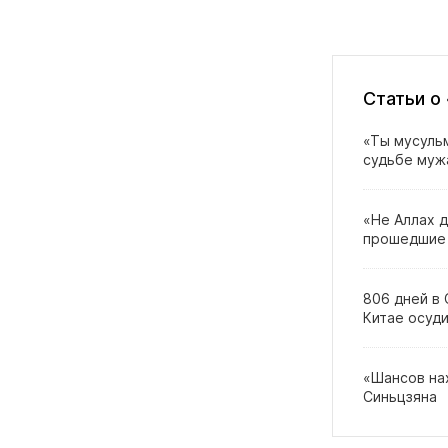
Статьи о
«Ты мусульм
судьбе мужа
«Не Аллах д
прошедшие 
806 дней в
Китае осуди
«Шансов нах
Синьцзяна