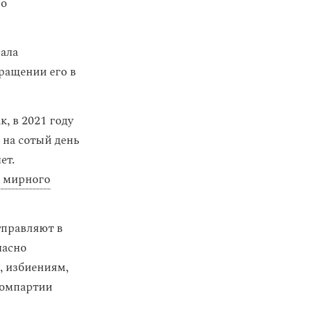
 о
ала
ращении его в
, в 2021 году
 на сотый день
ет.
я мирного
тправляют в
ласно
, избиениям,
Компартии