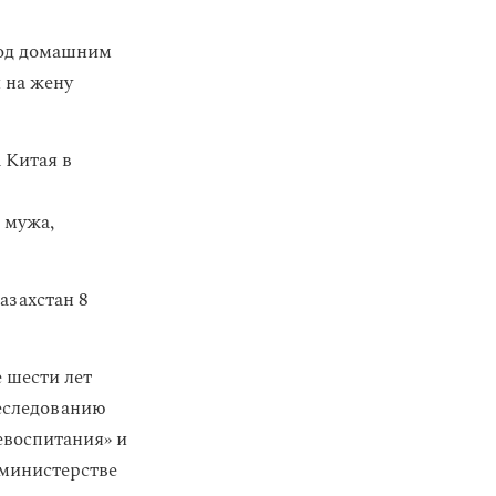
под домашним
 на жену
 Китая в
 мужа,
азахстан 8
 шести лет
реследованию
ревоспитания» и
 министерстве