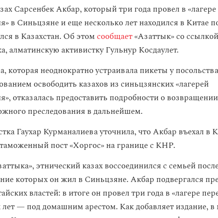
зах Сарсенбек Акбар, который три года провел в «лагере
я» в Синьцзяне и еще несколько лет находился в Китае 
лся в Казахстан. Об этом
сообщает
«Азаттык» со ссылкой
а, алматинскую активистку Гульнур Косдаулет.
а, которая неоднократно устраивала пикеты у посольства
ованием освободить казахов из синьцзянских «лагерей
я», отказалась предоставить подробности о возвращении
ожного преследования в дальнейшем.
тка Гаухар Курманалиева уточнила, что Акбар въехал в К
 таможенный пост «Хоргос» на границе с КНР.
аттыка», этнический казах воссоединился с семьей после
чение которых он жил в Синьцзяне. Акбар подвергался п
айских властей: в итоге он провел три года в «лагере пе
х лет — под домашним арестом. Как добавляет издание, в