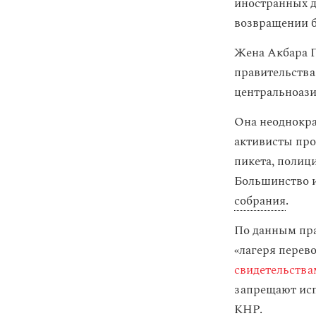
иностранных д
возвращении 
Жена Акбара Г
правительства
центральноази
Она неоднократ
активисты про
пикета, полиц
Большинство и
собрания
.
По данным пра
«лагеря перев
свидетельства
запрещают исп
КНР.