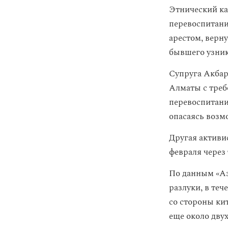
Этнический ка
перевоспитани
арестом, верну
бывшего узник
Супруга Акбар
Алматы с треб
перевоспитани
опасаясь возм
Другая активис
февраля через
По данным «Аз
разлуки, в те
со стороны кит
еще около дву