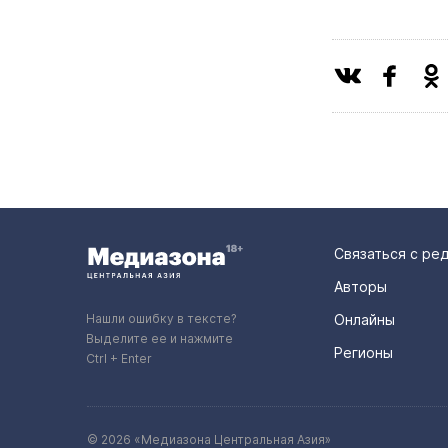
Связаться с ре
Авторы
Нашли ошибку в тексте?
Онлайны
Выделите ее и нажмите
Регионы
Ctrl + Enter
© 2026 «Медиазона Центральная Азия»