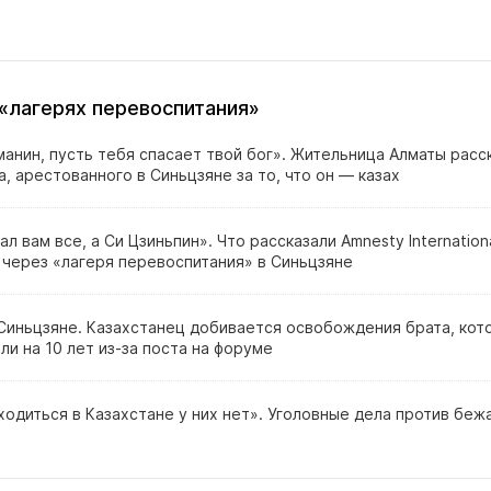
 «лагерях перевоспитания»
анин, пусть тебя спасает твой бог». Жительница Алматы расс
, арестованного в Синьцзяне за то, что он — казах
ал вам все, а Си Цзиньпин». Что рассказали Amnesty Internation
через «лагеря перевоспитания» в Синьцзяне
 Синьцзяне. Казахстанец добивается освобождения брата, кот
ли на 10 лет из‑за поста на форуме
одиться в Казахстане у них нет». Уголовные дела против беж