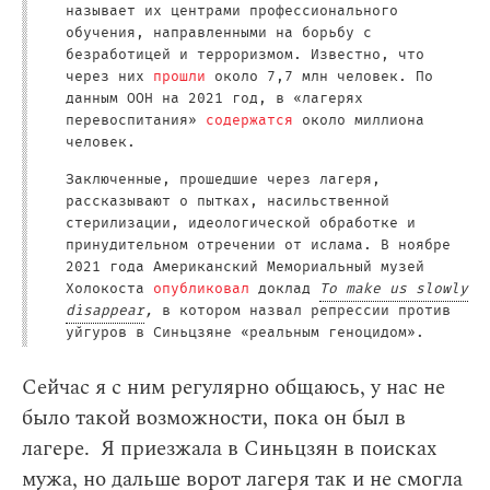
называет их центрами профессионального
обучения, направленными на борьбу с
безработицей и терроризмом. Известно, что
через них
прошли
около 7,7 млн человек. По
данным ООН на 2021 год, в «лагерях
перевоспитания»
содержатся
около миллиона
человек.
Заключенные, прошедшие через лагеря,
рассказывают о пытках, насильственной
стерилизации, идеологической обработке и
принудительном отречении от ислама. В ноябре
2021 года Американский Мемориальный музей
Холокоста
опубликовал
доклад
To make us slowly
disappear
,
в котором назвал репрессии против
уйгуров в Синьцзяне «реальным геноцидом».
Сейчас я с ним регулярно общаюсь, у нас не
было такой возможности, пока он был в
лагере. Я приезжала в Синьцзян в поисках
мужа, но дальше ворот лагеря так и не смогла