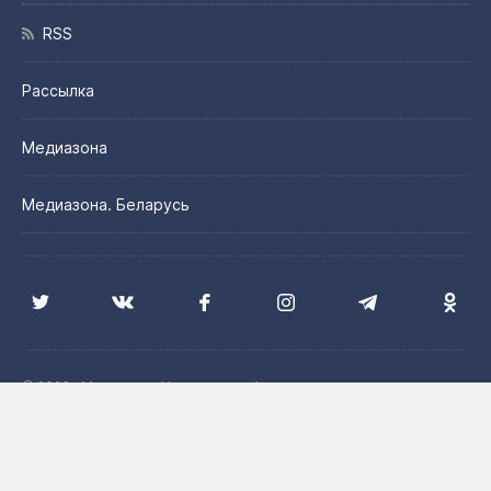
RSS
Рассылка
Медиазона
Медиазона. Беларусь
© 2026 «Медиазона Центральная Азия»
Цитирование материалов сайта допускается с указанием
источника и при наличии активной гиперссылки на сайт
Медиазона. Центральная Азия