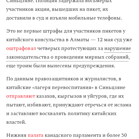
Синьцзяне. Полиция задержала восьмерых
участников акции, вышедших на пикет, их
доставили в суд и изъяли мобильные телефоны.
Это не первые штрафы для участников пикетов у
китайского консульства в Алматы — 12 мая суд уже
оштрафовал
четверых протестующих за
нарушение
законодательства о проведении мирных собраний
,
еще троим были вынесены предупреждения.
По данным правозащитников и журналистов, в
китайские «лагеря перевоспитания» в Синьцзяне
отправляют
казахов, кыргызов и уйгуров, где их
пытают, избивают, принуждают отречься от ислама
и заставляют восхвалять политику китайских
властей.
Нижняя
палата
канадского парламента и более 50