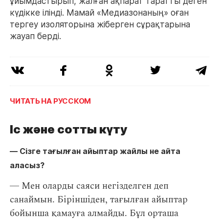
ұйымдастырып, жалған ақпарат таратты деген
күдікке ілінді. Мамай «Медиазонаның» оған
тергеу изоляторына жіберген сұрақтарына
жауап берді.
ЧИТАТЬ НА РУССКОМ
Іс және сотты күту
― Сізге тағылған айыптар жайлы не айта
аласыз?
― Мен оларды саяси негізделген деп
санаймын. Біріншіден, тағылған айыптар
бойынша қамауға
алмайды
. Бұл орташа