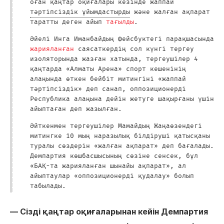
оған қаңтар оқиғалары кезінде жаппай
тәртіпсіздік ұйымдастырды
және жалған ақпарат
таратты деген айып
тағылды
.
Әйелі Инга Иманбайдың Фейсбуктегі парақшасында
жарияланған
саясаткердің сол күнгі тергеу
изоляторында жазған хатында, тергеушілер 4
қаңтарда «Алматы Арена» спорт кешенінің
алаңында өткен бейбіт митингіні «жаппай
тәртіпсіздік» деп санап, оппозиционерді
Республика алаңына дейін жетуге шақырғаны үшін
айыптаған деп жазылған.
Әйткенмен тергеушілер Мамайдың Жаңаөзендегі
митингке 10 мың наразылық білдіруші қатысқаны
туралы сөздерін «жалған ақпарат» деп бағалады.
Демпартия көшбасшысының сөзіне сенсек, бұл
«БАҚ-та жарияланған шынайы ақпарат», ал
айыптаулар «оппозиционерді қудалау» болып
табылады.
― Сізді қаңтар оқиғаларынан кейін Демпартия