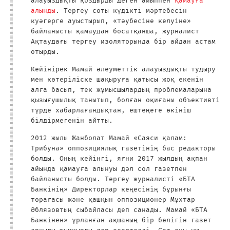
алауыздықты қоздырды деген айыппен
қамауға
алынды
. Тергеу соты күдікті мәртебесін
куәгерге ауыстырып, «тәубесіне келуіне»
байланысты қамаудан босатқанша, журналист
Ақтаудағы тергеу изоляторында бір айдан астам
отырды.
Кейінірек Мамай әлеуметтік алауыздықты тудыру
мен көтеріліске шақыруға қатысы жоқ екенін
алға басып, тек жұмысшылардың проблемаларына
қызығушылық танытып, болған оқиғаны объективті
түрде хабарлағандықтан, ештеңеге өкініш
білдірмегенін айтты.
2012 жылы Жанболат Мамай «Саяси қалам:
Трибуна» оппозициялық газетінің бас редакторы
болды. Оның кейінгі, яғни 2017 жылдың ақпан
айында қамауға алынуы дәл сол газетпен
байланысты болды. Тергеу журналисті «БТА
Банкінің» Директорлар кеңесінің бұрынғы
төрағасы және қашқын оппозиционер Мұхтар
Әблязовтың сыбайласы деп санады. Мамай «БТА
Банкінен» ұрланған ақшаның бір бөлігін газет