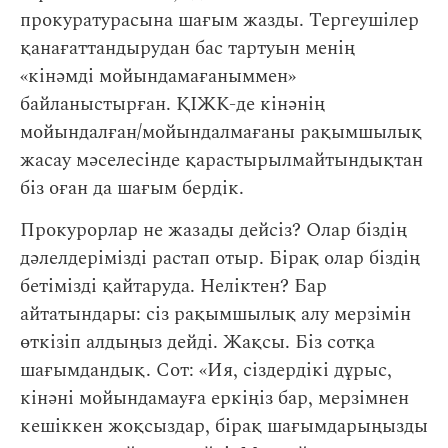
прокуратурасына шағым жазды. Тергеушілер
қанағаттандырудан бас тартуын менің
«кінәмді мойындамағаныммен»
байланыстырған. ҚІЖК-де кінәнің
мойындалған/мойындалмағаны рақымшылық
жасау мәселесінде қарастырылмайтындықтан
біз оған да шағым бердік.
Прокурорлар не жазады дейсіз? Олар біздің
дәлелдерімізді растап отыр. Бірақ олар біздің
бетімізді қайтаруда. Неліктен? Бар
айтатындары: сіз рақымшылық алу мерзімін
өткізіп алдыңыз дейді. Жақсы. Біз сотқа
шағымдандық. Сот: «Ия, сіздердікі дұрыс,
кінәні мойындамауға еркіңіз бар, мерзімнен
кешіккен жоқсыздар, бірақ шағымдарыңызды