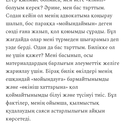
болуым керек? Әрине, мен бас тарттым.
Содан кейін ол менің адвокатыма қоңырау
шалып, бос параққа «мойындаймын» деген
сөзді ғана жазып, қол қоюымды сұрады. Бұл
жағдайда олар мені түрмеден шығарамыз деп
уәде берді. Одан да бас тарттым. Билікке ол
не үшін қажет? Мені басынып, осы
материалдардың барлығын әлеуметтік желіге
жариялау үшін. Бірақ билік өкілдері менің
ешқандай «мойындауға» бармайтынымды
және «өкініш хаттарына» қол
қоймайтынымды білуі және түсінуі тиіс. Бұл
фактілер, менің ойымша, қылмыстық
қудалаудың саяси астарлылығын айқын
көрсетеді.