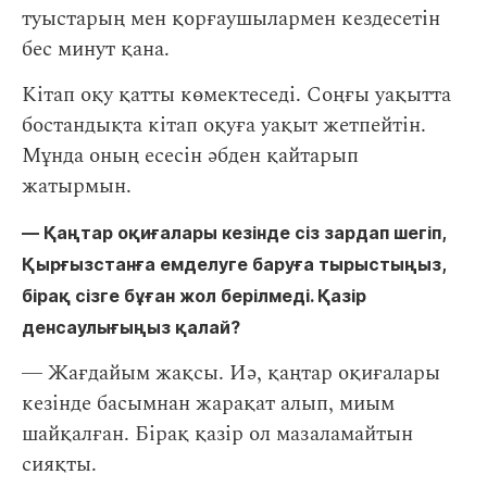
туыстарың мен қорғаушылармен кездесетін
бес минут қана.
Кітап оқу қатты көмектеседі. Соңғы уақытта
бостандықта кітап оқуға уақыт жетпейтін.
Мұнда оның есесін әбден қайтарып
жатырмын.
― Қаңтар оқиғалары кезінде сіз зардап шегіп,
Қырғызстанға емделуге баруға тырыстыңыз,
бірақ сізге бұған жол берілмеді. Қазір
денсаулығыңыз қалай?
― Жағдайым жақсы. Иә, қаңтар оқиғалары
кезінде басымнан жарақат алып, миым
шайқалған. Бірақ қазір ол мазаламайтын
сияқты.