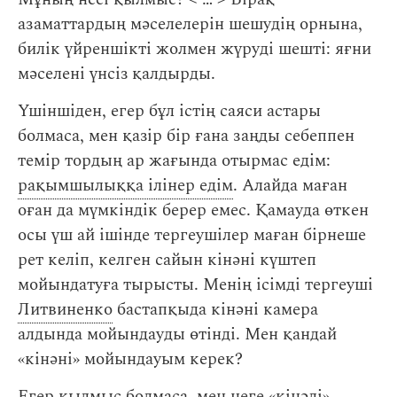
азаматтардың мәселелерін шешудің орнына,
билік үйреншікті жолмен жүруді шешті: яғни
мәселені үнсіз қалдырды.
Үшіншіден, егер бұл істің саяси астары
болмаса, мен қазір бір ғана заңды себеппен
темір тордың ар жағында отырмас едім:
рақымшылыққа ілінер едім
. Алайда маған
оған да мүмкіндік берер емес. Қамауда өткен
осы үш ай ішінде тергеушілер маған бірнеше
рет келіп, келген сайын кінәні күштеп
мойындатуға тырысты. Менің ісімді тергеуші
Литвиненко
бастапқыда кінәні камера
алдында мойындауды өтінді. Мен қандай
«кінәні» мойындауым керек?
Егер қылмыс болмаса, мен неге «кінәлі»