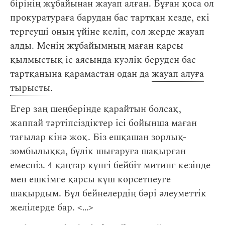
бірінің жұбайынан жауап алған. Бұған қоса ол
прокуратураға барудан бас тартқан кезде, екі
тергеуші оның үйіне келіп, сол жерде жауап
алды. Менің жұбайымның маған қарсы
қылмыстық іс аясында куәлік беруден бас
тартқанына қарамастан одан да
жауап алуға
тырысты
.
Егер заң шеңберінде қарайтын болсақ,
жаппай тәртіпсіздіктер ісі бойынша маған
тағылар кінә жоқ. Біз ешқашан зорлық-
зомбылыққа, бүлік шығаруға шақырған
емеспіз. 4 қаңтар күнгі бейбіт митинг кезінде
мен ешкімге қарсы күш көрсетпеуге
шақырдым. Бұл бейнелердің бәрі әлеуметтік
желілерде бар. < … >