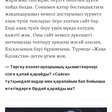
жарағыңа тапсырыс беруге болатын дүкен
пайда болды. Сонымен қатар бостандықтағы
жақындарыңыз немесе достарыңыз түрмеге
азық-түлік тапсырыс бере алатын сайт бар.
Енді азық-түлік беру үшін мұнда келудің
қажеті жоқ. Оны сайт немесе дүкендегі
шотыңызды толтыру арқылы жасай аласың.
Басқасының бәрі бұрынғыша. Түрмеде «Жаңа
Қазақстан» деген ұғым жоқ.
― Тергеу изоляторларының қызметкерлері
сізге қалай қарайды? «Саяси»
тұтқындалғандар мен қарапайым бап бойынша
өтетіндерге бірдей қарайды ма?