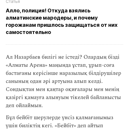
Статья
Алло, полиция! Откуда взялись
алматинские мародеры, и почему
горожанам пришлось защищаться от них
самостоятельно
Ал Назарбаев билігі не істеді? Олардың бізді
«Алматы Арена» маңында ұстап, ұрып-соға
бастағаны керісінше наразылық білдірушілер
санының одан әрі артуына алып келді.
Сондықтан мен қаңтар оқиғалары мен менің
қазіргі қамауға алынуым тікелей байланысты
деп ойлаймын.
Бұл бейбіт шерулерде үнсіз қалмағанымыз
үшін биліктің кегі. «Бейбіт» деп айтып