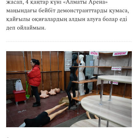
жасап, 4 қаңтар күні «Алматы Арена»
маңындағы бейбіт демонстранттарды қумаса,
қайғылы оқиғалардың алдын алуға болар еді
деп ойлаймын.