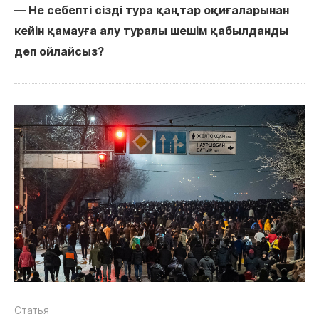
― Не себепті сізді тура қаңтар оқиғаларынан
кейін қамауға алу туралы шешім қабылданды
деп ойлайсыз?
Статья