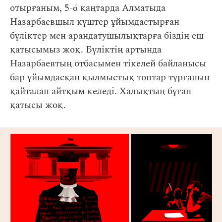
отырғаным, 5-6 қаңтарда Алматыда
Назарбаевшыл күштер ұйымдастырған
бүліктер мен арандатушылықтарға біздің еш
қатысымыз жоқ. Бүліктің артында
Назарбаевтың отбасымен тікелей байланысы
бар ұйымдасқан қылмыстық топтар тұрғанын
қайталап айтқым келеді. Халықтың бұған
қатысы жоқ.