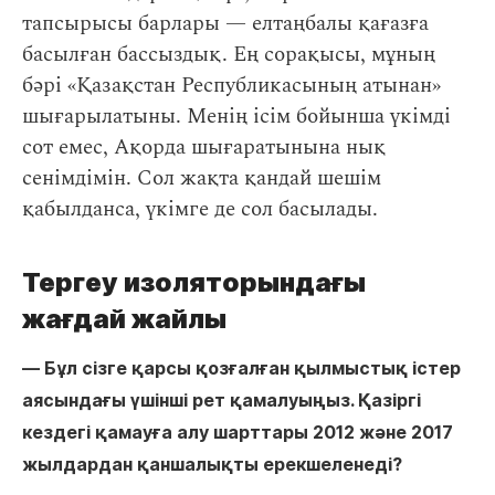
тапсырысы барлары — елтаңбалы қағазға
басылған бассыздық. Ең сорақысы, мұның
бәрі «Қазақстан Республикасының атынан»
шығарылатыны. Менің ісім бойынша үкімді
сот емес, Ақорда шығаратынына нық
сенімдімін. Сол жақта қандай шешім
қабылданса, үкімге де сол басылады.
Тергеу изоляторындағы
жағдай жайлы
― Бұл сізге қарсы қозғалған қылмыстық істер
аясындағы үшінші рет қамалуыңыз. Қазіргі
кездегі қамауға алу шарттары 2012 және 2017
жылдардан қаншалықты ерекшеленеді?