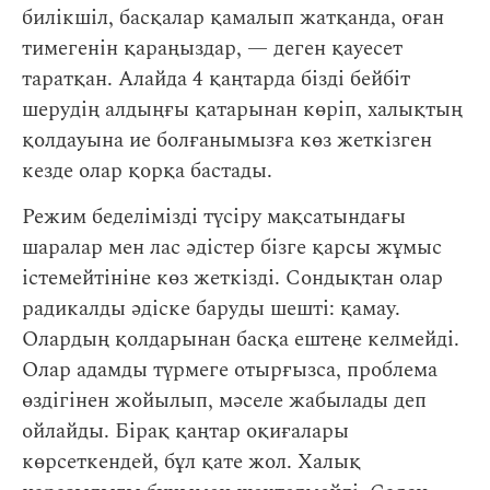
билікшіл, басқалар қамалып жатқанда, оған
тимегенін қараңыздар, — деген қауесет
таратқан. Алайда 4 қаңтарда бізді бейбіт
шерудің алдыңғы қатарынан көріп, халықтың
қолдауына ие болғанымызға көз жеткізген
кезде олар қорқа бастады.
Режим беделімізді түсіру мақсатындағы
шаралар мен лас әдістер бізге қарсы жұмыс
істемейтініне көз жеткізді. Сондықтан олар
радикалды әдіске баруды шешті: қамау.
Олардың қолдарынан басқа ештеңе келмейді.
Олар адамды түрмеге отырғызса, проблема
өздігінен жойылып, мәселе жабылады деп
ойлайды. Бірақ қаңтар оқиғалары
көрсеткендей, бұл қате жол. Халық