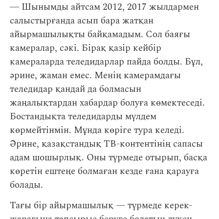
― Шынымды айтсам 2012, 2017 жылдармен
салыстырғанда асып бара жатқан
айырмашылықты байқамадым. Сол баяғы
камералар, сәкі. Бірақ қазір кейбір
камераларда теледидарлар пайда болды. Бұл,
әрине, жаман емес. Менің камерамдағы
теледидар қандай да болмасын
жаңалықтардан хабардар болуға көмектеседі.
Бостандықта теледидарды мүлдем
көрмейтінмін. Мұнда көріге тура келеді.
Әрине, қазақстандық ТВ-контентінің сапасы
адам шошырлық. Оны түрмеде отырып, басқа
көретін ештеңе болмаған кезде ғана қарауға
болады.
Тағы бір айырмашылық — түрмеде керек-