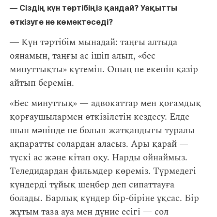
― Сіздің күн тәртібіңіз қандай? Уақытты
өткізуге не көмектеседі?
― Күн тәртібім мынадай: таңғы алтыда
оянамын, таңғы ас ішіп алып, «бес
минуттықты» күтемін. Оның не екенін қазір
айтып беремін.
«Бес минуттық» — адвокаттар мен қоғамдық
қорғаушылармен өткізілетін кездесу. Елде
шын мәнінде не болып жатқандығы туралы
ақпаратты солардан аласыз. Ары қарай —
түскі ас және кітап оқу. Нарды ойнаймыз.
Теледидардан фильмдер көреміз. Түрмедегі
күндерді тұйық шеңбер деп сипаттауға
болады. Барлық күндер бір-біріне ұқсас. Бір
жұтым таза ауа мен дүние есігі — сол