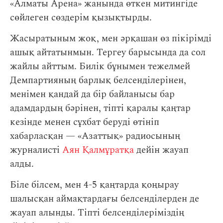
«Алматы Арена» жанында өткен митингіде
сөйлеген сөздерім қызықтырды.
Жасыратыным жоқ, мен әрқашан өз пікірімді
ашық айтатынмын. Тергеу барысында да сол
жайлы айттым. Билік бұнымен тежелмей
Демпартияның барлық белсенділерінен,
менімен қандай да бір байланысы бар
адамдардың бәрінен, тіпті қаралы қаңтар
кезінде менен сұхбат беруді өтініп
хабарласқан — «Азаттық» радиосының
журналисті
Аян Қалмұратқа
дейін жауап
алды.
Біле білсем, мен 4-5 қаңтарда қоңырау
шалысқан аймақтардағы белсенділерден де
жауап алынды. Тіпті белсенділеріміздің