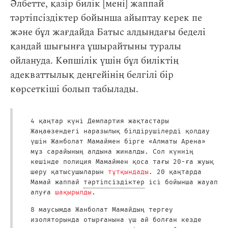
Әлбетте, қазір билік [мені] жаппай
тәртіпсіздіктер бойынша айыптау керек пе
және бұл жағдайда Батыс алдындағы беделі
қандай шығынға ұшырайтыны туралы
ойлануда. Көпшілік үшін бұл биліктің
адекваттылық деңгейінің белгілі бір
көрсеткіші болып табылады.
4 қаңтар күні Демпартия жақтастары
Жаңаөзендегі наразылық білдірушілерді қолдау
үшін Жанболат Мамаймен бірге «Алматы Арена»
мұз сарайының алдына жиналды. Сол күннің
кешінде полиция Мамаймен қоса тағы 20-ға жуық
шеру қатысушыларын
тұтқындады
. 20 қаңтарда
Мамай жаппай
тәртіпсіздіктер
ісі бойынша жауап
алуға
шақырылды
.
8 маусымда Жанболат Мамайдың тергеу
изоляторында отырғанына үш ай болған кезде