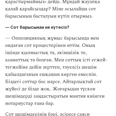
қарастырмаймыз» дейді. Мұндай жауапқа
қалай қарайсыздар? Міне осылайша сот
барысының басталуын күтіп отырмыз.
― Сот барысынан не күтесіз?
— Оппозициялық жұмыс барысында мен
ондаған сот процестерінен өттім. Оның
ішінде қылмыстық та, әкімшілік те,
азаматтық та болған. Мен соттың істі егжей-
тегжейіне дейін зерттеп, тәуелсіз шешім
қабылдағанын ешқашан көрген емеспін.
Біздегі соттар бос нәрсе. Айтарлықтай сот
жүйесі де бізде жоқ. Жоғарыдан түскен
шешімдерді заңдастыратын мантия киінген
нотариустар ғана бар.
Сот шешімдерінің бәрі, әсіресе саяси