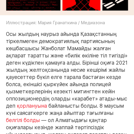
Иллюстрация: Мария Гранаткина / Медиазона
Осы жылдың наурыз айында Қазақстанның
тіркелмеген демократиялық партиясының
көшбасшысы Жанболат Мамайды жалған
ақпарат таратты және «билік өкіліне тіл тигізді»
деген күдікпен қамауға алды. Бірінші оқиға 2021
жылдың желтоқсанында несие кешірімі жайлы
қауесеттер бүкіл елге тарала бастаған кезде
болса, екіншісі қыркүйек айында полицей
қызметкерлерінің кезекті митингтен кейін
оппозиционердің оларды «карабет» атады-мыс
деп
қорлануына
байланысты болды. 8 маусым
күні саясаткерге жаңа айыптар тағылғаны
белгілі болды
— ол Алматыдағы қаңтар
оқиғалары кезінде жаппай тәртіпсіздік