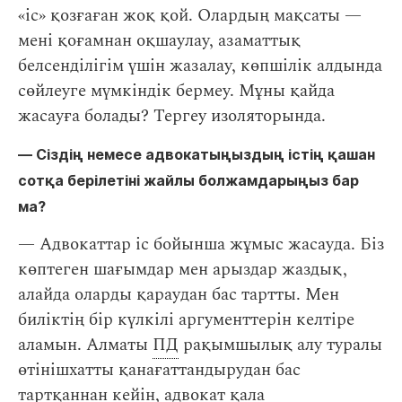
«іс» қозғаған жоқ қой. Олардың мақсаты —
мені қоғамнан оқшаулау, азаматтық
белсенділігім үшін жазалау, көпшілік алдында
сөйлеуге мүмкіндік бермеу. Мұны қайда
жасауға болады? Тергеу изоляторында.
― Сіздің немесе адвокатыңыздың істің қашан
сотқа берілетіні жайлы болжамдарыңыз бар
ма?
— Адвокаттар іс бойынша жұмыс жасауда. Біз
көптеген шағымдар мен арыздар жаздық,
алайда оларды қараудан бас тартты. Мен
биліктің бір күлкілі аргументтерін келтіре
аламын. Алматы
ПД
рақымшылық алу туралы
өтінішхатты қанағаттандырудан бас
тартқаннан кейін, адвокат қала