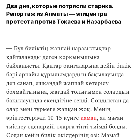
Два дня, которые потрясли старика.
Репортаж из Алматы — эпицентра
протеста против Токаева и Назарбаева
― Бұл биліктің жаппай наразылықтар
қайталанады деген қорқынышына
байланысты. Қаңтар оқиғаларына дейін билік
бәрі арнайы құрылымдардың бақылауында
деп санап, ешқандай жаппай көтерілу
болмайтынына, жағдай толығымен солардың
бақылауында екендігіне сенді. Сондықтан да
олар мені түрмеге жапқан жоқ. Менің
әріптестерімді 10-15 күнге
қамап
, ал маған
тиіспеу сценарийі оларға тіпті тиімді болды.
Содан кейін билік өкілдерінің өзі: Мамай