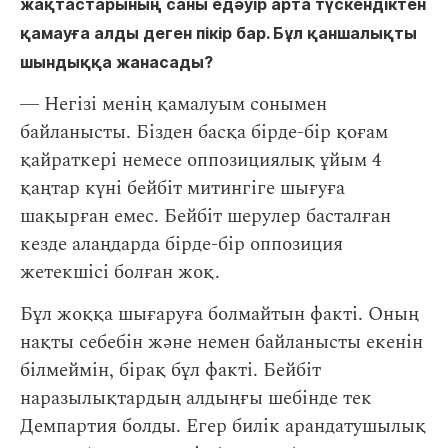
жақтастарының саны едәуір арта түскендіктен
қамауға алды деген пікір бар. Бұл қаншалықты
шындыққа жанасады?
― Негізі менің қамалуым сонымен
байланысты. Бізден басқа бірде-бір қоғам
қайраткері немесе оппозициялық ұйым 4
қаңтар күні бейбіт митингіге шығуға
шақырған емес. Бейбіт шерулер басталған
кезде алаңдарда бірде-бір оппозиция
жетекшісі болған жоқ.
Бұл жоққа шығаруға болмайтын факті. Оның
нақты себебін және немен байланысты екенін
білмеймін, бірақ бұл факті. Бейбіт
наразылықтардың алдыңғы шебінде тек
Демпартия болды. Егер билік арандатушылық