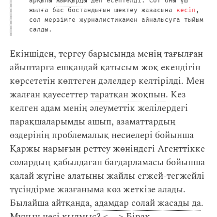
арқылы
жымқырды
деп есептелді. Сот оны үш
жылға бас бостандығын шектеу жазасына
кесіп
,
сол мерзімге журналистикамен айналысуға тыйым
салды.
Екіншіден, тергеу барысында менің тағылған
айыптарға ешқандай қатысым жоқ екендігін
көрсететін көптеген дәлелдер келтірілді. Мен
жалған қауесеттер
таратқан жоқпын
. Кез
келген адам менің әлеуметтік желілердегі
парақшаларымды ашып, азаматтардың
өздерінің проблемалық несиелері бойынша
Қаржы нарығын реттеу жөніндегі Агенттікке
солардың қабылдаған бағдарламасы бойынша
қалай жүгіне алатыны жайлы егжей-тегжейлі
түсіндірме жазғаныма көз жеткізе алады.
Былайша айтқанда,
адамдар солай жасады да
.
Мұның несі қылмыс? < … > Бірақ