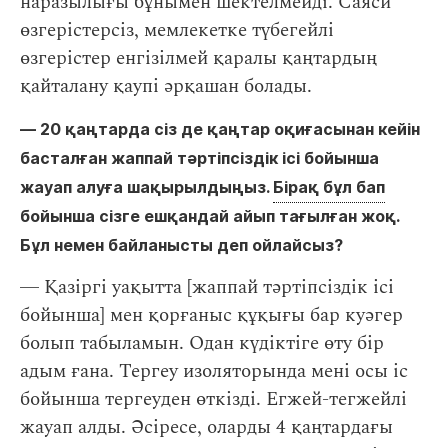
наразылығы бұнымен шектелмейді. Саяси
өзгерістерсіз, мемлекетке түбегейлі
өзгерістер енгізілмей қаралы қаңтардың
қайталану қаупі әрқашан болады.
― 20 қаңтарда сіз де қаңтар оқиғасынан кейін
басталған жаппай тәртіпсіздік ісі бойынша
жауап алуға шақырылдыңыз.
Бірақ бұл бап
бойынша сізге ешқандай айып тағылған жоқ.
Бұл немен байланысты деп ойлайсыз?
― Қазіргі уақытта [жаппай тәртіпсіздік ісі
бойынша] мен қорғаныс құқығы бар куәгер
болып табыламын. Одан күдіктіге өту бір
адым ғана. Тергеу изоляторында мені осы іс
бойынша тергеуден өткізді. Егжей-тегжейлі
жауап алды. Әсіресе, оларды 4 қаңтардағы