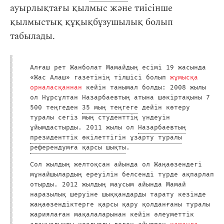
ауырлықтағы қылмыс және тиісінше
қылмыстық құқықбұзушылық болып
табылады.
Алғаш рет Жанболат Мамайдың есімі 19 жасында
«Жас Алаш» газетінің тілшісі болып
жұмысқа
орналасқаннан
кейін танымал болды: 2008 жылы
ол Нұрсұлтан Назарбаевтың атына шәкіртақыны 7
500 теңгеден
35 мың теңгеге
дейін көтеру
туралы сегіз мың студенттің үндеуін
ұйымдастырды. 2011 жылы ол
Назарбаевтың
президенттік өкілеттігін ұзарту туралы
референдумға қарсы шықты
.
Сол жылдың желтоқсан айында ол Жаңаөзендегі
мұнайшылардың ереуілін белсенді түрде ақпарлап
отырды. 2012 жылдың маусым айында Мамай
наразылық шеруіне шыққандарды тарату кезінде
жаңаөзендіктерге қарсы қару қолданғаны туралы
жариялаған мақалаларынан кейін әлеуметтік