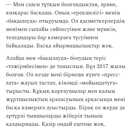
― Мен саяси тұтқын болғандықтан, әрине,
көзқарас басқаша. Оның «ерекшелігі» менің
«бақылауда» отыруымда. Ол қызметкерлердің
менімен сыпайы сөйлесуінен және мүмкін,
теледидары бар камераға түсуімнен
байқалады. Басқа айырмашылықтар жоқ.
Алайда мен «бақылауда» болудың теріс
«тәжірибесімен» де таныспын. Бұл 2017 жылы
болған. Ол кезде мені бірнеше күнге «пресс-
хата» жауып тастап, кінәмді «мойындатуға»
тырысты. Құқық қорғаушылар мен қалың
жұртшылықтың араласуының арқасында мені
басқа камераға ауыстырды. Бірақ ол жерде де
әртүрлі тыңшыларды жіберіп тыныш
қалдырмады. Қазір ондай ештеңе жоқ.