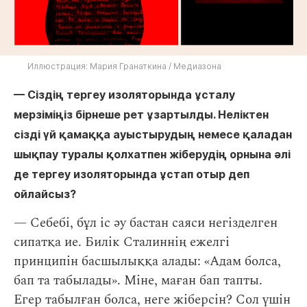
Иллюстрация: Мария Гранаткина / Медиазона
— Сіздің тергеу изоляторында ұсталу
мерзіміңіз бірнеше рет ұзартылды. Неліктен
сізді үй қамаққа ауыстырудың немесе қаладан
шықпау туралы қолхатпен жіберудің орнына әлі
де тергеу изоляторында ұстап отыр деп
ойлайсыз?
— Себебі, бұл іс әу бастан саяси негізделген
сипатқа ие. Билік Сталиннің ежелгі
принципін басшылыққа алады: «Адам болса,
бап та табылады». Міне, маған бап тапты.
Егер табылған болса, неге жіберсін? Сол үшін