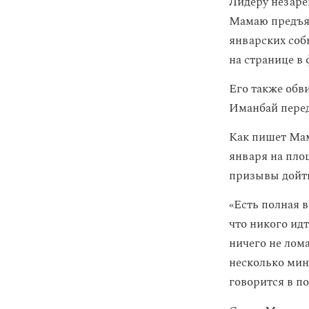
Лидеру незаре
Мамаю предъя
январских соб
на странице в
Его также обв
Иманбай переда
Как пишет Мам
января на пло
призывы дойти
«Есть полная 
что никого идт
ничего не лома
несколько мин
говорится в по