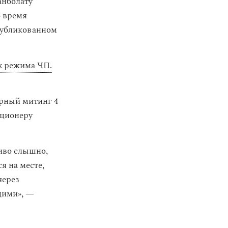
анболату
 время
публикованном
х режима ЧП.
ирный митинг 4
иционеру
ливо слышно,
я на месте,
через
щими», —