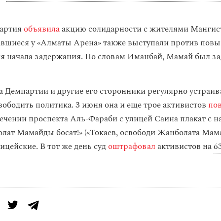
партия
объявила
акцию солидарности с жителями Мангис
авшиеся у «Алматы Арена» также выступали против повы
я начала задержания. По словам Иманбай, Мамай был з
а Демпартии и другие его сторонники регулярно устраив
ободить политика. 3 июня она и еще трое активистов
по
сечении проспекта Аль-Фараби с улицей Саина плакат с 
олат Мамайды босат!» («Токаев, освободи Жанболата Мама
ицейские. В тот же день суд
оштрафовал
активистов на
6
.