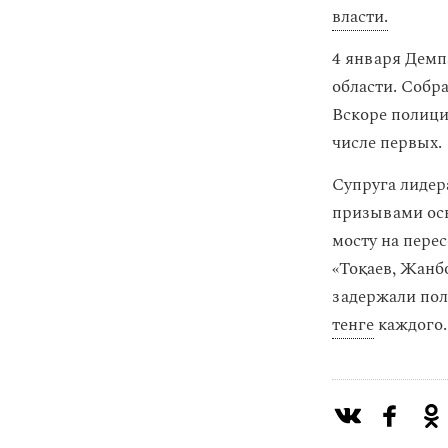
власти.
4 января Дем
области. Собр
Вскоре полици
числе первых.
Супруга лидер
призывами осв
мосту на пере
«Тоқаев, Жанб
задержали пол
тенге
каждого