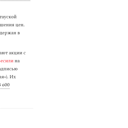
тауской
шения цен.
адержан в
ают акции с
весили
на
надписью
я»). Их
3 600