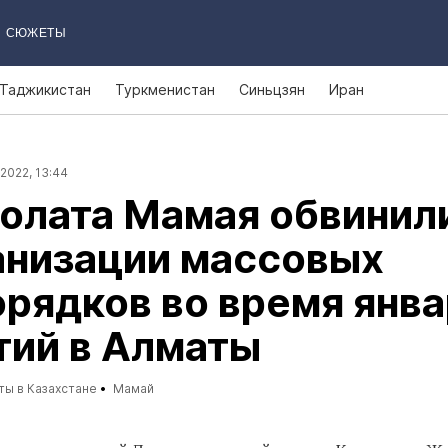
СЮЖЕТЫ
Таджикистан
Туркменистан
Синьцзян
Иран
2022, 13:44
олата Мамая обвинил
анизации массовых
рядков во время янв
тий в Алматы
ты в Казахстане
Мамай