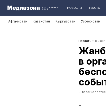
НОВОСТИ
ТЕКСТЫ
Афганистан
Казахстан
Кыргызстан
Узбекистан
Новость
8 июня 
Жанб
в орг
беспо
собы
Январские протес