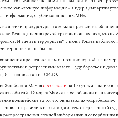
 том, что в Жанаозене на митинг вышли 10 тысяч проте
ценило как «ложную информацию». Лидер Демпартии утве
ная информация, опубликованная в СМИ».
ь из логики прокуратуры, то можно предъявить обвинени
аеву. Ведь в дни январской трагедии он заявлял, что на
ористов. И где эти террористы? 5 июня Токаев публично 
сяч террористов не было».
обвинения преследованием оппозиционера. «Я не намер
трудностями и репрессиями власти. Буду бороться и дока
нца!» — написал он из СИЗО.
аля Жанболата Мамая
арестовали
на 15 суток за акцию в п
ских событий. 12 марта Мамая не освободили из изолятор
ение полицейские за то, что он назвал их «карабетами».
 снова отправили в изолятор, а затем следственный суд
 в
распространении ложной информации и оскорблении п