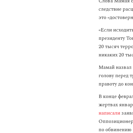
Слова Мамая о
следствие рас
это «достовер
«Если исходит
президенту Ток
20 тысяч терр
никаких 20 ты
Мамай назвал 
голову перед 
правоту до ко
В конце февр
жертвах январ
написали
заявл
Оппозиционера
по обвинению