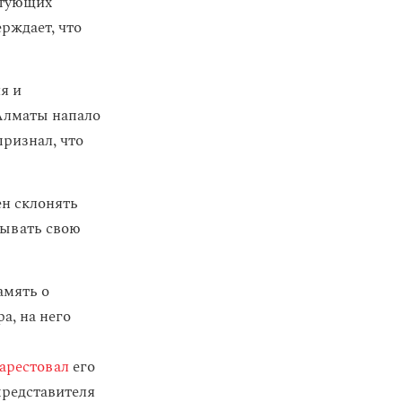
стующих
рждает, что
я и
 Алматы напало
признал, что
ен склонять
зывать свою
амять о
а, на него
арестовал
его
редставителя