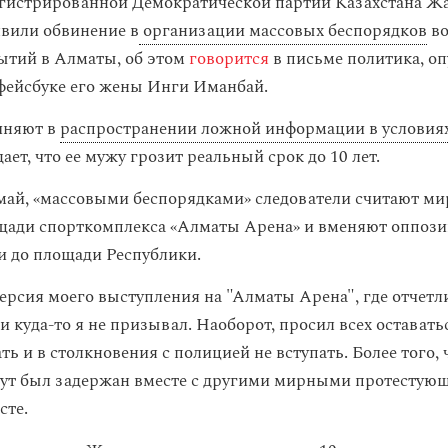
гистрированной Демократической партии Казахстана Ж
вили обвинение в
организации массовых беспорядков
во
ытий в Алматы, об этом
говорится
в письме политика, о
 фейсбуке его жены Инги Иманбай.
иняют в
распространении ложной информации в условия
ет, что ее мужу грозит реальный срок до 10 лет.
ай, «массовыми беспорядками» следователи считают м
щади спорткомплекса «Алматы Арена» и вменяют оппоз
 до площади Республики.
версия моего выступления на "Алматы Арена", где отчет
и куда-то я не призывал. Наоборот, просил всех оставатьс
ть и в столкновения с полицией не вступать. Более того, 
ут был задержан вместе с другими мирными протестую
сте.