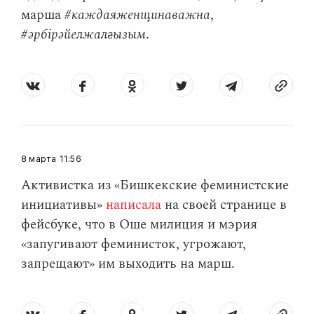
марша
#каждаяженщинаважна
,
#әрбірәйелжалғызым
.
8 марта
11:56
Активистка из «Бишкекские феминистские
инициативы»
написала
на своей странице в
фейсбуке, что в Оше милиция и мэрия
«запугивают феминисток, угрожают,
запрещают» им выходить на марш.