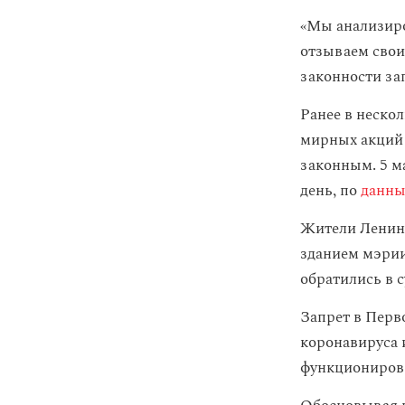
«Мы анализиро
отзываем свои
законности за
Ранее в неско
мирных акций 
законным. 5 м
день, по
данн
Жители Ленинс
зданием мэрии
обратились в с
Запрет в Пер
коронавируса 
функциониров