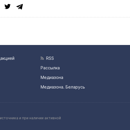
дакцией
RSS
Рассылка
Медиазона
Медиазона. Беларусь
источника и при наличии активной