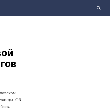
вой
нгов
дловском
столицы. Об
баев.