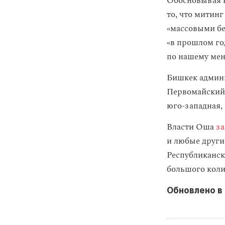
Обосновывая н
то, что митин
«массовыми бе
«в прошлом го
по нашему мен
Бишкек админи
Первомайский,
юго-западная,
Власти Оша
з
и любые други
Республиканск
большого коли
Обновлено в 