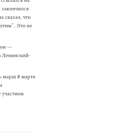
 ссылался на
а закончился
 сказал, что
этим". Это не
йон —
в Ленинский-
 марш 8 марта
и
с участием