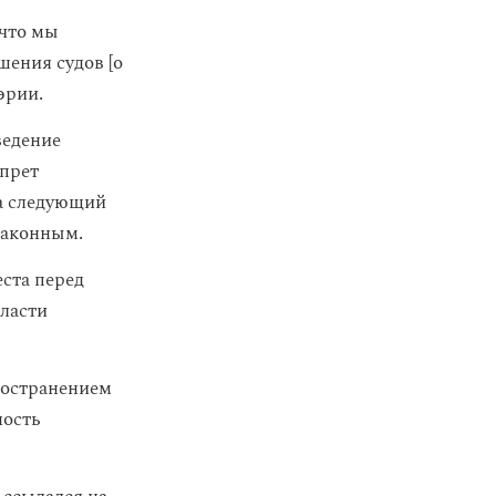
 что мы
шения судов [о
эрии.
ведение
апрет
а следующий
законным.
ста перед
ласти
ространением
ность