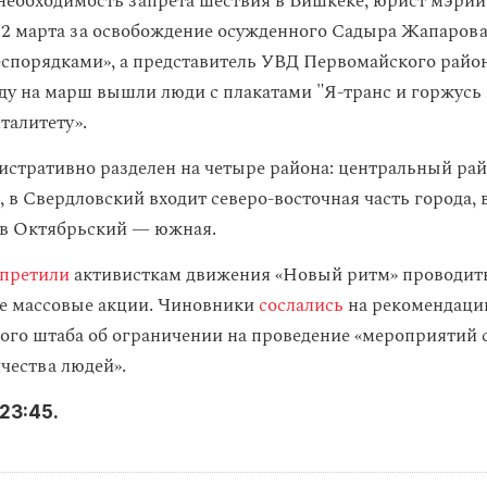
еобходимость запрета шествия в Бишкеке, юрист мэрии
г 2 марта за освобождение осужденного Садыра Жапаров
спорядками», а представитель УВД Первомайского района
ду на марш вышли люди с плакатами "Я-транс и горжусь 
талитету».
стративно разделен на четыре района: центральный ра
 в Свердловский входит северо-восточная часть города, 
 в Октябрьский — южная.
апретили
активисткам движения «Новый ритм» проводить
е массовые акции. Чиновники
сослались
на рекомендаци
ого штаба об ограничении на проведение «мероприятий 
чества людей».
23:45.