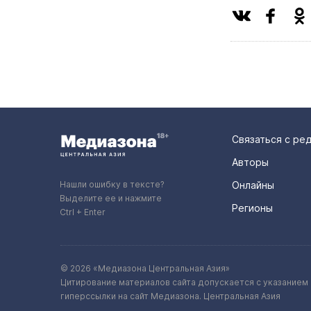
Связаться с ре
Авторы
Нашли ошибку в тексте?
Онлайны
Выделите ее и нажмите
Регионы
Ctrl + Enter
© 2026 «Медиазона Центральная Азия»
Цитирование материалов сайта допускается с указанием 
гиперссылки на сайт Медиазона. Центральная Азия