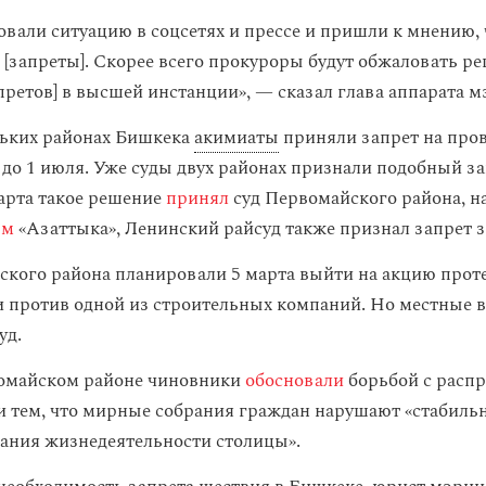
вали ситуацию в соцсетях и прессе и пришли к мнению,
 [запреты]. Скорее всего прокуроры будут обжаловать ре
претов] в высшей инстанции», — сказал глава аппарата м
льких районах Бишкека
акимиаты
приняли запрет на про
до 1 июля. Уже суды двух районах признали подобный з
арта такое решение
принял
суд Первомайского района, н
ым
«Азаттыка», Ленинский райсуд также признал запрет 
кого района планировали 5 марта выйти на акцию проте
 против одной из строительных компаний. Но местные в
уд.
вомайском районе чиновники
обосновали
борьбой с расп
и тем, что мирные собрания граждан нарушают «стабиль
ания жизнедеятельности столицы».