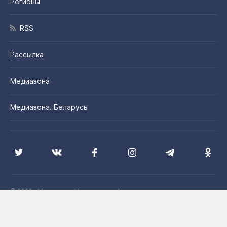
Регионы
RSS
Рассылка
Медиазона
Медиазона. Беларусь
© 2026 «Медиазона Центральная Азия»
Цитирование материалов сайта допускается с указанием
источника и при наличии активной гиперссылки на сайт
Медиазона. Центральная Азия