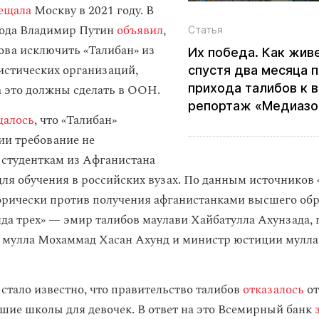
ещала
Москву в 2021 году. В
года Владимир Путин
объявил
,
Статья
това исключить «Талибан» из
Их победа. Как жив
истических организаций,
спустя два месяца 
прихода талибов к 
а это должны сделать в ООН.
репортаж «Медиазо
щалось
, что «Талибан»
ии требование не
 студенткам из Афганистана
для обучения в российских вузах. По данным источников
горически против получения афганистанками высшего об
нда трех» — эмир талибов маулави Хайбатулла Ахунзада, 
 мулла Мохаммад Хасан Ахунд и министр юстиции мулл
 стало известно, что правительство талибов
отказалось
от
ршие школы для девочек. В ответ на это Всемирный банк