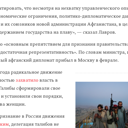
тировать, что несмотря на нехватку управленческого оп
номические ограничения, политико-дипломатическое да
 их союзников новой администрации Афганистана, в цел
держанием государства на плаву», — сказал Лавров.
то «основным препятствием для признания правительства
недостаточная репрезентативность». По словам министра,
ый афганский дипломат прибыл в Москву в феврале.
1 года радикальное движение
лностью
захватило
власть в
Талибы сформировали свое
 и установили свои порядки,
ава женщин.
ризнание в России движения
ским
, делегация талибов не