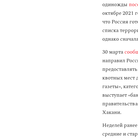
одиножды
пос
октябре 2021 
что Россия го
списка террор
однако сначал
30 марта
сооб
направил Росс
предоставлять
квотных мест 
газеты», кате
выступает «ба
правительства
Хакани.
Неделей ранее
средние и ста