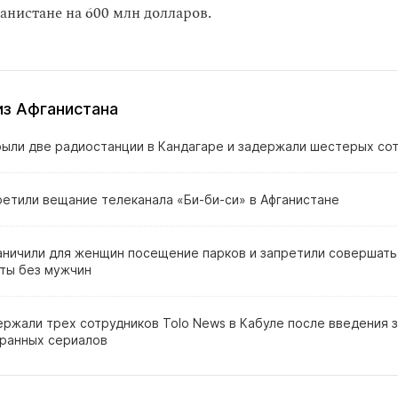
анистане на 600 млн долларов.
из Афганистана
рыли две радиостанции в Кандагаре и задержали шестерых со
ретили вещание телеканала «Би‑би‑си» в Афганистане
аничили для женщин посещение парков и запретили совершать
ты без мужчин
ержали трех сотрудников Tolo News в Кабуле после введения 
транных сериалов