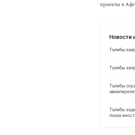
проекты в Афг
Новости 
Талибы зак
Талибы зап
Талибы огр
авиапереле
Талибы зад
показ инос