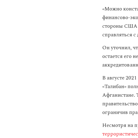
«Можно конста
финансово-эко
стороны США и
справляться с 
Он уточнил, ч
остается его 
аккредитованн
В августе 202
«Талибан» по
Афганистане. 
правительство
ограничив пр
Несмотря на п
террористиче