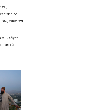
ыта,
вление со
ом, удается
 в Кабуле
 первый