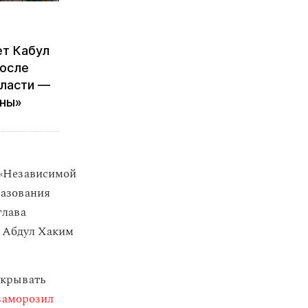
ет Кабул
после
власти —
ны»
 «Независимой
разования
глава
а Абдул Хаким
крывать
заморозил