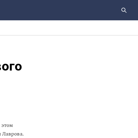
вого
 этом
 Лаврова.