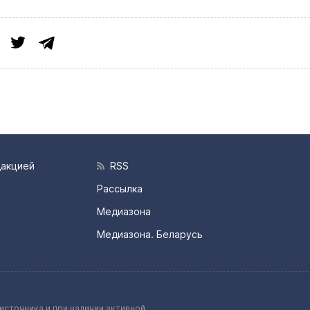
дакцией
RSS
Рассылка
Медиазона
Медиазона. Беларусь
источника и при наличии активной