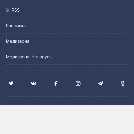
RSS
Рассылка
Медиазона
Медиазона. Беларусь
© 2026 «Медиазона Центральная Азия»
Цитирование материалов сайта допускается с указанием
источника и при наличии активной гиперссылки на сайт
Медиазона. Центральная Азия