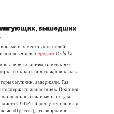
итингующих, вышедших
в
 восьмерых местных жителей,
и жанаозенцев,
передает
Orda.kz.
лись перед зданием городского
ирка и около старого ж/д вокзала.
ятерых мужчин, задержали. Газ
л поддержать жанаознцев. Полиция
 площади, выгнали меня оттуда.
налиста СОБР забрал, у журналиста
писью «Пресса»], его забрали в