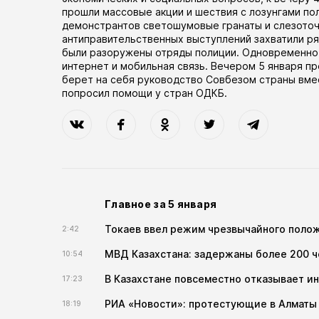
прошли массовые акции и шествия с лозунгами по
демонстрантов светошумовые гранаты и слезоточи
антиправительственных выступлений захватили р
были разоружены отряды полиции. Одновременно 
интернет и мобильная связь. Вечером 5 января п
берет на себя руководство Совбезом страны вмес
попросил помощи у стран ОДКБ.
Главное за 5 января
Токаев ввел режим чрезвычайного полож
2:42
МВД Казахстана: задержаны более 200 ч
10:54
В Казахстане повсеместно отказывает ин
17:23
РИА «Новости»: протестующие в Алматы
18:19