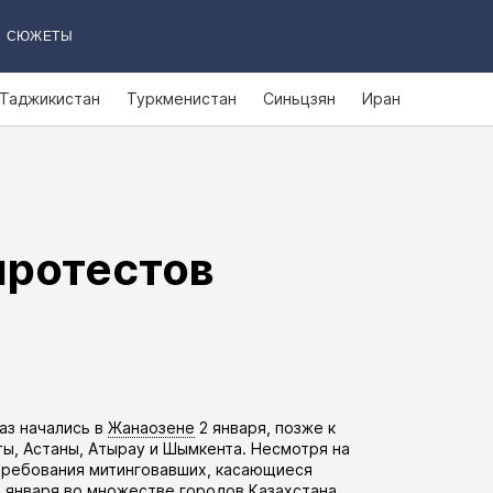
СЮЖЕТЫ
Таджикистан
Туркменистан
Синьцзян
Иран
протестов
газ
начались
в
Жанаозене
2 января, позже к
ты
,
Астаны
,
Атырау
и
Шымкента
. Несмотря на
 требования митинговавших, касающиеся
4 января во множестве городов Казахстана