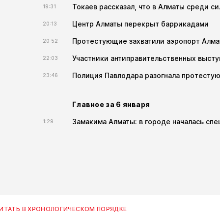
Токаев рассказал, что в Алматы среди с
19:31
Центр Алматы перекрыт баррикадами
20:13
Протестующие захватили аэропорт Алм
20:52
Участники антиправительственных высту
22:03
Полиция Павлодара разогнала протесту
23:46
Главное за 6 января
Замакима Алматы: в городе началась сп
1:29
ИТАТЬ В ХРОНОЛОГИЧЕСКОМ ПОРЯДКЕ