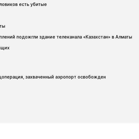
иловиков есть убитые
аты
плений подожгли здание телеканала «Казахстан» в Алматы
ющих
ецоперация, захваченный аэропорт освобожден