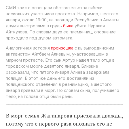
СМИ также освещали обстоятельства гибели
нескольких участников протеста. Например, шестого
января, около 19:00, на площади Республики в Алматы
двумя выстрелами в грудь
была
убита Нуралия
Айткулова. По словам двух ее племянниц, опознание
проходило под дулом автомата.
Аналогичная история
произошла
с кызылординским
активистом Айтбаем Алиевым, участвовавшем в
мирном протесте. Его сын Артур нашел тело отца в
городском морге девятого января. Близкие
рассказали, что пятого января Алиева задержала
полиция. В этот же день его доставили из
полицейского отделения в реанимацию, а шестого
января привезли в морг. По словам сына, получившего
тело, на голове отца были раны.
В морг семья Жагипарова приезжала дважды,
потому что с первого раза опознать его не