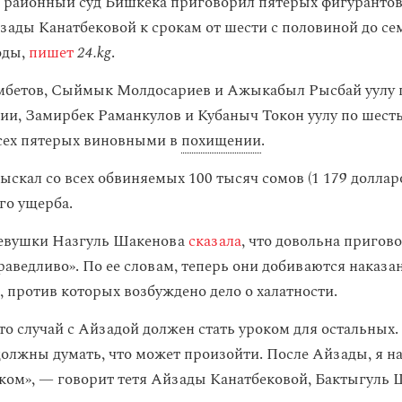
районный суд Бишкека приговорил пятерых фигурантов 
ады Канатбековой к срокам от шести с половиной до се
оды,
пишет
24.kg
.
мбетов, Сыймык Молдосариев и Ажыкабыл Рысбай уулу 
нии, Замирбек Раманкулов и Кубаныч Токон уулу по шесть
сех пятерых виновными в
похищении
.
зыскал со всех обвиняемых 100 тысяч сомов (1 179 доллар
го ущерба.
девушки Назгуль Шакенова
сказала
, что довольна пригово
раведливо». По ее словам, теперь они добиваются наказа
 против которых возбуждено дело о халатности.
то случай с Айзадой должен стать уроком для остальных.
должны думать, что может произойти. После Айзады, я на
оком», — говорит тетя Айзады Канатбековой, Бактыгуль 