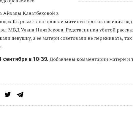
подозреваемого.
а Айзады Канатбековой в
родах Кыргызстана прошли митинги против насилия на
лавы МВД Улана Ниязбекова. Родственники убитой рассказ
али девушку, а ее матери советовали не переживать, так
».
Добавлены комментарии матери и 
 сентября в 10:39.