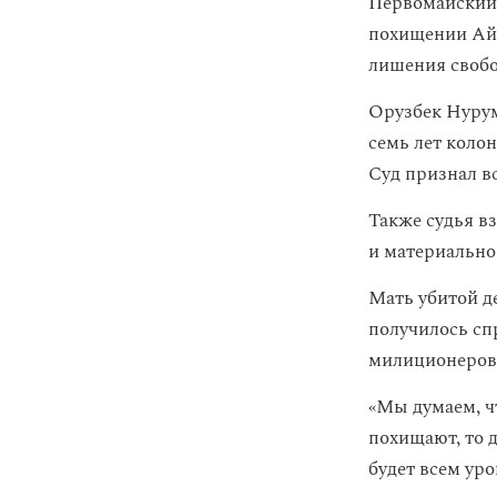
Первомайский 
похищении Айз
лишения своб
Орузбек Нуру
семь лет коло
Суд признал в
Также судья в
и материально
Мать убитой 
получилось сп
милиционеров,
«Мы думаем, ч
похищают, то 
будет всем ур