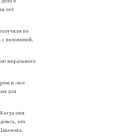
дела о
ми лет
получили по
 с половиной.
ов) морального
ром и «все
ния для
 Когда они
деюсь, это
Шакенова.