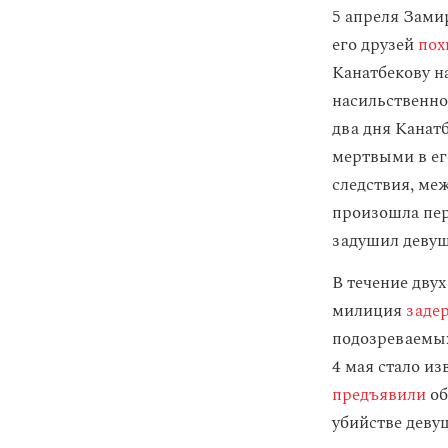
5 апреля Зами
его друзей
пох
Канатбекову н
насильственно
два дня Канат
мертвыми в ег
следствия, ме
произошла пер
задушил девушк
В течение дву
милиция
заде
подозреваемых
4 мая стало из
предъявили
об
убийстве деву