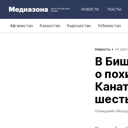
НОВОСТИ
ТЕКСТЫ
Афганистан
Казахстан
Кыргызстан
Узбекистан
Новость
14 сент
В Биш
о по
Канат
шесть
Похищение Айзады