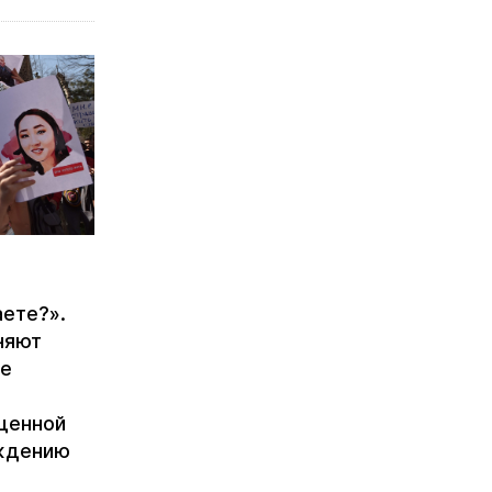
ете?».
няют
ве
щенной
уждению