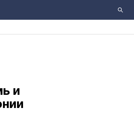
ь и
онии