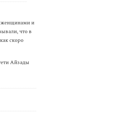
д женщинами и
ывали, что в
 как скоро
тети Айзады