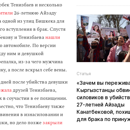
рбек Тенизбаев и несколько
итили
26-летнюю Айзаду
а одной из улиц Бишкека для
го вступления в брак. Спустя
бекову и Тенизбаева
нашли
о автомобиле. По версии
жду ним и девушкой
епалка, из-за чего мужчина
у, а после вскрыл себе вены.
Статья
х дней после убийства девушки
«Зачем вы пережива
ржала
друзей Тенизбаева,
Кыргызстанцы обви
силовиков в убийст
 в соучастии в ее похищении.
27‑летней Айзады
вестно, что Тенизбаеву также
Канатбековой, похи
винения в изнасиловании и
для брака по прин
шки, но дело позже
закрыли