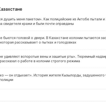
Казахстане
я душить меня пакетом». Как полицейские из Актобе пытали и
ла свидетеля кражи и были почти оправданы
е бьются головой о двери. В Казахстане колонии пытаются за
 которая рассказывает о пытках и голодовках
не удивляют вспоротые вены и зашитые рты». Тюремный надзи
рассказал о работе в колонии строгого режима
охо — он отдыхает». История жителя Кызылорды, задушенного
полиции