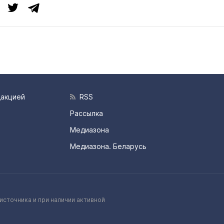
дакцией
RSS
Рассылка
Медиазона
Медиазона. Беларусь
источника и при наличии активной