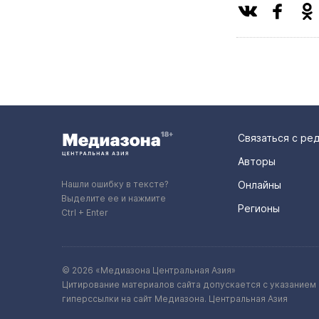
Связаться с ре
Авторы
Нашли ошибку в тексте?
Онлайны
Выделите ее и нажмите
Регионы
Ctrl + Enter
© 2026 «Медиазона Центральная Азия»
Цитирование материалов сайта допускается с указанием 
гиперссылки на сайт Медиазона. Центральная Азия