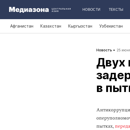
НОВОСТИ
ТЕКСТЫ
Афганистан
Казахстан
Кыргызстан
Узбекистан
Новость
25 июня
Двух 
заде
в пыт
Антикоррупцио
оперуполномо
пытках,
переда