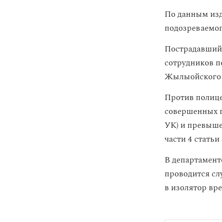
По данным изд
подозреваемог
Пострадавший 
сотрудников п
Жылыойского 
Против полице
совершенных г
УК) и превыше
части 4 статьи
В департамент
проводится сл
в изолятор вр