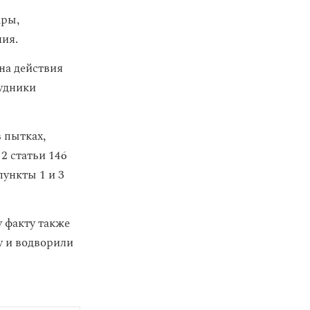
ары,
ния.
на действия
рудники
 пытках,
2 статьи 146
ункты 1 и 3
 факту также
у и водворили