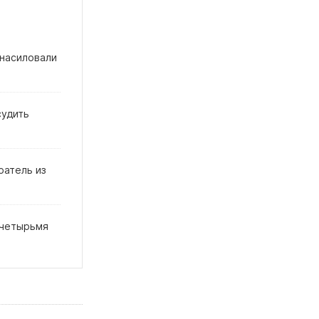
 насиловали
судить
ратель из
 четырьмя