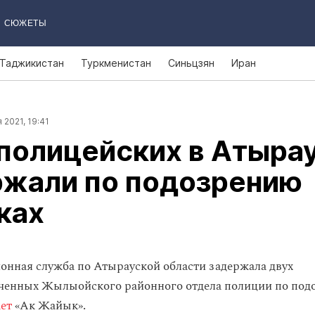
СЮЖЕТЫ
Таджикистан
Туркменистан
Синьцзян
Иран
 2021, 19:41
полицейских в Атыра
ржали по подозрению
ках
нная служба по Атырауской области задержала двух
ченных Жылыойского районного отдела полиции по под
ет
«Ак Жайык».