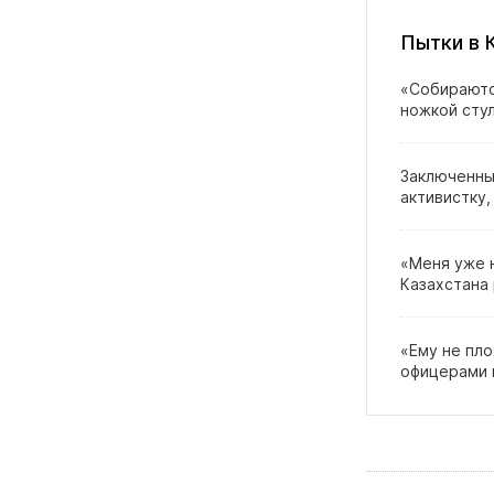
Пытки в 
«Собираютс
ножкой сту
Заключенны
активистку,
«Меня уже 
Казахстана 
«Ему не пл
офицерами 