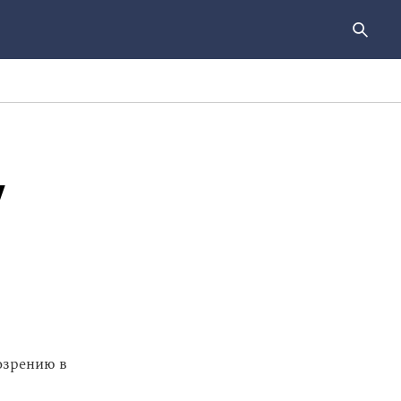
у
озрению в