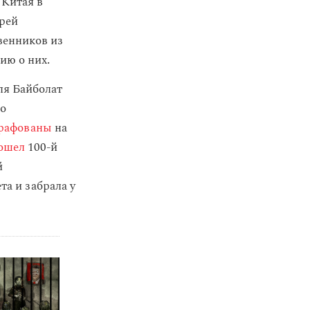
 Китая в
ерей
венников из
ию о них.
ля Байболат
го
рафованы
на
ошел
100-й
й
а и забрала у