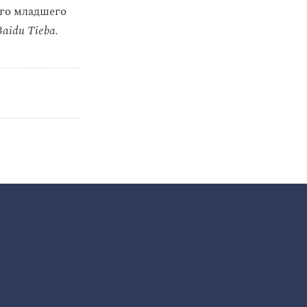
его младшего
Baidu Tieba.