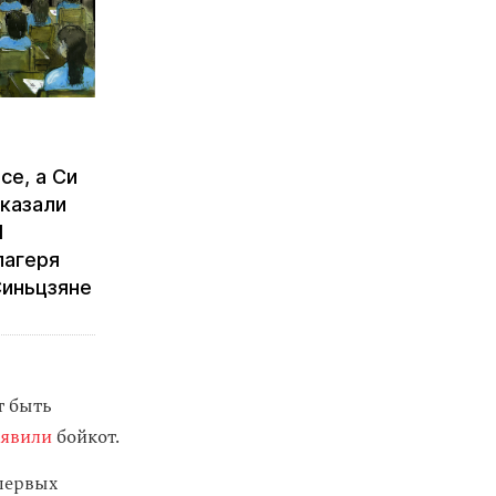
се, а Си
сказали
l
лагеря
Синьцзяне
т быть
ъявили
бойкот.
 первых