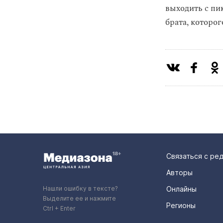
выходить с пи
брата, которог
Связаться с ре
Авторы
Нашли ошибку в тексте?
Онлайны
Выделите ее и нажмите
Регионы
Ctrl + Enter