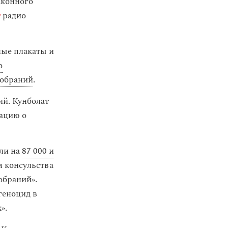
аконного
т
радио
ные плакаты и
о
собраний
.
ий. Кунболат
ацию о
ли на
87 000 и
м консульства
обраний».
геноцид в
».