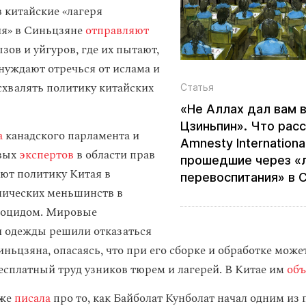
в китайские «лагеря
ия» в Синьцзяне
отправляют
зов и уйгуров, где их пытают,
нуждают отречься от ислама и
схвалять политику китайских
Статья
«Не Аллах дал вам в
Цзиньпин». Что рас
а
канадского парламента и
Amnesty Internationa
овых
экспертов
в области прав
прошедшие через «
ают политику Китая в
перевоспитания» в 
нических меньшинств в
ноцидом. Мировые
 одежды решили отказаться
иньцзяна, опасаясь, что при его сборке и обработке може
есплатный труд узников тюрем и лагерей. В Китае им
об
уже
писала
про то, как Байболат Кунболат начал одним из