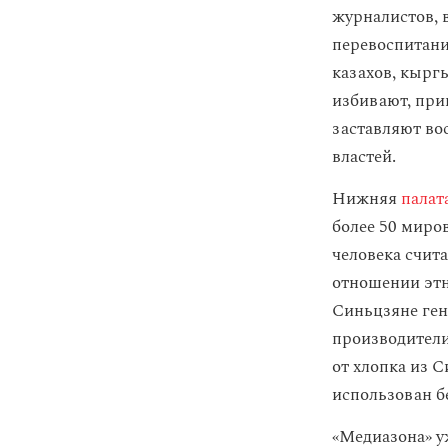
журналистов, 
перевоспитан
казахов, кыргы
избивают, при
заставляют во
властей.
Нижняя
палат
более 50 мир
человека счит
отношении эт
Синьцзяне ге
производители
от хлопка из С
использован б
«Медиазона» 