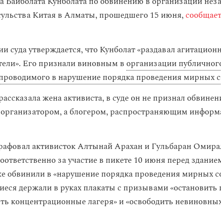
та Байболата Кунболата по обвинению в организации нез
сульства Китая в Алматы, прошедшего 15 июня,
сообщае
ии суда утверждается, что Кунболат «раздавал агитацион
ели». Его признали виновным в
организации публичног
проводимого в нарушение порядка проведения мирных 
рассказала жена активиста, в суде он не признал обвинен
е организатором, а блогером, распространяющим информ
рафовал активисток Алтынай Арахан и Гульбаран Омира
оответственно за участие в пикете 10 июня перед здание
же обвинили в «нарушение порядка проведения мирных с
иеся держали в руках плакаты с призывами «остановить 
ыть концентрационные лагеря» и «освободить невиновных