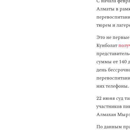
С начала февр
Алматы в рамк
перевоспитани
тюрем и лагер
Это не первые
Кунболат
полу
представитель
суммы от 140 
день бессрочн
перевоспитани
них телефоны.
22 июня суд т
участников пи
Алмахан Мыр
По данным пр