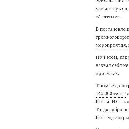
суток активис
митинга у кон
«Азаттык».
В постановлен
громкоговорит
мероприятия, 
При этом, как 
назвал себя н
протестах.
Также суд ошт
145 000 тенге
с
Китая. Их так
Тогда собравш
Китае», «закр