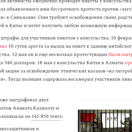
аля активисты ежедневно проводят пикеты у консульства
ах объявленного ими бессрочного протеста против «лаг
я» в Синьцзяне. Они требуют освобождения своих родст
ей в Китае и хотят получить любую возможную информац
 штрафы для участников пикетов у консульства. 10 февра
чил
10 суток ареста за выход на пикет к зданию китайско
ства. 12 мая он и еще несколько протестующих
были ошт
до 340 долларов. 18 мая у консульства Китая в Алматы
пр
ой акции за освобождение этнических казахов «из лагере
я». Тогда полиция задержала восьмерых участников пикет
акже оштрафовал двух
кетов Акиката Калиоллу и
заханкызы на
145 850 тенге
.
авозащитников и