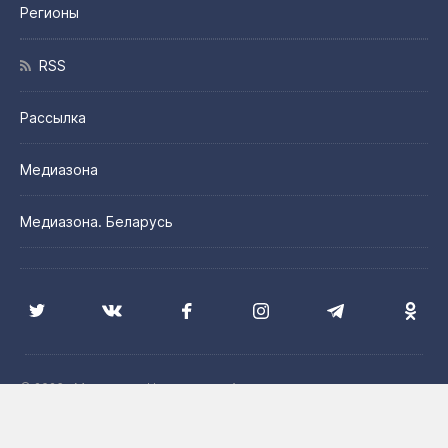
Регионы
RSS
Рассылка
Медиазона
Медиазона. Беларусь
© 2026 «Медиазона Центральная Азия»
Цитирование материалов сайта допускается с указанием
источника и при наличии активной гиперссылки на сайт
Медиазона. Центральная Азия