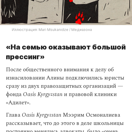
Иллюстрация: Mari Msukanidze / Медиазона
«На семью оказывают большой
прессинг»
После общественного внимания к делу об
изнасиловании Алины подключились юристы
сразу из двух правозащитных организаций —
фонда
Oasis Kyrgyzstan
и правовой клиники
«Адилет».
Глава
Oasis Kyrgyzstan
Мээрим Осмоналиева
рассказывает, что до этого в деле школьницы
постоянно менялись адвокаты, было «очень