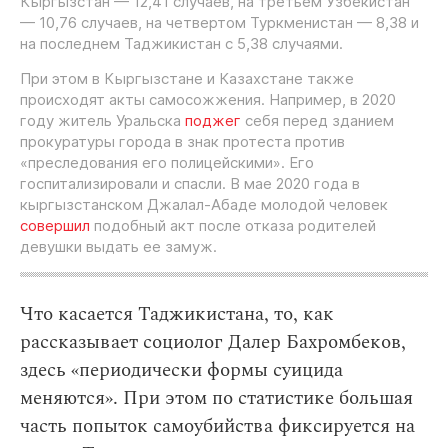
Кыргызстан — 12,41 случаев, на третьем Узбекистан
— 10,76 случаев, на четвертом Туркменистан — 8,38 и
на последнем Таджикистан с 5,38 случаями.
При этом в Кыргызстане и Казахстане также
происходят акты самосожжения. Например, в 2020
году житель Уральска
поджег
себя перед зданием
прокуратуры города в знак протеста против
«преследования его полицейскими». Его
госпитализировали и спасли. В мае 2020 года в
кыргызстанском Джалал-Абаде молодой человек
совершил
подобный акт после отказа родителей
девушки выдать ее замуж.
Что касается Таджикистана, то, как
рассказывает социолог Далер Бахромбеков,
здесь «периодически формы суицида
меняются». При этом по статистике большая
часть попыток самоубийства фиксируется на