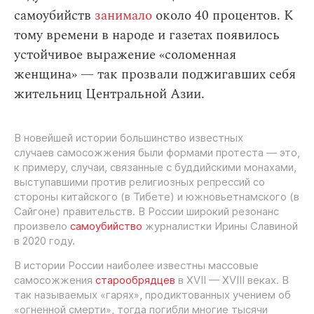
самоубийств
занимало
около 40 процентов. К
тому времени в народе и газетах появилось
устойчивое выражение «соломенная
женщина» — так прозвали поджигавших себя
жительниц Центральной Азии.
В новейшей истории большинство известных
случаев самосожжения были формами протеста — это,
к примеру, случаи, связанные с буддийскими монахами,
выступавшими против религиозных репрессий со
стороны китайского (в Тибете) и южновьетнамского (в
Сайгоне) правительств. В России широкий резонанс
произвело
самоубийство
журналистки Ирины Славиной
в 2020 году.
В истории России наиболее известны массовые
самосожжения
старообрядцев
в XVII — XVIII веках. В
так называемых «гарях», продиктованных учением об
«огненной смерти», тогда погибли многие тысячи