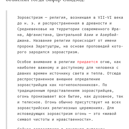
Зороастризм — ре­ли­гия, воз­ник­шая в VII-VI века
до н. э. и рас­про­стра­нен­ная в древ­но­сти и
Сред­не­ве­ко­вье на те­рритории современного Ира­
на, Аф­га­ни­ста­на, Центральной Азии и Азер­бай­
джа­на. На­зва­ние религии про­ис­хо­дит от име­ни
пророка За­ра­туш­тры, на ос­но­ве про­по­ве­дей ко­то­
ро­го за­ро­дил­ся зороастризм.
Особое внимание в религии
придается
огню, как
наиболее важному и доступному для человека с
давних времен источнику света и тепла. Отсюда
распространенное внешнее определение
зороастрийцев как «огнепоклонников». По
традиционным представлениям зороастрийцев,
огонь пронизывает все бытие, как духовное, так
и телесное. Огонь обычно присутствует на всех
зороастрийских религиозных церемониях. Для
исповедующих зороастризм огонь — это «живой
символ чистоты и нравственности».