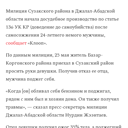
Милиция Сузакского района в Джалал-Абадской
области начала досудебное производство по статье
136 УК КР (доведение до самоубийства) после
самосожжения 24-летнего немого мужчины,
сообщает
«Клооп».
По данным милиции, 25 мая житель Базар-
Коргонского района приехал в Сузакский район
просить руки девушки. Получив отказ ее отца,
мужчина поджег себя.
«Когда [он] обливал себя бензином и поджигал,
рядом с ним был и хозяин дома. Он также получил
травмы», — сказал пресс-секретарь милиции
Джалал-Абадской области Нурдин Жээнтаев.
Отец девушки получил ожог 35% тела, а поджегший