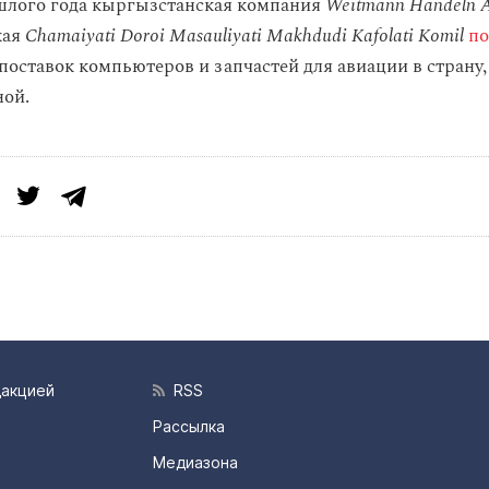
шлого года кыргызстанская компания
Weitmann Handeln A
кая
Chamaiyati Doroi Masauliyati Makhdudi Kafolati Komil
по
 поставок компьютеров и запчастей для авиации в страну
ной.
дакцией
RSS
Рассылка
Медиазона