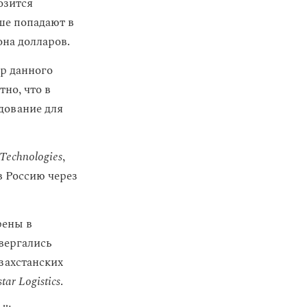
озится
ше попадают в
она долларов.
р данного
но, что в
дование для
 Technologies
,
в Россию через
рены в
вергались
захстанских
tar Logistics
.