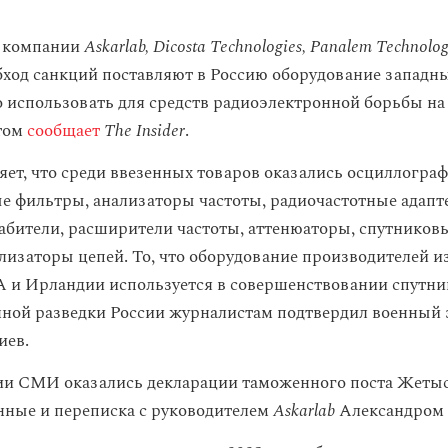
е компании
Askarlab, Dicosta Technologies, Panalem Technolo
бход санкций поставляют в Россию оборудование западн
 использовать для средств радиоэлектронной борьбы на
этом
сообщает
The Insider
.
яет, что среди ввезенных товаров оказались осциллогра
е фильтры, анализаторы частоты, радиочастотные адапт
лабители, расширители частоты, аттенюаторы, спутников
лизаторы цепей. То, что оборудование производителей и
 и Ирландии используется в совершенствовании спутни
ной разведки России журналистам подтвердил военный 
иев.
и СМИ оказались декларации таможенного поста Жетыс
нные и переписка с руководителем
Askarlab
Александром