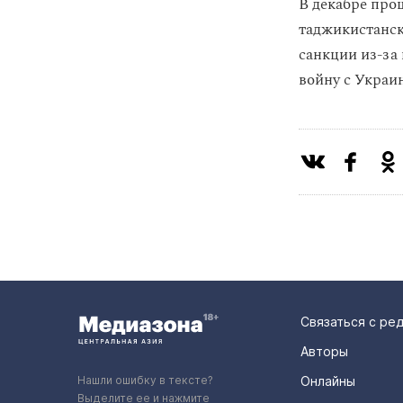
В декабре про
таджикистанс
санкции из-за
войну с Украи
Связаться с ре
Авторы
Нашли ошибку в тексте?
Онлайны
Выделите ее и нажмите