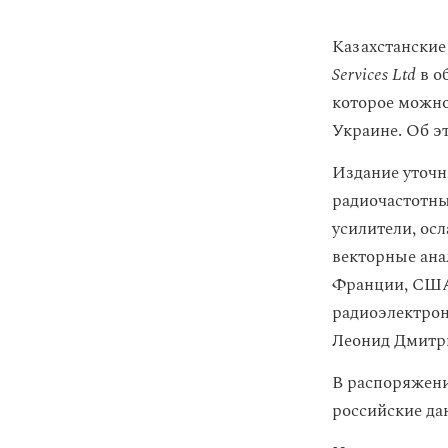
Казахстански
Services Ltd
в о
которое можно
Украине. Об 
Издание уточн
радиочастотны
усилители, ос
векторные ана
Франции, США
радиоэлектрон
Леонид Дмитр
В распоряжени
российские да