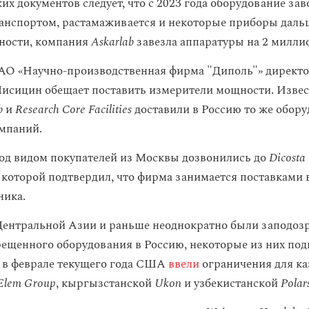
их документов следует, что с 2023 года оборудование зав
нспортом, растамаживается и некоторые приборы даль
тности, компания
Askarlab
завезла аппаратуры на 2 милли
 АО «Научно-производственная фирма "Диполь"» директо
исицин обещает поставить измерители мощности. Извест
b
и
Research Core Facilities
доставили в Россию то же обору
омпаний.
д видом покупателей из Москвы дозвонились до
Dicosta
 которой подтвердил, что фирма занимается поставками 
ника.
ентральной Азии и раньше неоднократно были заподоз
рещенного оборудования в Россию, некоторые из них под
, в феврале текущего года США
ввели
ограничения для ка
Elem Group
, кыргызстанской
Ukon
и узбекистанской
Polars