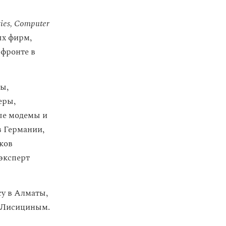
gies, Computer
ых фирм,
 фронте в
фы,
еры,
ые модемы и
з Германии,
ков
эксперт
у в Алматы,
 Лисициным.