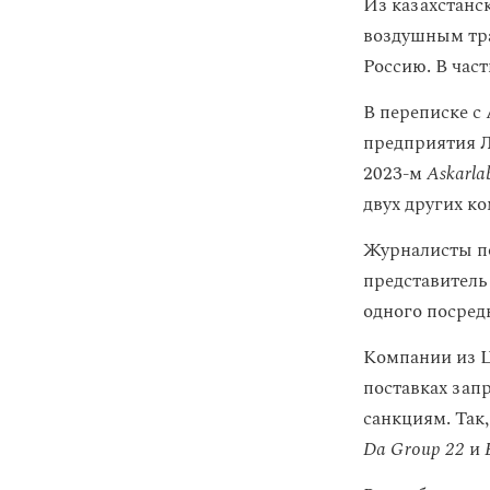
Из казахстанск
воздушным тра
Россию. В час
В переписке с
предприятия Л
2023-м
Askarla
двух других к
Журналисты по
представитель
одного посред
Компании из Ц
поставках зап
санкциям. Так
Da Group 22
и