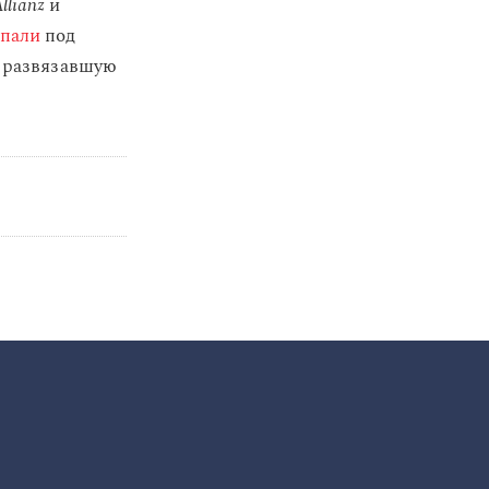
llianz
и
пали
под
, развязавшую