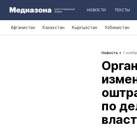
НОВОСТИ
ТЕКСТЫ
Афганистан
Казахстан
Кыргызстан
Узбекистан
Новость
1 ноябр
Орган
изме
оштра
по де
влас