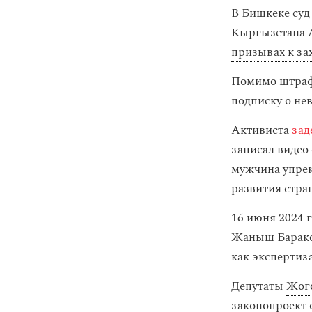
В Бишкеке суд
Кыргызстана 
призывах к за
Помимо штрафа
подписку о нев
Активиста
зад
записал видео
мужчина упрек
развития стра
16 июня 2024 
Жаныш Бараков
как экспертиз
Депутаты
Жог
законопроект 