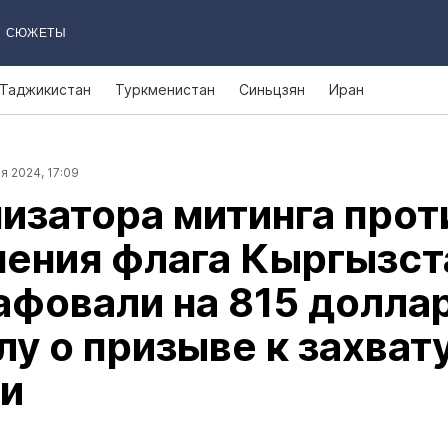
СЮЖЕТЫ
Таджикистан
Туркменистан
Синьцзян
Иран
я 2024, 17:09
изатора митинга прот
нения флага Кыргызст
фовали на 815 долла
лу о призыве к захват
ти