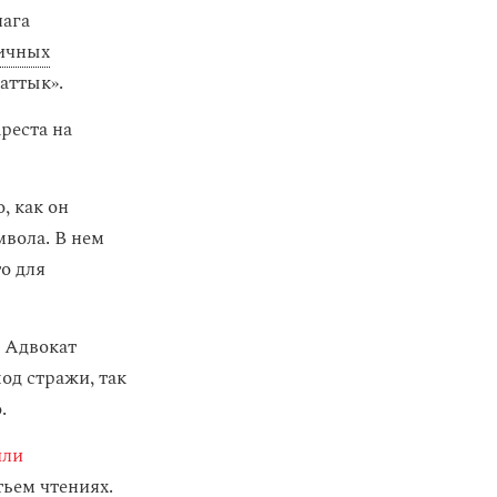
лага
ичных
аттык».
реста на
, как он
мвола. В нем
о для
 Адвокат
од стражи, так
.
или
тьем чтениях.