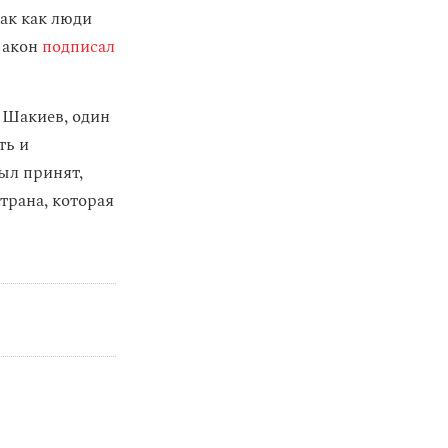
так как люди
закон
подписал
 Шакиев, один
ть и
ыл принят,
трана, которая