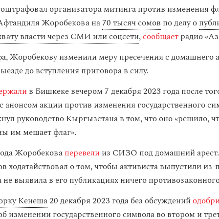
 оштрафовал организатора митинга против изменения ф
Афтандиля Жоробекова на
70 тысяч сомов
по делу о
публ
хвату власти через СМИ или соцсети
,
сообщает
радио «Аз
, Жоробекову изменили меру пресечения с домашнего а
ыезде до вступления приговора в силу.
ержали
в Бишкеке вечером 7 декабря 2023 года после того
 с анонсом акции против изменения государственного си
нул руководство Кыргызстана в том, что оно «решило, чт
ны им мешает флаг».
года Жоробекова
перевели
из СИЗО под домашний арест.
 ходатайствовал о том, чтобы активиста выпустили из-п
а не выявила в его публикациях ничего противозаконного
орку Кенеша
20 декабря 2023 года без обсуждений
одобр
об изменении государственного символа во втором и тре