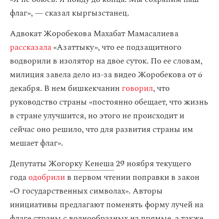
флаг», — сказал кыргызстанец.
Адвокат Жоробекова Махабат Мамасалиева
рассказала
«Азаттыку», что ее подзащитного
водворили в изолятор на двое суток. По ее словам,
милиция завела дело из-за видео Жоробекова от 6
декабря. В нем бишкекчанин
говорил
, что
руководство страны «постоянно обещает, что жизнь
в стране улучшится, но этого не происходит и
сейчас оно решило, что для развития страны им
мешает флаг».
Депутаты
Жогорку Кенеша
29 ноября текущего
года
одобрили
в первом чтении поправки в закон
«О государственных символах». Авторы
инициативы предлагают поменять форму лучей на
флаге страны с волнообразных на прямые, а также