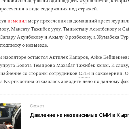
 силовики задержали одиннадцать журналистов, которы
пресечения в виде содержания под стражей.
суд
изменил
меру пресечения на домашний арест журнал
ову, Максату Тажибек уулу, Тыныстану Асыпбекову и С
 Сапару Акунбекову и Акылу Орозбекову, а Жумабека Ту
 подписку о невыезде.
м изоляторе остаются Актилек Капаров, Айке Бейшекеев
упруга Болота Темирова Махабат Тажибек кызы. К слову,
 избиение со стороны сотрудников
СИН
и сокамерниц. О
а Кыргызстана отказалась заводить дело по данному фак
Сюжет
Давление на независимые СМИ в Кыр