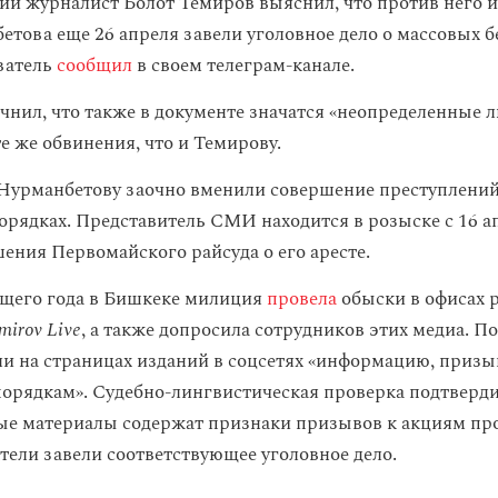
й журналист Болот Темиров выяснил, что против него и
етова еще 26 апреля завели уголовное дело о массовых б
ватель
сообщил
в своем телеграм-канале.
чнил, что также в документе значатся «неопределенные 
е же обвинения, что и Темирову.
 Нурманбетову заочно вменили совершение преступлений 
орядках. Представитель СМИ находится в розыске с 16 а
ения Первомайского райсуда о его аресте.
ущего года в Бишкеке милиция
провела
обыски в офисах 
mirov Live
, а также допросила сотрудников этих медиа. 
и на страницах изданий в соцсетях «информацию, приз
орядкам». Судебно-лингвистическая проверка подтверди
е материалы содержат признаки призывов к акциям прот
атели завели соответствующее уголовное дело.