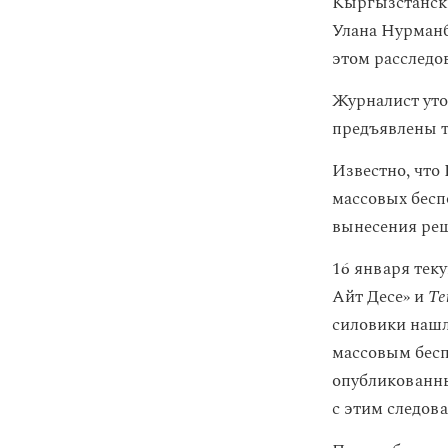
Кыргызстански
Улана Нурманб
этом расследо
Журналист уто
предъявлены т
Известно, что
массовых бесп
вынесения реш
16 января тек
Айт Десе» и
Te
силовики нашл
массовым бесп
опубликованны
с этим следов