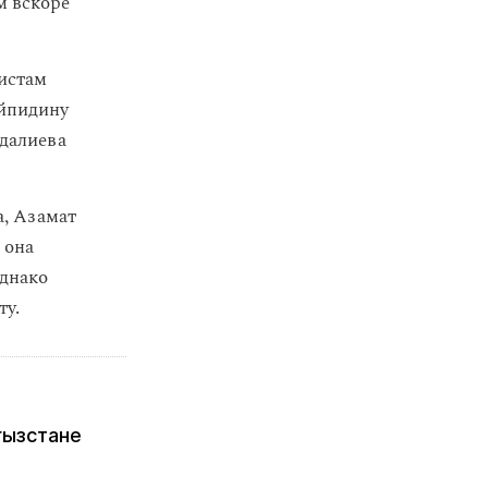
м вскоре
истам
айпидину
рдалиева
а, Азамат
 она
днако
ту.
гызстане