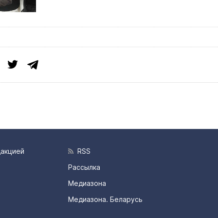
дакцией
RSS
Рассылка
Медиазона
Медиазона. Беларусь