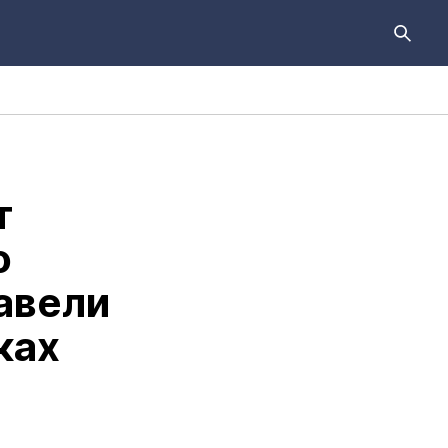
т
о
завели
ках