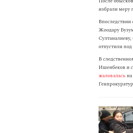
После обысков
избрали меру 
Впоследствии 
Жоодару Бузум
Султаналиеву,
отпустили под
В следственно
Ишенбеков и с
жаловалась
на
Генпрокуратур