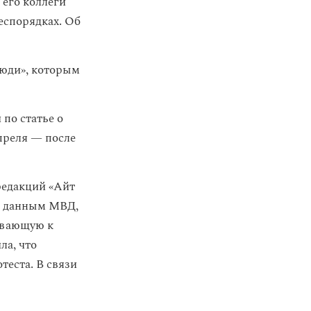
 его коллеги
еспорядках. Об
люди», которым
по статье о
преля — после
редакций «Айт
По данным МВД,
ывающую к
ла, что
еста. В связи