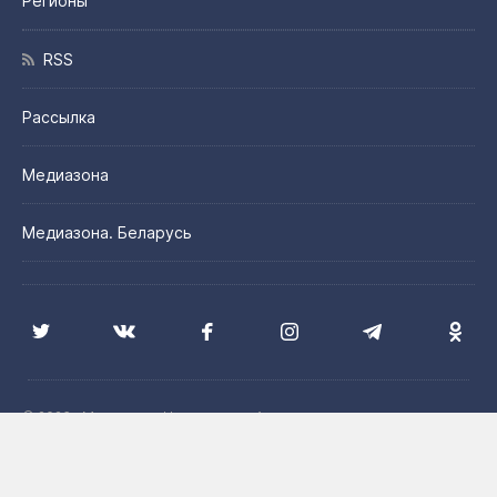
Регионы
RSS
Рассылка
Медиазона
Медиазона. Беларусь
© 2026 «Медиазона Центральная Азия»
Цитирование материалов сайта допускается с указанием
источника и при наличии активной гиперссылки на сайт
Медиазона. Центральная Азия