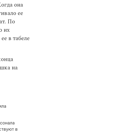
Когда она
гивало ее
ат. По
о их
ее в табеле
конца
ушка на
ила
рсонала
ствуют в