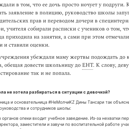
ждали в том, что ее дочь просто ночует у подруги. 
ать заявление в полицию, руководство школы запу
ительских прав и переводом дочери в специнтерн
и, учителя собирали расписки с учеников о том, чт
а приходила на занятия, а сами при этом отмечали 
 и ставили оценки.
учреждения убеждали маму жертвы подождать до 
а, обещая довести школьницу до
ЕНТ
. К слову, дев
стирование так и не попала.
ла не хотела разбираться в ситуации с девочкой?
ница и основательница #НеМолчиKZ Дины Тансари так объясн
руководства и сотрудников школы:
 органов опеки входит учебное заведение. Из-за нехватки пе
ректора, заместители и завучи по воспитательной работе уча