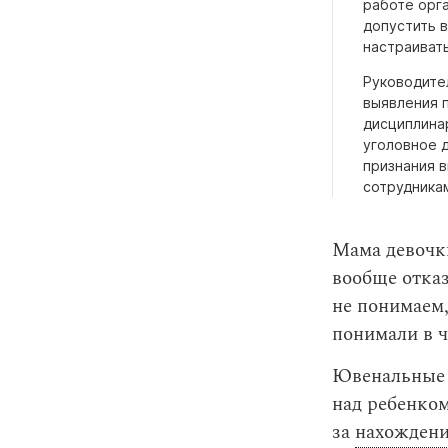
работе орг
допустить 
настраиват
Руководите
выявления 
дисциплина
уголовное д
признания 
сотрудника
Мама девочки
вообще отказ
не понимаем,
понимали в ч
Ювенальные 
над ребенком
за
нахождени