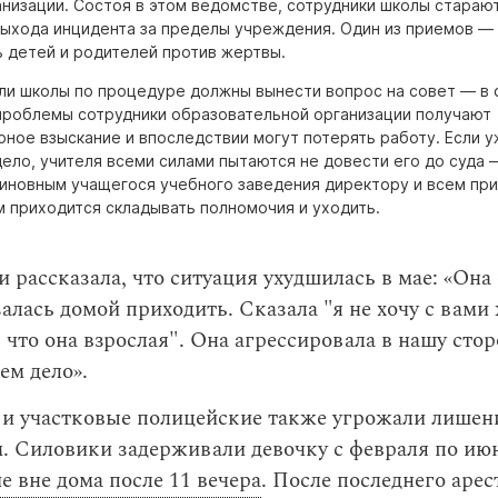
анизации. Состоя в этом ведомстве, сотрудники школы стараю
выхода инцидента за пределы учреждения. Один из приемов —
ь детей и родителей против жертвы.
ли школы по процедуре должны вынести вопрос на совет — в 
проблемы сотрудники образовательной организации получают
рное взыскание и впоследствии могут потерять работу. Если 
ело, учителя всеми силами пытаются не довести его до суда 
виновным учащегося учебного заведения директору и всем пр
м приходится складывать полномочия и уходить.
 рассказала, что ситуация ухудшилась в мае: «Она
алась домой приходить. Сказала "я не хочу с вами
 что она взрослая". Она агрессировала в нашу стор
ем дело».
и участковые полицейские также угрожали лишен
. Силовики задерживали девочку с февраля по июн
е вне дома после 11 вечера
. После последнего арес