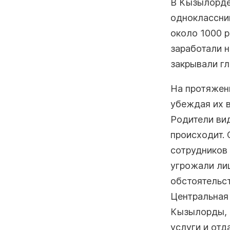
В Кызылорде
одноклассниц
около 1000 р
заработали 
закрывали гл
На протяжени
убеждая их в
Родители вид
происходит.
сотрудников 
угрожали ли
обстоятельст
Центральная 
Кызылорды, 
услуги и отд