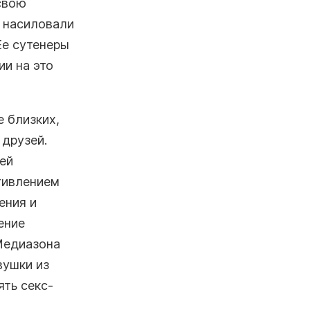
свою
е насиловали
Ее сутенеры
ии на это
 близких,
 друзей.
ней
тивлением
ения и
ение
«Медиазона
вушки из
ть секс-