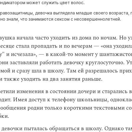
индикатором может служить цвет волос.
правозащитницы, девочка выглядела младше своего возраста, 
чно знали, что занимаются сексом с несовершеннолетней.
вушка начала часто уходить из дома по ночам. Но у
сяце стала пропадать и по вечерам — «она уходил
у" и исчезала», — в какой-то момент у шантажисто
они заставляли работать девочку круглосуточно. У
мой и сразу шла в школу. Там ей разрешалось прих
и также уходить на два занятия раньше.
етили изменения в состоянии дочери и старались 
одит. Имея доступ к телефону школьницы, однокл
 сообщения родни только короткими текстовыми с
бки.
ь девочки пыталась обращаться в школу. Однако т