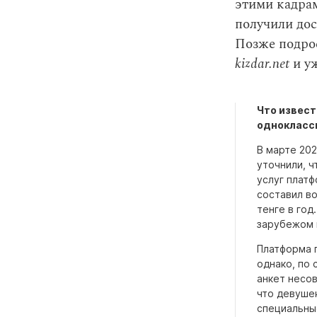
этими кадрам
получили дос
Позже подрос
kizdar.net
и уж
Что извест
однокласс
В марте 20
уточнили, ч
услуг платф
составил во
тенге в год
зарубежом и
Платформа 
однако, по
анкет несо
что девуше
специальные