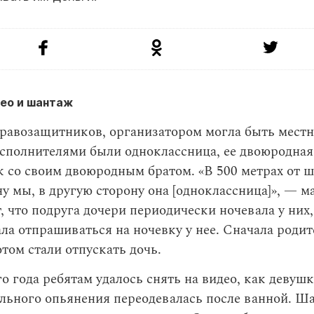
ео и шантаж
равозащитников, организатором могла быть местн
сполнителями были одноклассница, ее двоюродная 
к со своим двоюродным братом. «В 500 метрах от 
ну мы, в другую сторону она [одноклассница]», — м
, что подруга дочери периодически ночевала у них, 
ала отпрашиваться на ночевку у нее. Сначала роди
отом стали отпускать дочь.
го года ребятам удалось снять на видео, как девушк
ильного опьянения переодевалась после ванной. Ш