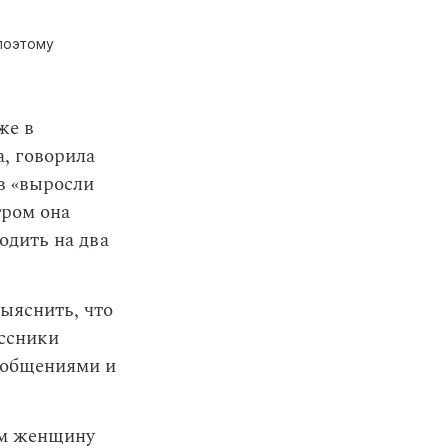
поэтому
же в
а, говорила
в «выросли
тром она
одить на два
выяснить, что
ассники
ообщениями и
ам женщину