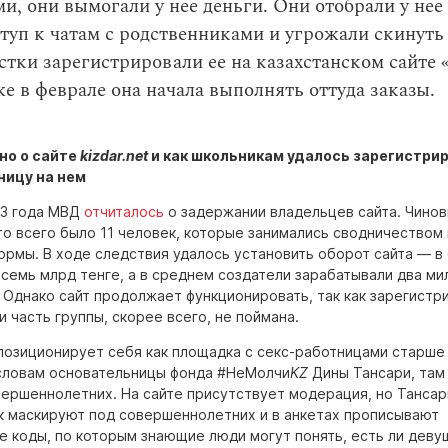
и, они вымогали у нее деньги. Они отобрали у нее
туп к чатам с родственниками и угрожали скинуть 
тки зарегистрировали ее на казахстанском сайте «
е в феврале она начала выполнять оттуда заказы.
но о сайте
kizdar.net
и как школьникам удалось зарегистри
ницу на нем
23 года МВД
отчиталось
о задержании владельцев сайта. Чинов
то всего было 11 человек, которые занимались сводничеством
ормы. В ходе следствия удалось установить оборот сайта — в
семь млрд тенге, а в среднем создатели зарабатывали два ми
. Однако сайт продолжает функционировать, так как зарегистр
 часть группы, скорее всего, не поймана.
позиционирует себя как площадка с секс-работницами старше 
 словам основательницы фонда #НеМолчи
KZ
Дины Тансари, там
вершеннолетних. На сайте присутствует модерация, но Тансар
к маскируют под совершеннолетних и в анкетах прописывают
 коды, по которым знающие люди могут понять, есть ли девуш