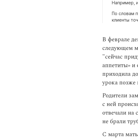
Например, 
По словам 
клиенты то
В феврале де
следующем ме
"сейчас прид
аппетиты» и 
приходила до
урока позже 
Родители зам
с ней происх
отвечали на
не брали тру
С марта мат