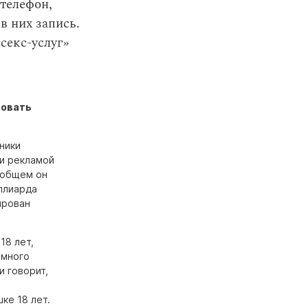
 телефон,
в них запись.
секс-услуг»
ровать
ники
 и рекламой
 общем он
ллиарда
ирован
18 лет,
 много
и говорит,
ке 18 лет.