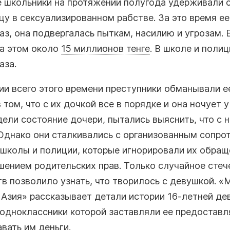
 школьники на протяжении полугода удерживали 
у в сексуализированном рабстве. За это время е
аз, она подвергалась пыткам, насилию и угрозам. 
на этом около
15 миллионов тенге
. В школе и полиц
аза.
и всего этого времени преступники обманывали ее
 том, что с их дочкой все в порядке и она ночует у
ели состояние дочери, пытались выяснить, что с 
 Однако они сталкивались с организованным сопро
школы и полиции, которые игнорировали их обращ
шением родительских прав. Только случайное стеч
в позволило узнать, что творилось с девушкой. 
Азия» рассказывает детали истории 16-летней де
одноклассники которой заставляли ее предоставля
авать им деньги.