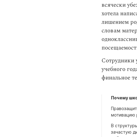
всячески убе
хотела напис
лишением род
словам матер
одноклассниц
посещаемости
Сотрудники 
учебного год
финальное те
Почему шко
Правозащит
мотивацию 
В структуры
зачастую ди