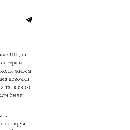
ая ОПГ, но
сестра и
школы живем,
ама девочки
а та, в свою
тели были
а в
антажируя