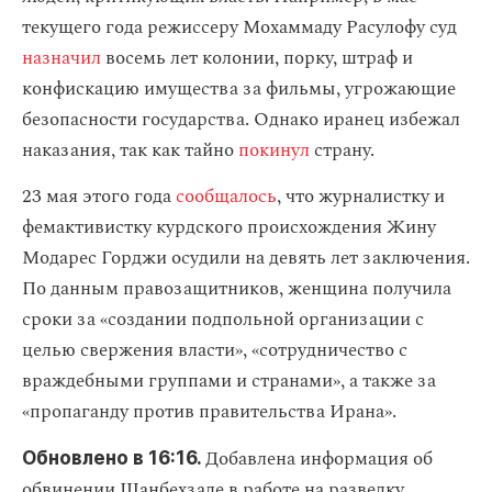
текущего года режиссеру Мохаммаду Расулофу суд
назначил
восемь лет колонии, порку, штраф и
конфискацию имущества за фильмы, угрожающие
безопасности государства. Однако иранец избежал
наказания, так как тайно
покинул
страну.
23 мая этого года
сообщалось
, что журналистку и
фемактивистку курдского происхождения Жину
Модарес Горджи осудили на девять лет заключения.
По данным правозащитников, женщина получила
сроки за «создании подпольной организации с
целью свержения власти», «сотрудничество с
враждебными группами и странами», а также за
«пропаганду против правительства Ирана».
Добавлена информация об
Обновлено в 16:16.
обвинении Шанбехзаде в работе на разведку