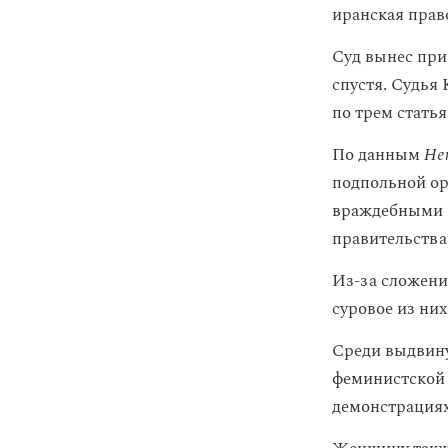
иранская пра
Суд вынес приг
спустя. Судья
по трем статья
По данным
He
подпольной ор
враждебными г
правительства 
Из-за сложени
суровое из них
Среди выдвину
феминистской 
демонстрациях