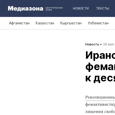
НОВОСТИ
ТЕКСТЫ
Афганистан
Казахстан
Кыргызстан
Узбекистан
Новость
26 мая 
Иран
фема
к дес
Революционны
фемактивистку
лишения свобо