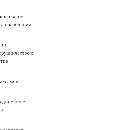
ишь два дня
ду заключения
ании
трудничество с
отив
ко самое
единения с
 в