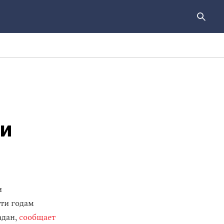
ли
и
ти годам
адан,
сообщает