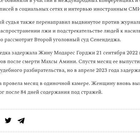
 обвиняли в участии в международных конференциях и 
писей в социальных сетях и интервью иностранным СМ
 судья также перенаправил выдвинутое против журнал
распространении лжи и подстрекательстве людей к наси
го рассмотрит Второй уголовный суд Сенендеджа.
едка задержала Жину Модарес Горджи 21 сентября 2022 г
тов после смерти Махсы Амини. Спустя месяц ее выпусти
удебного разбирательства, но в апреле 2023 года задерж
 провела месяц в одиночной камере. Женщину вновь вы
г после 84 дней содержания под стражей.