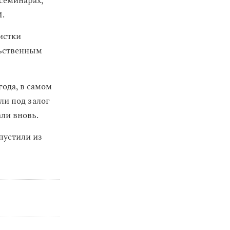
семинарах,
И.
истки
льственным
ода, в самом
ли под залог
али вновь.
пустили из