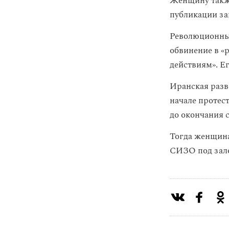
Женщину также
публикации за
Революционный
обвинение в «
действиям». Е
Иранская разв
начале протес
до окончания с
Тогда женщина
СИЗО под зало