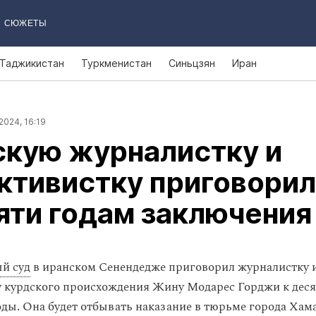
СЮЖЕТЫ
Таджикистан
Туркменистан
Синьцзян
Иран
2024, 16:19
скую журналистку и
ктивистку приговори
яти годам заключения
й суд
в иранском Сенендедже приговорил журналистку 
 курдского происхождения Жину Модарес Горджи к деся
ды. Она будет отбывать наказание в тюрьме города Хам