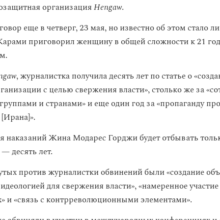
возащитная организация
Hengaw
.
овор еще в четверг, 23 мая, но известно об этом стало л
 Карами приговорил женщину в общей сложности к 21 го
м.
ngaw
, журналистка получила десять лет по статье о «созд
ганизации с целью свержения власти», столько же за «со
руппами и странами» и еще один год за «пропаганду пр
[Ирана]».
я наказаний Жина Модарес Горджи будет отбывать толь
 — десять лет.
тых против журналистки обвинений были «создание объ
идеологией для свержения власти», «намеренное участие
» и «связь с контрреволюционными элементами».