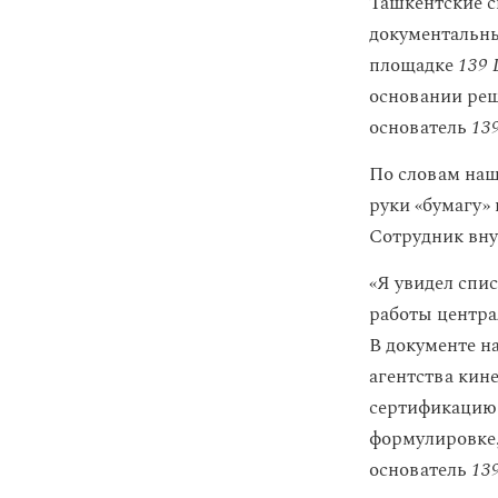
Ташкентские с
документальны
площадке
139 
основании реш
основатель
13
По словам наш
руки «бумагу» 
Сотрудник вну
«Я увидел спи
работы центра
В документе н
агентства кин
сертификацию 
формулировке
основатель
13