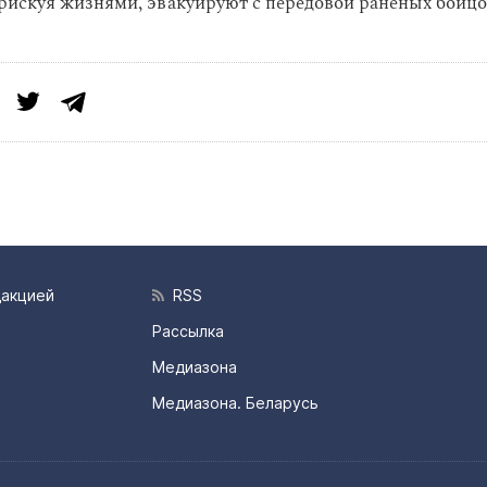
рискуя жизнями, эвакуируют с передовой раненых бойцо
дакцией
RSS
Рассылка
Медиазона
Медиазона. Беларусь