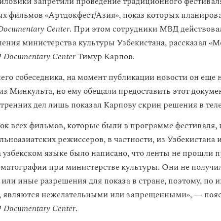
иловики запретили проведение традиционного фестивал
х фильмов «Артдокфест/Азия», показ которых планирова
Documentary Center
. При этом сотрудники МВД действова
ения министерства культуры Узбекистана, рассказал «М
9 Documentary Center
Тимур Карпов.
его собеседника, на момент публикации новости он еще н
из Минкульта, но ему обещали предоставить этот докумен
тренних дел лишь показал Карпову скрин решения в тел
сок всех фильмов, которые были в программе фестиваля,
льноазиатских режиссеров, в частности, из Узбекистана 
а узбекском языке было написано, что ленты не прошли 
ематографии при министерстве культуры. Они не получи
или иные разрешения для показа в стране, поэтому, по и
, являются нежелательными или запрещенными», — поя
9 Documentary Center
.