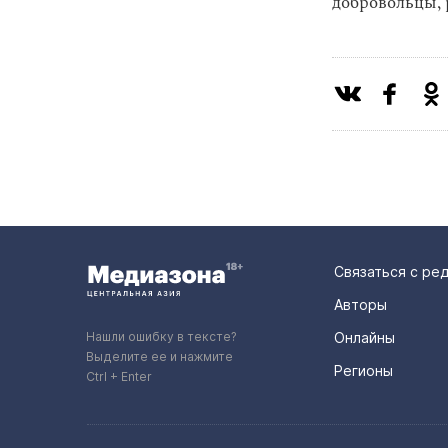
добровольцы, 
Связаться с ре
Авторы
Нашли ошибку в тексте?
Онлайны
Выделите ее и нажмите
Регионы
Ctrl + Enter