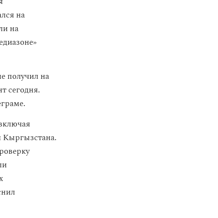
я
лся на
ли на
едиазоне»
е получил на
т сегодня.
еграме.
 включая
и Кыргызстана.
проверку
ли
х
снил