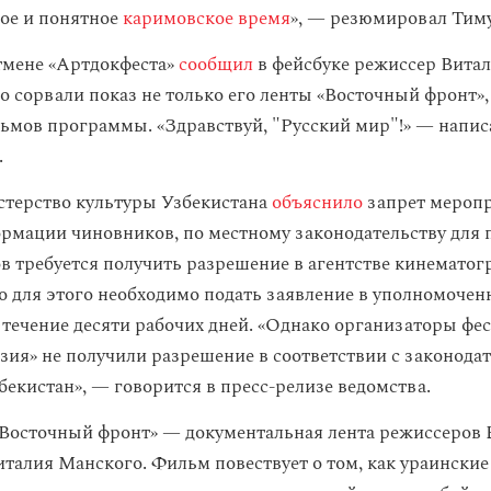
ое и понятное
каримовское время
», — резюмировал Тим
тмене «Артдокфеста»
сообщил
в фейсбуке режиссер Вита
о сорвали показ не только его ленты «Восточный фронт»,
ьмов программы. «Здравствуй, "Русский мир"!» — напис
.
стерство культуры Узбекистана
объяснило
запрет меропр
рмации чиновников, по местному законодательству для 
в требуется получить разрешение в агентстве кинематог
то для этого необходимо подать заявление в уполномочен
в течение десяти рабочих дней. «Однако организаторы фе
зия» не получили разрешение в соответствии с законода
бекистан», — говорится в пресс-релизе ведомства.
«Восточный фронт» — документальная лента режиссеров 
италия Манского. Фильм повествует о том, как ураинские