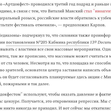
то «Артдокфест» проводился третий год подряд и раньше 
идимо, в связи с тем, что Виталий Манский
стал "иноаге
деральный розыск, российские власти обратились к узбе
зультате фестиваль отменили», — предположил Карпов.
едиазоны» подчеркнул то, что силовики также проинфор
нии
постановления №205 Кабмина республики
139 Docume
овывать с властями все свои массовые мероприятия. Одна
нтец, там же прописано, что массовым может считаться 
 от ста человек. Несмотря на то, что площадка не способ
тво зрителей, основателя центра заставили написать объ
дь он будет согласовывать планируемые здесь акции с Ми
, пожарными и так далее.
тдокфестом" используют, чтобы оказать давление и факти
ас цензуре. Получается, это откровенная репрессия. Мы 
ам никто никогда не приходил. И вот сейчас мы откатилис