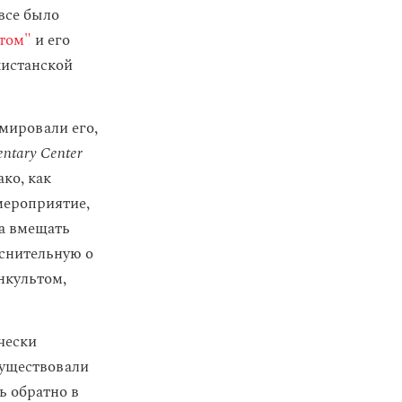
все было
нтом"
и его
кистанской
мировали его,
ntary Center
ко, как
мероприятие,
на вмещать
яснительную о
нкультом,
чески
существовали
ь обратно в