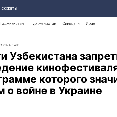
СЮЖЕТЫ
Таджикистан
Туркменистан
Синьцзян
Иран
я 2024, 14:11
и Узбекистана запре
едение кинофестиваля
грамме которого знач
 о войне в Украине