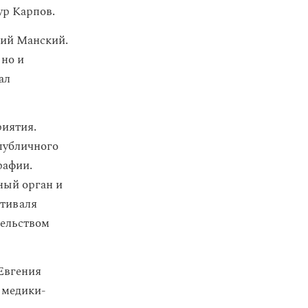
ур Карпов.
лий Манский.
 но и
ал
иятия.
публичного
рафии.
ный орган и
стиваля
тельством
Евгения
 медики-