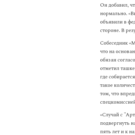
Он добавил, ч
нормально. «В
объявили в фе
стороне. В ре
Собеседник «М
что на основа
обязан соглас
отметил ташке
где собирается
такое количес
том, что впре
спецкомиссией
«Случай с "Ар
подвергнуть н
пять лет и к н