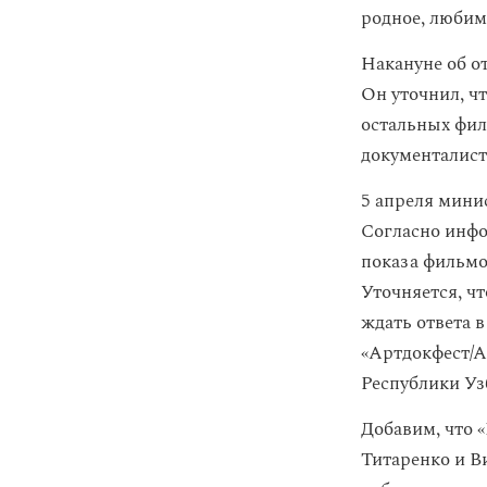
родное, любим
Накануне об о
Он уточнил, чт
остальных фил
документалист
5 апреля мини
Согласно инфо
показа фильмо
Уточняется, ч
ждать ответа 
«Артдокфест/А
Республики Уз
Добавим, что 
Титаренко и В