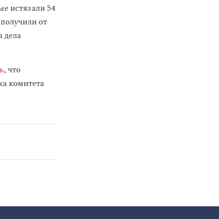
ые истязали 54
 получили от
а дела
ь
, что
ка комитета