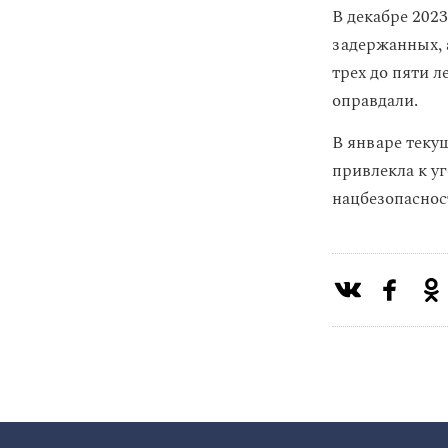
В декабре 202
задержанных, 
трех до пяти л
оправдали.
В январе теку
привлекла к уг
нацбезопаснос