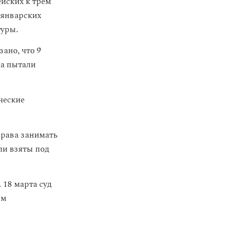
йских к трем
 январских
туры.
зано, что 9
на пытали
ческие
рава занимать
ли взяты под
 18 марта суд
ым