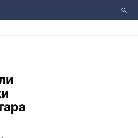
ли
ки
тара