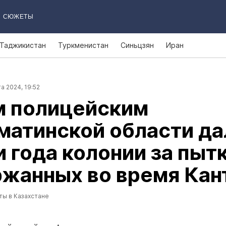
СЮЖЕТЫ
Таджикистан
Туркменистан
Синьцзян
Иран
а 2024, 19:52
м полицейским
матинской области да
и года колонии за пыт
жанных во время Кан
ты в Казахстане