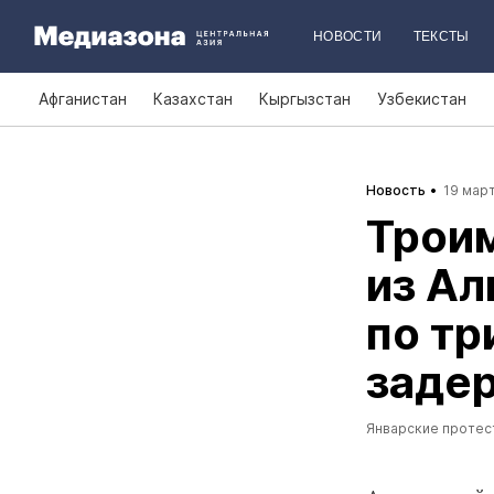
НОВОСТИ
ТЕКСТЫ
Афганистан
Казахстан
Кыргызстан
Узбекистан
Новость
19 март
Трои
из Ал
по тр
задер
Январские протес