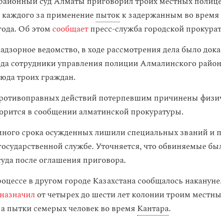
айонный суд Алматы приговорил троих местных полице
 каждого за применение
пыток
к задержанным во время
года. Об этом
сообщает
пресс-служба городской прокура
адзорное ведомство, в ходе рассмотрения дела было дока
ода сотрудники управления полиции Алмалинского райо
юда троих граждан.
противоправных действий потерпевшим причинены физи
ворится в сообщении алматинской прокуратуры.
ного срока осужденных лишили специальных званий и п
государственной службе. Уточняется, что обвиняемые бы
 суда после оглашения приговора.
оцессе в другом городе Казахстана сообщалось накануне.
назначил
от четырех до шести лет колонии троим местн
а пытки семерых человек во время
Кантара
.