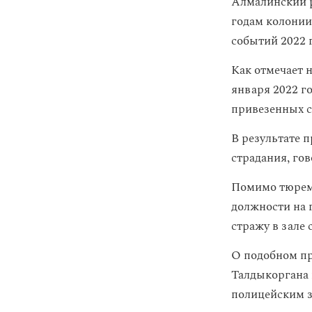
Алмалинский р
годам колонии
событий 2022 
Как отмечает н
января 2022 г
привезенных с
В результате 
страдания, го
Помимо тюрем
должности на 
стражу в зале
О подобном пр
Талдыкоргана
полицейским з