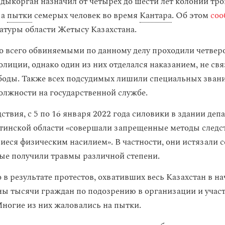
лдыкорган назначил от четырех до шести лет колонии т
за
пытки
семерых человек во время
Кантара
. Об этом
соо
атуры области Жетысу Казахстана.
то всего обвиняемыми по данному делу проходили четве
олиции, однако один из них отделался наказанием, не св
оды. Также всех подсудимых лишили специальных звани
олжности на государственной службе.
ствия, с 5 по 16 января 2022 года силовики в здании деп
инской области «совершали запрещенные методы следс
еся физическим насилием». В частности, они истязали 
рые получили травмы различной степени.
в результате протестов, охвативших весь Казахстан в нач
ы тысячи граждан по подозрению в организации и учас
Многие из них жаловались на пытки.