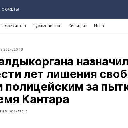
СЮЖЕТЫ
Таджикистан
Туркменистан
Синьцзян
Иран
а 2024, 20:13
алдыкоргана назначи
сти лет лишения сво
 полицейским за пыт
емя Кантара
ты в Казахстане