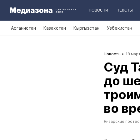
НОВОСТИ
ТЕКСТЫ
Афганистан
Казахстан
Кыргызстан
Узбекистан
Новость
18 март
Суд Т
до ше
троим
во вр
Январские протес