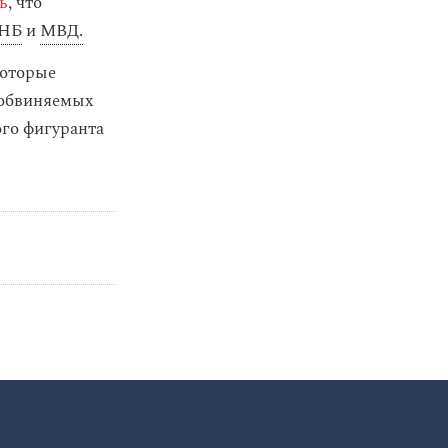
ь
, что
НБ
и
МВД.
которые
 обвиняемых
ого фигуранта