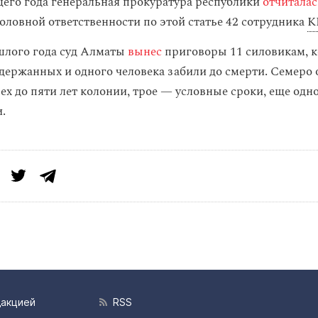
щего года генеральная прокуратура республики
отчиталас
головной ответственности по этой статье 42 сотрудника
К
шлого года суд Алматы
вынес
приговоры 11 силовикам, 
адержанных и одного человека забили до смерти. Семеро
ех до пяти лет колонии, трое — условные сроки, еще одн
.
дакцией
RSS