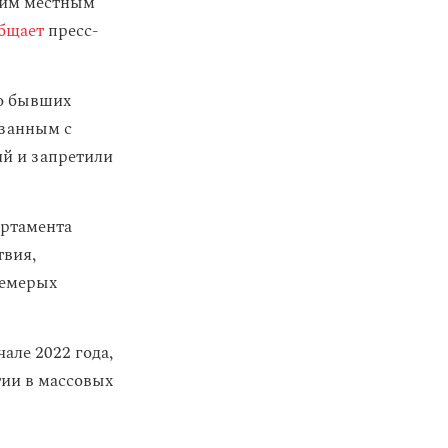
роим местным
бщает
пресс-
ро бывших
язанным с
й и запретили
артамента
твия,
семерых
але 2022 года,
тии в массовых