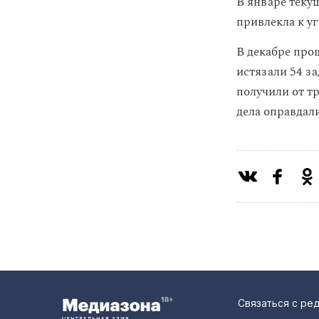
В январе теку
привлекла к у
В декабре про
истязали 54 з
получили от тр
дела оправдали
Связаться с ре