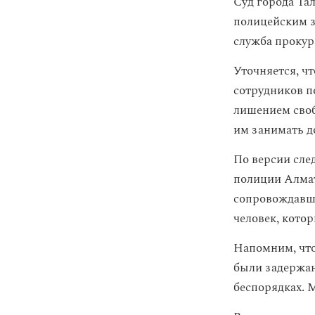
Суд города Та
полицейским 
служба прокур
Уточняется, ч
сотрудников п
лишением своб
им занимать д
По версии след
полиции Алмат
сопровождавши
человек, кото
Напомним, что 
были задержан
беспорядках. 