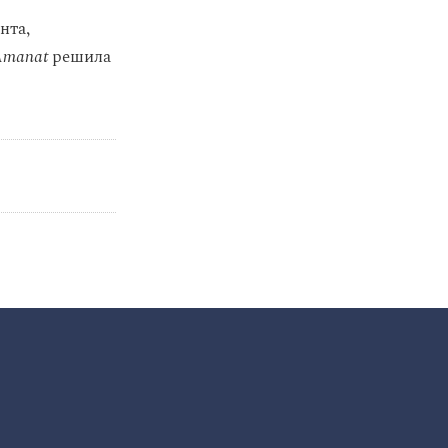
нта,
Amanat
решила