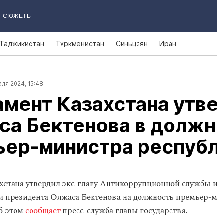
СЮЖЕТЫ
Таджикистан
Туркменистан
Синьцзян
Иран
ля 2024, 15:48
мент Казахстана утв
са Бектенова в должн
ьер‑министра респуб
хстана утвердил экс-главу Антикоррупционной службы и
 президента Олжаса Бектенова на должность премьер-
б этом
сообщает
пресс-служба главы государства.