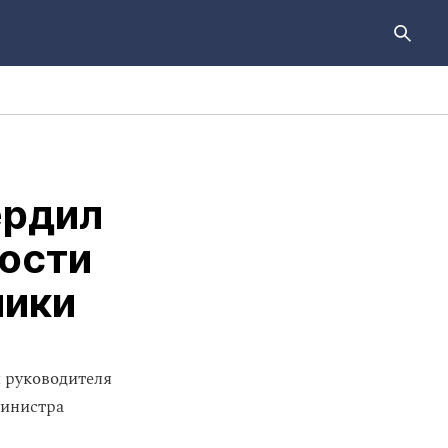
ердил
ости
лики
 руководителя
министра