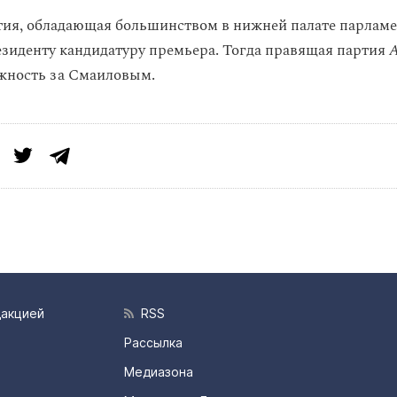
тия, обладающая большинством в нижней палате парламе
езиденту кандидатуру премьера. Тогда правящая партия
жность за Смаиловым.
дакцией
RSS
Рассылка
Медиазона