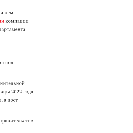
ри нем
ии
компании
партамента
ва под
олнительной
варя 2022 года
, а пост
 правительство