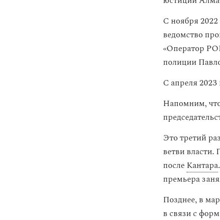
юстиции Алма
С ноября 2022
ведомство про
«Оператор РОП
полиции Павло
С апреля 2023
Напомним, что
председательс
Это третий раз
ветви власти.
после
Кантара
премьера заня
Позднее, в ма
в связи с фор