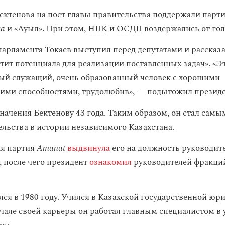
ектенова на пост главы правительства поддержали парт
ca
и «Ауыл». При этом,
НПК
и
ОСДП
воздержались от гол
арламента Токаев выступил перед депутатами и рассказал
атит потенциала для реализации поставленных задач». «
ый служащий, очень образованный человек с хорошими
ими способностями, трудолюбив», — подытожил президе
начения Бектенову 43 года. Таким образом, он стал сам
ельства в истории независимого Казахстана.
ая партия
Amanat
выдвинула
его на должность руководит
, после чего президент
ознакомил
руководителей фракци
лся в 1980 году. Учился в Казахской государственной юр
ачале своей карьеры он работал главным специалистом в