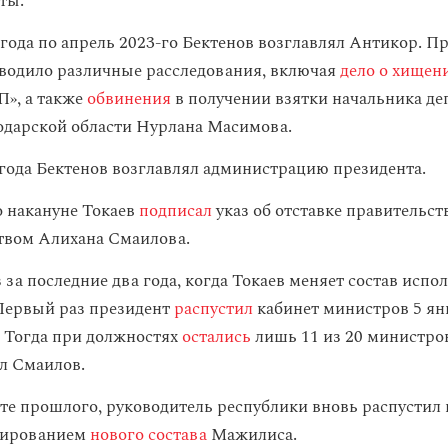
ты.
 года по апрель 2023-го Бектенов возглавлял Антикор. П
водило различные расследования, включая
дело о хищен
», а также
обвинения
в получении взятки начальника де
дарской области Нурлана Масимова.
 года Бектенов возглавлял администрацию президента.
 накануне Токаев
подписал
указ об отставке правительст
твом Алихана Смаилова.
 за последние два года, когда Токаев меняет состав исп
 Первый раз президент
распустил
кабинет министров 5 ян
. Тогда при должностях
остались
лишь 11 из 20 министров
л Смаилов.
рте прошлого, руководитель республики вновь распустил
мированием
нового состава
Мажилиса.