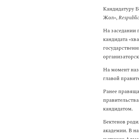
Кандидатуру Б
Жол»,
Respubli
На заседании п
кандидата «хв
государственн
организаторск
На момент наз
главой правит
Ранее правящ
правительства
кандидатом.
Бектенов роди
академии. В н