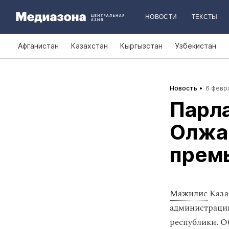
НОВОСТИ
ТЕКСТЫ
Афганистан
Казахстан
Кыргызстан
Узбекистан
Новость
6 февра
Парла
Олжа
прем
Мажилис
Каза
администрации
республики. О