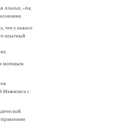
ии
Amanat
, «Ақ
осования.
, что у нового
Это опытный
нт.
ым молодым
еля
й Мажилиса с
идической
 управлении