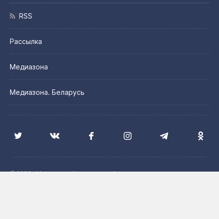
RSS
Рассылка
Медиазона
Медиазона. Беларусь
© 2026 «Медиазона Центральная Азия»
Цитирование материалов сайта допускается с указанием
источника и при наличии активной гиперссылки на сайт
Медиазона. Центральная Азия