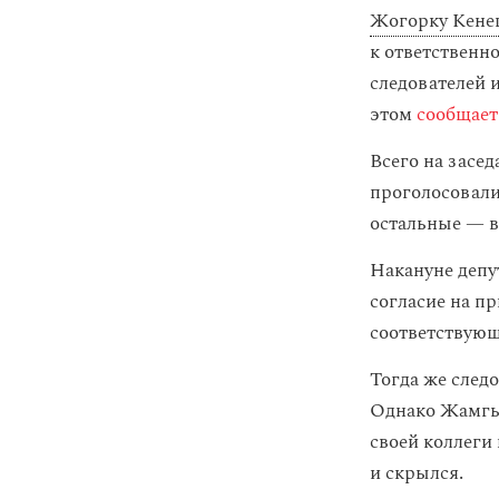
Жогорку Кен
к ответственн
следователей 
этом
сообщает
Всего на засед
проголосовали
остальные — в
Накануне депу
согласие на пр
соответствующ
Тогда же след
Однако Жамгыр
своей коллеги
и скрылся.