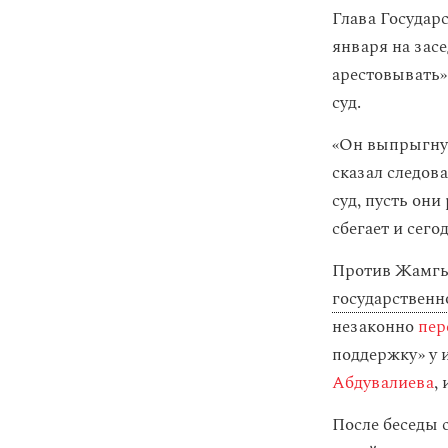
Глава Государ
января на за
арестовывать»
суд.
«Он выпрыгнул
сказал следов
суд, пусть они
сбегает и сего
Против Жамгыр
государственн
незаконно
пер
поддержку» у 
Абдувалиева
,
После беседы 