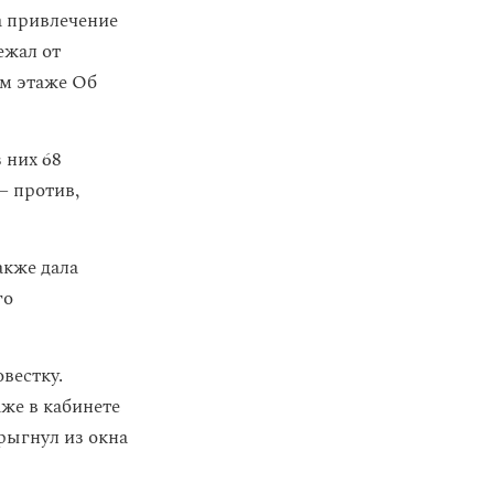
а привлечение
ежал от
ом этаже Об
 них 68
— против,
акже дала
го
вестку.
же в кабинете
рыгнул из окна