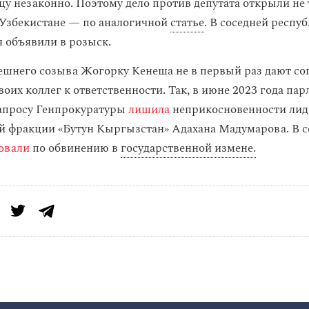
цу незаконно. Поэтому дело против депутата открыли не 
в Узбекистане — по аналогичной
статье
. В соседней респу
 объявили в розыск.
шнего созыва Жогорку Кенеша не в первый раз дают сог
оих коллег к ответственности. Так, в июне 2023 года па
апросу Генпрокуратуры
лишила
неприкосновенности лид
 фракции «Бутун Кыргызстан» Адахана Мадумарова. В с
овали
по обвинению в
государственной измене.