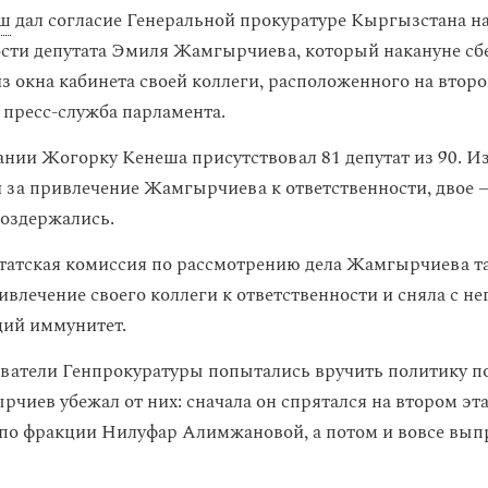
еш
дал согласие Генеральной прокуратуре Кыргызстана н
ости депутата Эмиля Жамгырчиева, который накануне сб
из окна кабинета своей коллеги, расположенного на втор
пресс-служба парламента.
ании Жогорку Кенеша присутствовал 81 депутат из 90. Из
 за привлечение Жамгырчиева к ответственности, двое 
оздержались.
татская комиссия по рассмотрению дела Жамгырчиева т
ивлечение своего коллеги к ответственности и сняла с не
ий иммунитет.
ователи Генпрокуратуры попытались вручить политику по
чиев убежал от них: сначала он спрятался на втором эта
 по фракции Нилуфар Алимжановой, а потом и вовсе вып