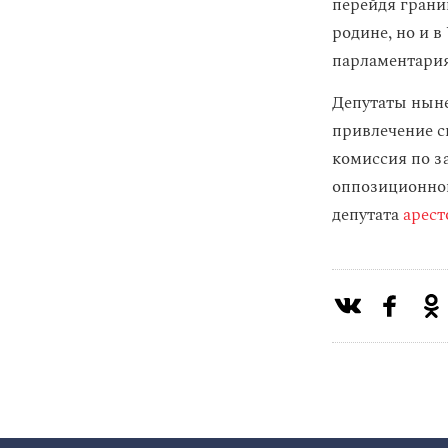
перейдя грани
родине, но и 
парламентария
Депутаты ныне
привлечение св
комиссия по з
оппозиционной
депутата
арест