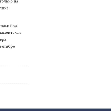
только на
блике
ласие на
рламентская
ера
ентябре