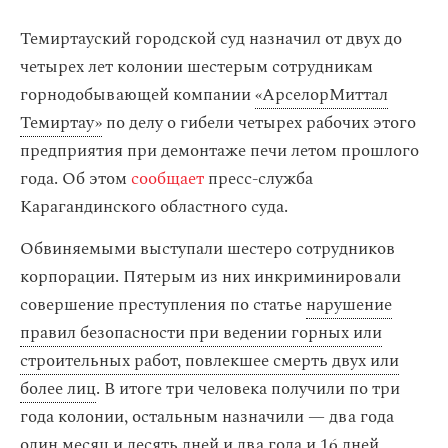
Темиртауский городской суд назначил от двух до
четырех лет колонии шестерым сотрудникам
горнодобывающей компании
«АрселорМиттал
Темиртау»
по делу о гибели четырех рабочих этого
предприятия при демонтаже печи летом прошлого
года. Об этом
сообщает
пресс-служба
Карагандинского областного суда.
Обвиняемыми выступали шестеро сотрудников
корпорации. Пятерым из них инкриминировали
совершение преступления по статье
нарушение
правил безопасности при ведении горных или
строительных работ, повлекшее смерть двух или
более лиц
. В итоге три человека получили по три
года колонии, остальным назначили — два года
один месяц и десять дней и два года и 16 дней