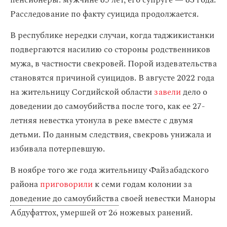
пенсионеры: мужчине 65 лет, его супруге — 63 года.
Расследование по факту суицида продолжается.
В республике нередки случаи, когда таджикистанки
подвергаются насилию со стороны родственников
мужа, в частности свекровей. Порой издевательства
становятся причиной суицидов. В августе 2022 года
на жительницу Согдийской области
завели
дело о
доведении до самоубийства после того, как ее 27-
летняя невестка утонула в реке вместе с двумя
детьми. По данным следствия, свекровь унижала и
избивала потерпевшую.
В ноябре того же года жительницу Файзабадского
района
приговорили
к семи годам колонии за
доведение до самоубийства
своей невестки Маноры
Абдуфаттох, умершей от 26 ножевых ранений.