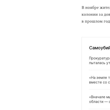
В ноябре жите
колонии за до
в прошлом год
Самоубий
Прокуратур
пыталась у
«На земле 
вместе со 
«Вначале мы
области — 