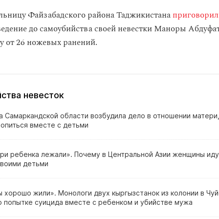
льницу Файзабадского района Таджикистана
приговорил
ведение до самоубийства своей невестки Маноры Абдуфа
у от 26 ножевых ранений.
ства невесток
а Самаркандской области возбудила дело в отношении матери,
топиться вместе с детьми
три ребенка лежали». Почему в Центральной Азии женщины иду
своими детьми
 хорошо жили». Монологи двух кыргызстанок из колонии в Чу
о попытке суицида вместе с ребенком и убийстве мужа