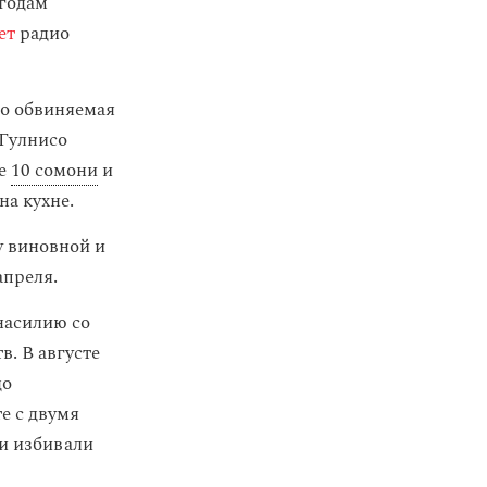
 годам
ет
радио
то обвиняемая
 Гулнисо
же
10 сомони
и
на кухне.
у виновной и
апреля.
насилию со
в. В августе
до
те с двумя
 и избивали