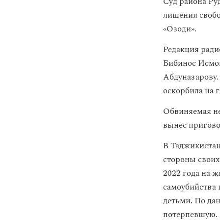
Суд района Ру
лишения своб
«Озоди».
Редакция ради
Бибинос Исмои
Абдуназарову.
оскорбила на г
Обвиняемая не
вынес пригово
В Таджикистан
стороны своих
2022 года на 
самоубийства п
детьми. По да
потерпевшую.