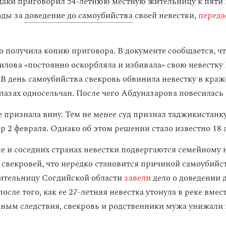
даки приговорил 54-летнюю местную жительницу к пяти
оды за
доведение до самоубийства
своей невестки,
переда
о получила копию приговора. В документе сообщается, ч
лова «постоянно оскорбляла и избивала» свою невестку
 В день самоубийства свекровь обвинила невестку в кра
лазах односельчан. После чего Абдуназарова повесилась 
 признала вину. Тем не менее суд признал таджикистанк
р 2 февраля. Однако об этом решении стало известно 18 
е и соседних странах невестки подвергаются семейному 
 свекровей, что нередко становится причиной самоубийст
жительницу Согдийской области
завели
дело о доведении 
осле того, как ее 27-летняя невестка утонула в реке вмес
нным следствия, свекровь и родственники мужа унижали