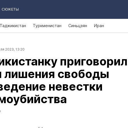
СЮЖЕТЫ
Таджикистан
Туркменистан
Синьцзян
Иран
ля 2023, 13:20
кистанку приговорили
м лишения свободы
ведение невестки
амоубийства
е