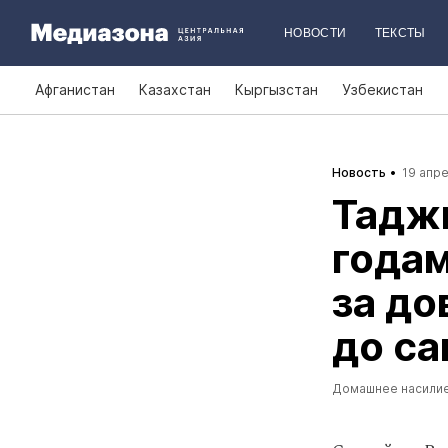
НОВОСТИ
ТЕКСТЫ
Афганистан
Казахстан
Кыргызстан
Узбекистан
Новость
19 апре
Таджи
года
за до
до с
Домашнее насили