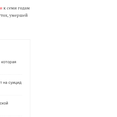
и
к семи годам
ттох, умершей
 которая
т на суицид
йской