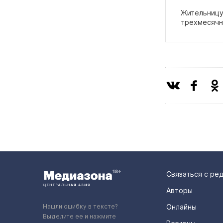
Жительницу 
трехмесячн
Связаться с ре
Авторы
Нашли ошибку в тексте?
Онлайны
Выделите ее и нажмите