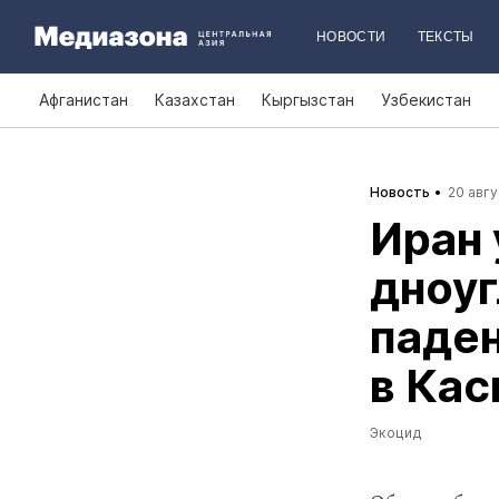
НОВОСТИ
ТЕКСТЫ
Афганистан
Казахстан
Кыргызстан
Узбекистан
Новость
20 авгу
Иран
дноуг
паден
в Ка
Экоцид