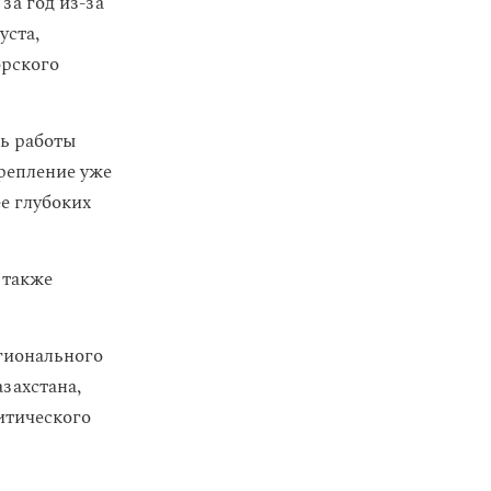
за год из-за
уста,
орского
ть работы
крепление уже
е глубоких
 также
гионального
захстана,
ритического