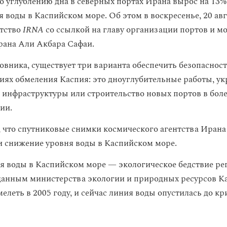
о углублению дна в северных портах Ирана вырос на 13% 
 воды в Каспийском море. Об этом в воскресенье, 20 авг
нтство
IRNA
со ссылкой на главу организации портов и м
рана Али Акбара Сафаи.
овника, существует три варианта обеспечить безопаснос
виях обмеления Каспия: это дноуглубительные работы, у
инфраструктуры или строительство новых портов в боле
ии.
, что спутниковые снимки космического агентства Ирана
 снижение уровня воды в Каспийском море.
я воды в Каспийском море — экологическое бедствие ре
данным министерства экологии и природных ресурсов Ка
мелеть в 2005 году, и сейчас линия воды опустилась до к