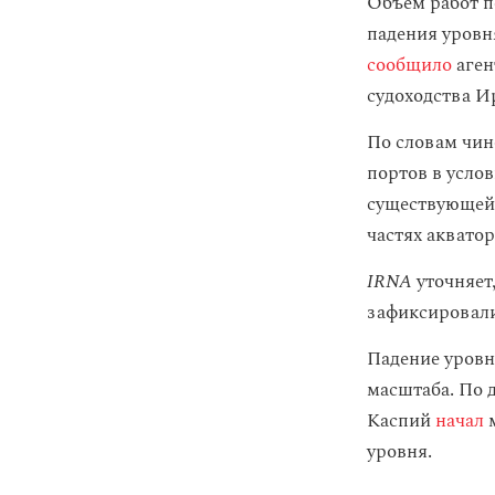
Объем работ п
падения уровня
сообщило
аге
судоходства И
По словам чин
портов в усло
существующей 
частях акватор
IRNA
уточняет
зафиксировали
Падение уровн
масштаба. По 
Каспий
начал
уровня.