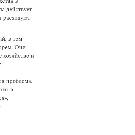
хстан в
ла действует
я расходуют
й, в том
морем. Они
е хозяйство и
т
ся проблема.
оты в
ся», —
о