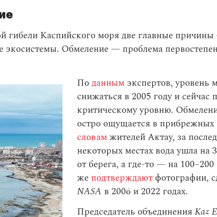
ие
ой гибели Каспийского моря две главные причины
ие экосистемы. Обмеление — проблема первостепе
По
данным
экспертов, уровень 
снижаться в 2005 году и сейчас 
критическому уровню. Обмелени
остро ощущается в прибрежных 
словам
жителей Актау, за послед
некоторых местах вода ушла на 
от берега, а где-то
—
на 100–200
же
подтверждают
фотографии, с
NASA
в 2006 и 2022 годах.
Председатель объединения
Kaz E