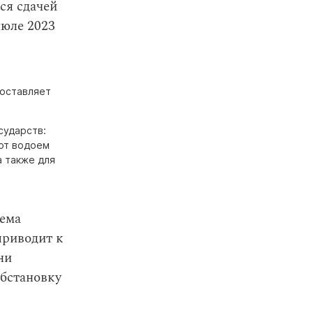
ся сдачей
июле 2023
составляет
сударств:
уют водоем
а также для
тема
приводит к
ни
обстановку