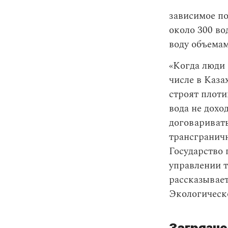
зависимое по
около 300 во
воду объема
«Когда люди 
числе в Каза
строят плоти
вода не дохо
договаривать
трансграничн
Государство 
управлении 
рассказывает
Экологическ
Загрязне