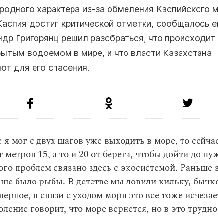
родного характера из-за обмеления Каспийского м
Каспия достиг критической отметки, сообщалось е
ндр Григорянц решил разобраться, что происходит
ытым водоемом в мире, и что власти Казахстана
т для его спасения.
 я мог с двух шагов уже выходить в море, то сейчас
 метров 15, а то и 20 от берега, чтобы дойти до ну
го проблем связано здесь с экосистемой. Раньше 
ше было рыбы. В детстве мы ловили кильку, бычко
верное, в связи с уходом моря это все тоже исчезае
ление говорит, что море вернется, но в это трудно