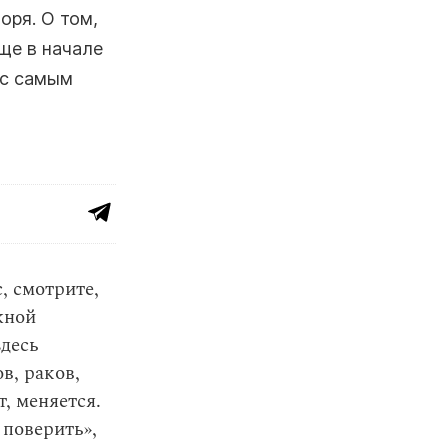
оря. О том,
ще в начале
 с самым
, смотрите,
жной
здесь
в, раков,
т, меняется.
 поверить»,