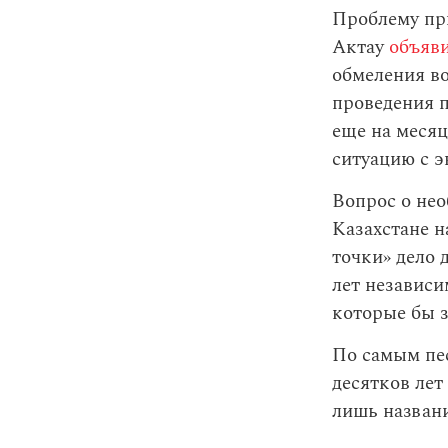
Проблему при
Актау
объяв
обмеления во
проведения 
еще на меся
ситуацию с э
Вопрос о нео
Казахстане н
точки» дело 
лет независи
которые бы 
По самым пе
десятков лет
лишь названи