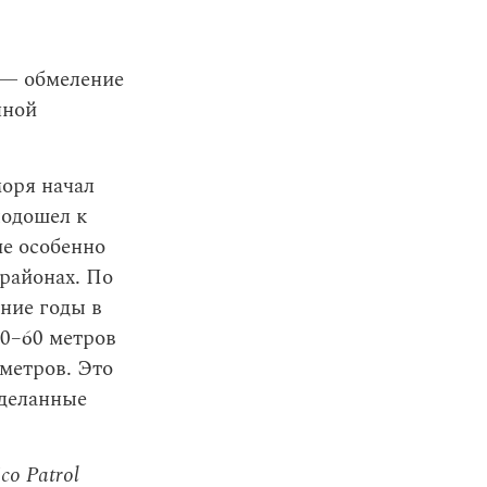
 — обмеление
нной
моря начал
подошел к
е особенно
районах. По
ние годы в
30–60 метров
 метров. Это
деланные
co Patrol