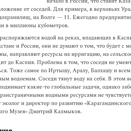
начало в России, что ставит Каза
ложение от соседей. Для примера, в верховьях Ура
дохранилищ, на Волге — 11. Ежегодно предприяти
ми в миллионы кубометров.
распоряжаются водой на реках, впадающих в Каспи
хстане и России, они не думают о том, что будет с 
ны, направляют ресурсы на ирригацию, на сельско
дит до Каспия. Проблема в том, что соседи не умею
ся. Тоже самое по Иртышу, Аралу, Балхашу и всем
ым водоемам. Соседи тянут воду на себя. В этом в
поднимает какие-то глобальные задачи, однако заб
трансграничными водными ресурсами не чувствует
 эколог и директор по развитию «Карагандинског
ого Музея» Дмитрий Калмыков.
ние