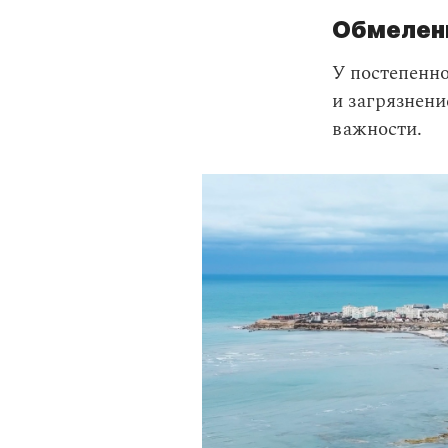
Обмелен
У постепенн
и загрязнен
важности.