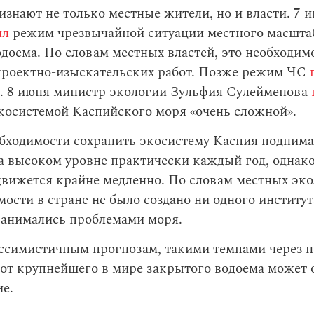
знают не только местные жители, но и власти. 7 
ил
режим чрезвычайной ситуации местного масштаб
доема. По словам местных властей, это необходим
проектно-изыскательских работ. Позже режим ЧС
ц. 8 июня министр экологии Зульфия Сулейменова
косистемой Каспийского моря «очень сложной».
бходимости сохранить экосистему Каспия поднима
а высоком уровне практически каждый год, однако
движется крайне медленно. По словам местных экол
мости в стране не было создано ни одного институт
занимались проблемами моря.
ссимистичным прогнозам, такими темпами через н
 от крупнейшего в мире закрытого водоема может 
е.