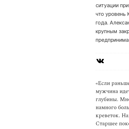
ситуации при
что уровень 
года. Алекса
крупным закр
предпринимаю
«Если раньше
мужчина идет
глубины. Мно
намного боль
креветок. На
Старшее поко