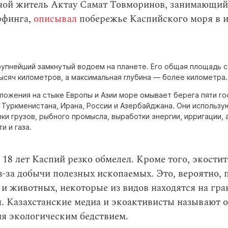
ной житель Актау Самат Товморинов, занимающий
рфинга,
описывал
побережье Каспийского моря в 
рупнейший замкнутый водоем на планете. Его общая площадь 
ысяч километров, а максимальная глубина — более километра.
ложения на стыке Европы и Азии море омывает берега пяти го
, Туркменистана, Ирана, России и Азербайджана. Они использ
ки грузов, рыбного промысла, выработки энергии, ирригации, 
и и газа.
 18 лет Каспий резко обмелел. Кроме того, экости
з-за добычи полезных ископаемых. Это, вероятно, 
и животных, некоторые из видов находятся на гра
. Казахстанские медиа и экоактивисты называют 
ия экологическим бедствием.