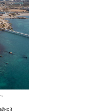
ws
айной