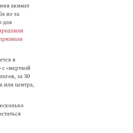
июня акимат
а из-за
о для
продлили
признала
ется в
 c «мертвой
огов, за 30
а или центра,
есколько
остаться