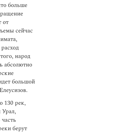
что больше
окращение
т от
бъемы сейчас
имата,
 расход
того, народ
ть абсолютно
рские
идет большой
Елеусизов.
о 130 рек,
 Урал,
 часть
реки берут