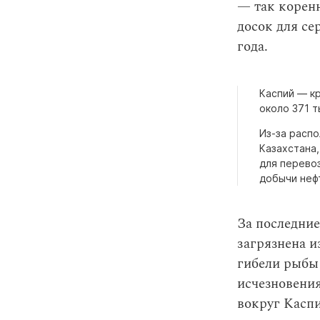
— так корен
досок для се
года.
Каспий — к
около 371 т
Из-за распо
Казахстана
для перевоз
добычи нефт
За последние
загрязнена и
гибели рыбы 
исчезновения
вокруг Касп