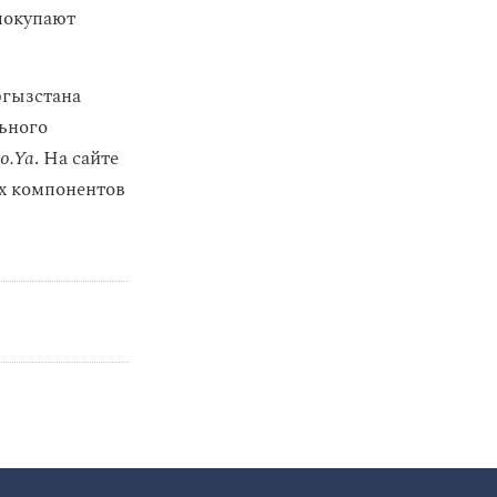
 покупают
ргызстана
ьного
o.Ya
. На сайте
ых компонентов