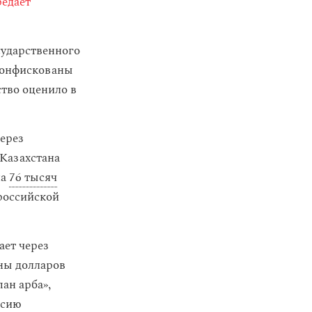
редает
ударственного
конфискованы
тво оценило в
ерез
 Казахстана
на
76 тысяч
российской
ает через
ны долларов
пан арба»,
ссию