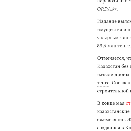
перевозили бе
ORDA.kz
.
Издание выясн
имущества и 
у кыргызстанс
83,6 млн тенге
.
Отмечается, ч
Казахстан без
изъяли дроны
тенге
. Соглас
строительной 
В конце мая
ст
казахстанские
ежемесячно. 
созданная в Ка