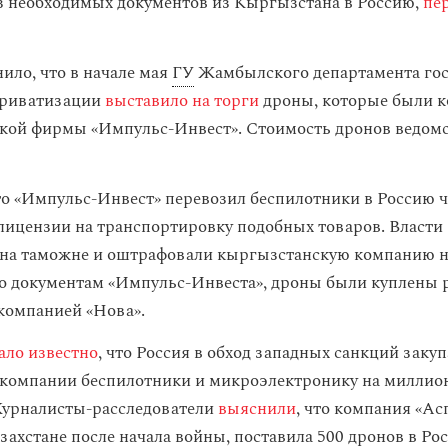
з необходимых документов из Кыргызстана в Россию,
пе
ило, что в начале мая
ГУ
Жамбылского департамента гос
приватизации
выставило на торги
дроны, которые были 
кой фирмы «Импульс-Инвест». Стоимость дронов ведомс
то «Импульс-Инвест» перевозил беспилотники в Россию ч
 лицензии на транспортировку подобных товаров. Власти
 на таможне и оштрафовали кыргызстанскую компанию 
но документам «Импульс-Инвеста», дроны были куплены 
компанией «Нова».
ало известно
, что Россия в обход западных санкций закуп
 компании беспилотники и микроэлектронику на миллио
Журналисты-расследователи
выяснили
, что компания «Ас
захстане после начала войны, поставила 500 дронов в Ро