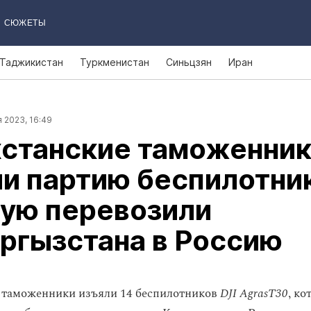
СЮЖЕТЫ
Таджикистан
Туркменистан
Синьцзян
Иран
 2023, 16:49
хстанские таможенни
и партию беспилотни
рую перевозили
ргызстана в Россию
 таможенники изъяли 14 беспилотников
DJI AgrasT30
, ко