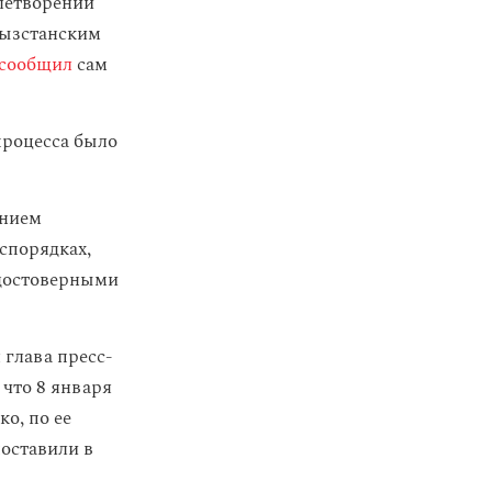
летворении
гызстанским
сообщил
сам
процесса было
ением
еспорядках,
едостоверными
 глава пресс-
что 8 января
о, по ее
поставили в