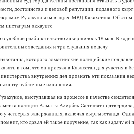
айонный суд города Астаны постановил отказать в удов
 чести, достоинства и деловой репутации, поданного кыр
крамом Рузахуновым в адрес МВД Казахстана. Об этом
ем инстаграм-аккаунте.
о судебное разбирательство завершилось 19 мая. В ходе 
овительных заседания и три слушания по делу.
ызстанца, которого алматинские полицейские под давл
казать в том, что он приехал в Казахстан для участия в б
министерства внутренних дел признать эти показания н
зыканту публичные извинения.
узахунов, выступавшая на процессе в качестве свидетеля
амента полиции Алматы Азирбек Салтанат подтвердила, 
ю у четверых задержанных, включая кыргызстанца. Однак
 помнит, кто давал ей такое поручение, так как задачу ей 