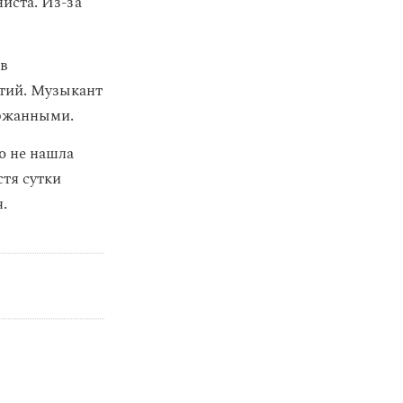
иста. Из-за
 в
ытий. Музыкант
ержанными.
то не нашла
стя сутки
.