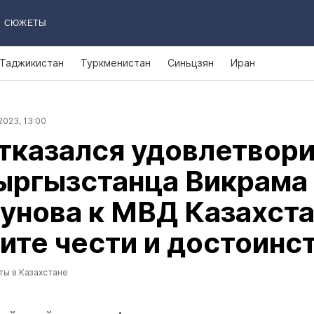
СЮЖЕТЫ
Таджикистан
Туркменистан
Синьцзян
Иран
2023, 13:00
тказался удовлетвор
ыргызстанца Викрама
унова к МВД Казахст
ите чести и достоинс
ты в Казахстане