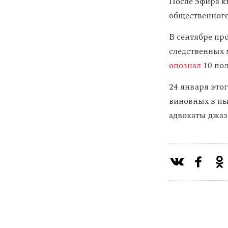
После эфира 
общественного
В сентябре пр
следственных 
опознал
10 пол
24 января это
виновных в пы
адвокаты джа