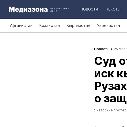
НОВОСТИ
ТЕКСТЫ
Афганистан
Казахстан
Кыргызстан
Узбекистан
Новость
25 мая 
Суд о
иск к
Рузах
о защ
Январские протес