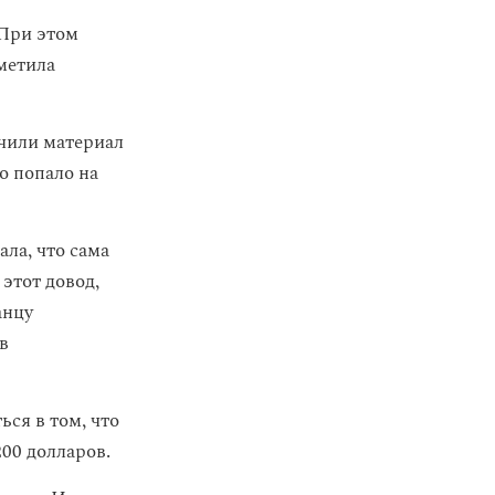
 При этом
метила
учили материал
ео попало на
ла, что сама
этот довод,
анцу
в
ся в том, что
00 долларов.