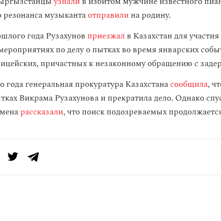
кыргызстанцы
узнали
в избитом мужчине известного пиан
 резонанса музыканта
отправили
на родину.
ошлого года Рузахунов
приезжал
в Казахстан для участия
мероприятиях по делу о пытках во время январских соб
ицейских, причастных к незаконному обращению с зад
го года генеральная прокуратура Казахстана
сообщила
, ч
тках Викрама Рузахунова и прекратила дело. Однако спу
змена
рассказали
, что поиск подозреваемых продолжается