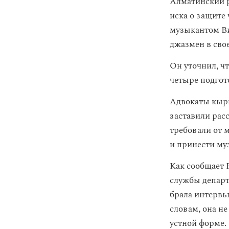
Алматинский р
иска о защите
музыкантом Ви
джазмен в сво
Он уточнил, чт
четыре подгот
Адвокаты кырг
заставили расс
требовали от 
и принести му
Как сообщает Р
службы департ
брала интервь
словам, она не
устной форме.