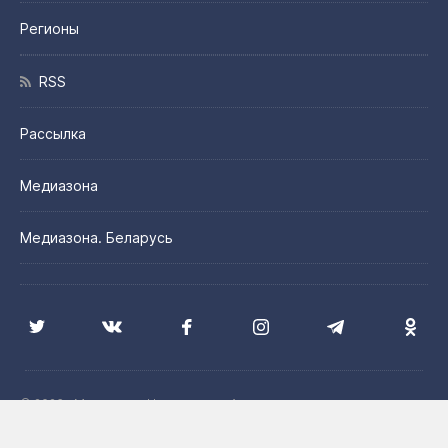
Регионы
RSS
Рассылка
Медиазона
Медиазона. Беларусь
© 2026 «Медиазона Центральная Азия»
Цитирование материалов сайта допускается с указанием
источника и при наличии активной гиперссылки на сайт