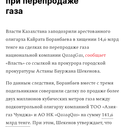
при перепродаже
газа
Власти Казахстана заподозрили арестованного
олигарха Кайрата Боранбаева в хищении 14,6 млрд
тенге на сделках по перепродаже газа
национальной компании
QazaqGas
,
сообщает
«Власть» со ссылкой на прокурора городской
прокуратуры Астаны Бауржана Шекенова.
По данным следствия, Боранбаев вместе с тремя
подельниками совершили сделку по продаже более
двух миллионов кубических метров газа между
подконтрольной олигарху компанией ТОО «Азия-
газ Чунджа» и АО НК «
QazaqQas
» на сумму
141,6
млрд тенге
. При этом, Шекенов утверждает, что