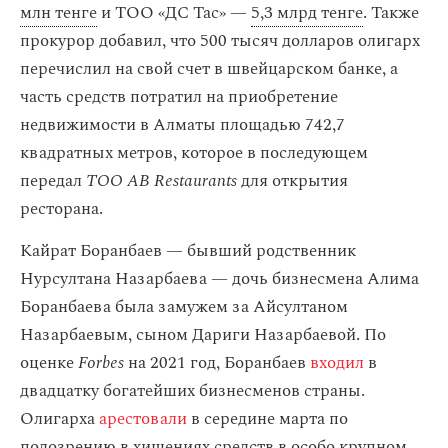
млн тенге
и ТОО «ДС Тас» —
5,3 млрд тенге
. Также
прокурор добавил, что 500 тысяч долларов олигарх
перечислил на свой счет в швейцарском банке, а
часть средств потратил на приобретение
недвижимости в Алматы площадью 742,7
квадратных метров, которое в последующем
передал
ТОО AB Restaurants
для открытия
ресторана.
Кайрат Боранбаев — бывший родственник
Нурсултана Назарбаева — дочь бизнесмена Алима
Боранбаева была замужем за Айсултаном
Назарбаевым, сыном Дариги Назарбаевой. По
оценке
Forbes
на 2021 год, Боранбаев
входил
в
двадцатку богатейших бизнесменов страны.
Олигарха
арестовали
в середине марта по
подозрению в хищениях средств в особо крупном