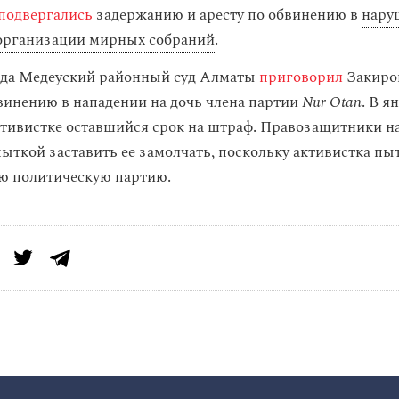
подвергались
задержанию и аресту по обвинению в
нару
 организации мирных собраний
.
ода Медеуский районный суд Алматы
приговорил
Закиров
винению в нападении на дочь члена партии
Nur Otan
. В я
тивистке оставшийся срок на штраф. Правозащитники н
ыткой заставить ее замолчать, поскольку активистка пыт
ю политическую партию.