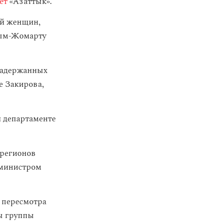
ет
«Азаттык».
ой женщин,
сым-Жомарту
задержанных
е Закирова,
и департаменте
 регионов
-министром
 пересмотра
ы группы