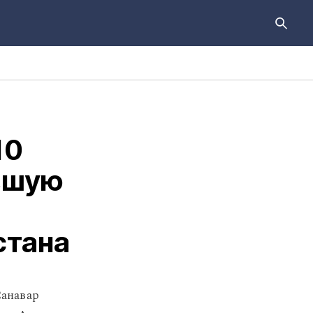
10
авшую
стана
Санавар