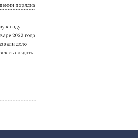
шении порядка
у к году
нваре 2022 года
азвали дело
алась создать