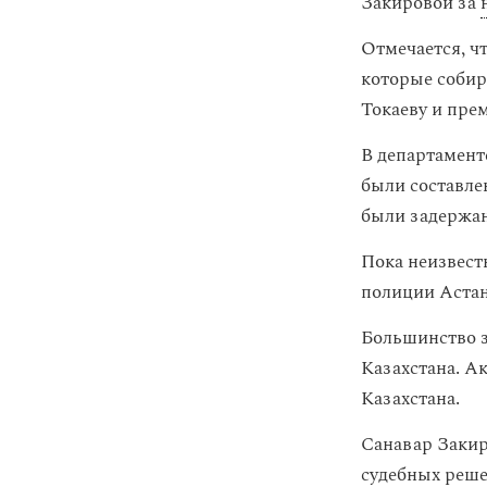
Закировой за
Отмечается, ч
которые собир
Токаеву и пре
В департамент
были составле
были задержаны
Пока неизвест
полиции Астан
Большинство з
Казахстана. А
Казахстана.
Санавар Закир
судебных реше