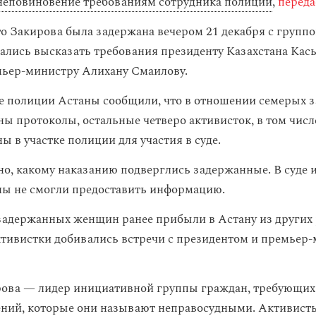
неповиновение требованиям сотрудника полиции
,
переда
то Закирова была задержана вечером 21 декабря с групп
ались высказать требования президенту Казахстана Ка
мьер-министру Алихану Смаилову.
е полиции Астаны сообщили, что в отношении семерых 
ны протоколы, остальные четверо активисток, в том числ
 в участке полиции для участия в суде.
но, какому наказанию подверглись задержанные. В суде 
ы не смогли предоставить информацию.
адержанных женщин ранее прибыли в Астану из других
ктивистки добивались встречи с президентом и премьер
ова — лидер инициативной группы граждан, требующих
ний, которые они называют неправосудными. Активист