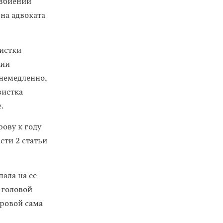
избиении
на адвоката
вистки
гии
 немедленно,
вистка
.
ову к году
сти 2 статьи
ала на ее
 головой
ировой сама