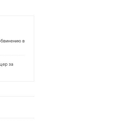
 обвинению в
цер за