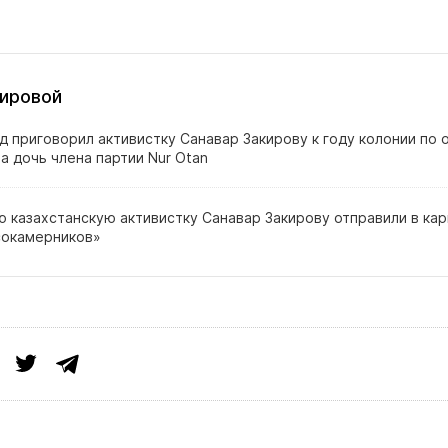
ировой
д приговорил активистку Санавар Закирову к году колонии по
а дочь члена партии Nur Otan
 казахстанскую активистку Санавар Закирову отправили в кар
сокамерников»