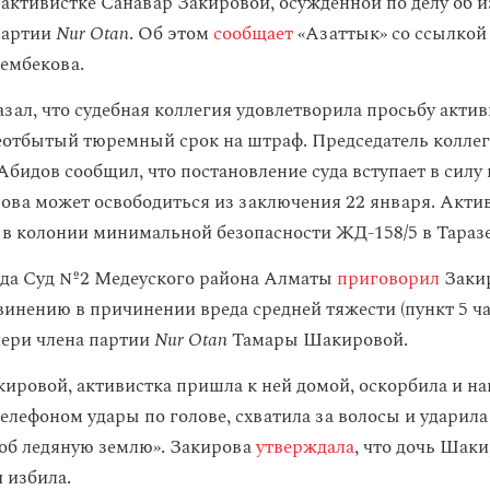
 активистке Санавар Закировой, осужденной по делу об 
партии
Nur Otan
. Об этом
сообщает
«Азаттык» со ссылкой 
ембекова.
азал, что судебная коллегия удовлетворила просьбу акти
еотбытый тюремный срок на штраф. Председатель колле
бидов сообщил, что постановление суда вступает в силу
ова может освободиться из заключения 22 января. Акти
 в колонии минимальной безопасности ЖД-158/5 в Таразе
ода Суд №2 Медеуского района Алматы
приговорил
Закир
винению в причинении вреда средней тяжести (пункт 5 ча
чери члена партии
Nur Otan
Тамары Шакировой.
ровой, активистка пришла к ней домой, оскорбила и нап
телефоном удары по голове, схватила за волосы и ударила
 об ледяную землю». Закирова
утверждала
, что дочь Шак
и избила.