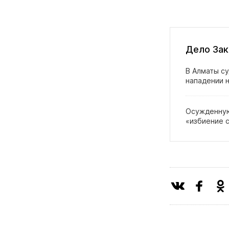
Дело Зак
В Алматы су
нападении н
Осужденную
«избиение 