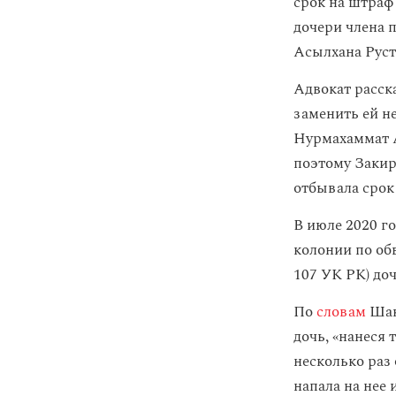
срок на штраф
дочери члена 
Асылхана Руст
Адвокат расск
заменить ей н
Нурмахаммат А
поэтому Закир
отбывала срок
В июле 2020 г
колонии по об
107 УК РК) до
По
словам
Шаки
дочь, «нанеся 
несколько раз
напала на нее 